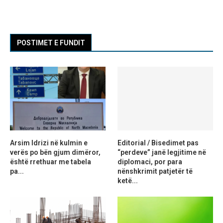
POSTIMET E FUNDIT
Arsim Idrizi në kulmin e
Editorial / Bisedimet pas
verës po bën gjum dimëror,
“perdeve” janë legjitime në
është rrethuar me tabela
diplomaci, por para
pa...
nënshkrimit patjetër të
ketë...