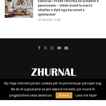
Editorial / Priten reforma në sistemin e
pensioneve – shteti mund ta marrë
shtyllën e dytë nga kursimet e
qytetarëve!
03.08.2026 15:00
Kjo faqe interneti përdor cookies për të përmirësuar përvojën tuaj.
Rreth nesh
Impresumi
Marketing
Kontakt
Ne do të supozojmë se jeni dakord me këtë, por mund të
Privacy Policy
çregjistroheni nëse dëshironi.
Pranoj
Lexo më tepër
Zhurnal.mk është Agjenci e Lajmeve e pavarur, e themeluar në vitin
2009, që e mbulon Maqedoninë, Kosovën, Shqipërinë edhe lajmet