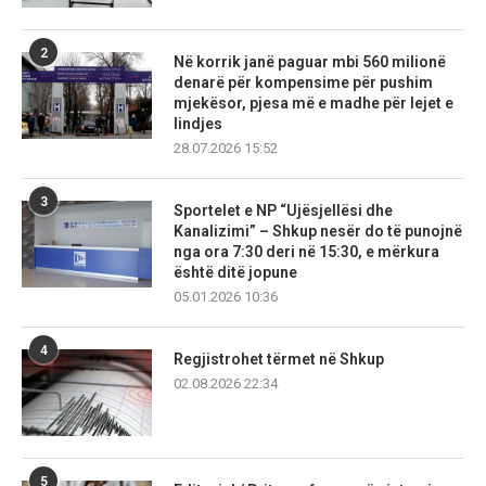
2
Në korrik janë paguar mbi 560 milionë
denarë për kompensime për pushim
mjekësor, pjesa më e madhe për lejet e
lindjes
28.07.2026 15:52
3
Sportelet e NP “Ujësjellësi dhe
Kanalizimi” – Shkup nesër do të punojnë
nga ora 7:30 deri në 15:30, e mërkura
është ditë jopune
05.01.2026 10:36
4
Regjistrohet tërmet në Shkup
02.08.2026 22:34
5