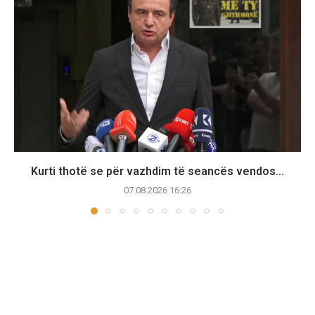
Kurti thotë se për vazhdim të seancës vendos...
07.08.2026 16:26