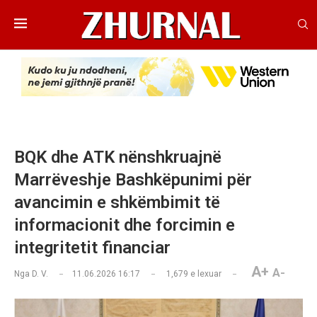
BQK dhe ATK nënshkruajnë
Marrëveshje Bashkëpunimi për
avancimin e shkëmbimit të
informacionit dhe forcimin e
integritetit financiar
A+
A-
Nga
D. V.
11.06.2026 16:17
1,679
e lexuar