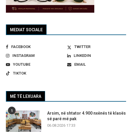
MEDIAT SOCIALE
FACEBOOK
TWITTER
INSTAGRAM
LINKEDIN
YOUTUBE
EMAIL
TIKTOK
MË TË LEXUARA
1
Arsim, në shtator 4.900 nxënës të klasës
së parë më pak
06.08.2026 17:33