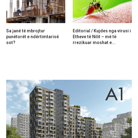
Sa janë të mbrojtur
Editorial / Kujdes nga virusi i
punëtorët e ndërtimtarisë
Etheve të Nilit – më të
sot?
rrezikuar moshat e...