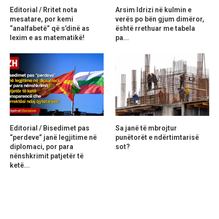
Editorial / Rritet nota
Arsim Idrizi në kulmin e
mesatare, por kemi
verës po bën gjum dimëror,
“analfabetë” që s’dinë as
është rrethuar me tabela
lexim e as matematikë!
pa...
Editorial / Bisedimet pas
Sa janë të mbrojtur
“perdeve” janë legjitime në
punëtorët e ndërtimtarisë
diplomaci, por para
sot?
nënshkrimit patjetër të
ketë...