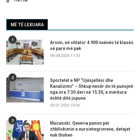
TIKTOK
MË TË LEXUARA
1
Arsim, në shtator 4.900 nxënës të klasës
së parë më pak
06.08.2026 17:33
2
Sportelet e NP “Ujësjellësi dhe
Kanalizimi” – Shkup nesër do të punojnë
nga ora 7:30 deri në 15:30, e mërkura
është ditë jopune
05.01.2026 10:36
3
Mucunski: Qeveria punon për
zhbllokimin e eurointegrimeve, detajet
nuk thuhen