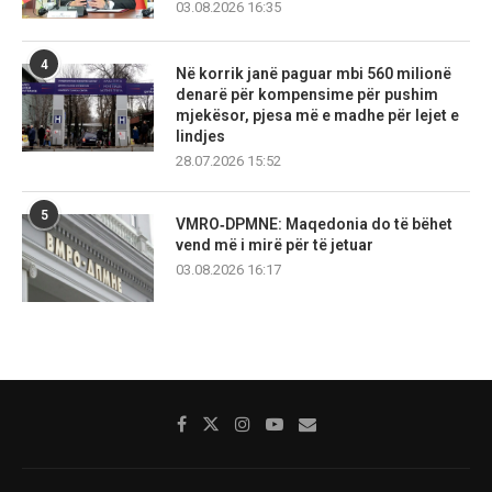
03.08.2026 16:35
4
Në korrik janë paguar mbi 560 milionë
denarë për kompensime për pushim
mjekësor, pjesa më e madhe për lejet e
lindjes
28.07.2026 15:52
5
VMRO‑DPMNE: Maqedonia do të bëhet
vend më i mirë për të jetuar
03.08.2026 16:17