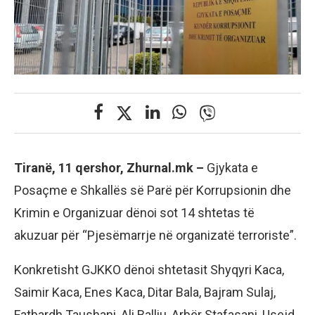
Tiranë, 11 qershor, Zhurnal.mk –
Gjykata e
Posaçme e Shkallës së Parë për Korrupsionin dhe
Krimin e Organizuar dënoi sot 14 shtetas të
akuzuar për “Pjesëmarrje në organizatë terroriste”.
Konkretisht GJKKO dënoi shtetasit Shyqyri Kaca,
Saimir Kaca, Enes Kaca, Ditar Bala, Bajram Sulaj,
Fatbardh Taushani, Ali Balliu, Arbër Stafasani, Usejd