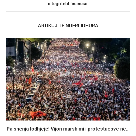
integritetit financiar
ARTIKUJ TË NDËRLIDHURA
Pa shenja lodhjeje! Vijon marshimi i protestuesve në...