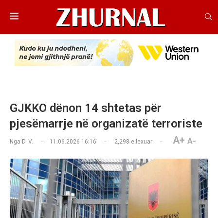
GJKKO dënon 14 shtetas për
pjesëmarrje në organizatë terroriste
A+
A-
Nga
D. V.
11.06.2026 16:16
2,298
e lexuar