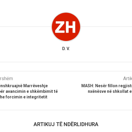
D. V.
parshëm
Arti
nshkruajnë Marrëveshje
MASH: Nesër fillon regjist
ër avancimin e shkëmbimit të
nxënësve në shkollat 
e forcimin e integritetit
ARTIKUJ TË NDËRLIDHURA