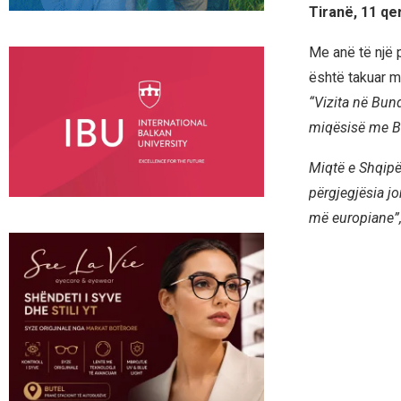
Tiranë, 11 qe
Me anë të një p
është takuar m
“Vizita në Bund
miqësisë me B
Miqtë e Shqip
përgjegjësia jo
më europiane”