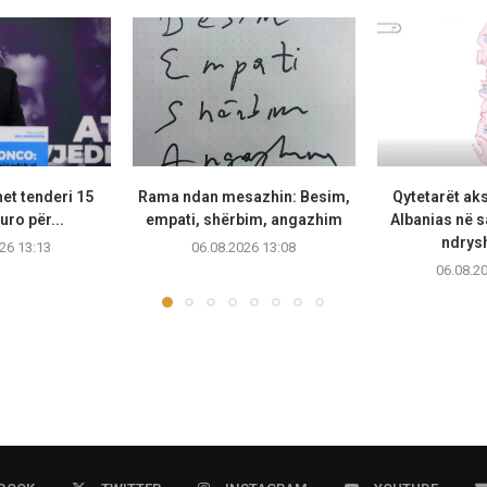
et tenderi 15
Rama ndan mesazhin: Besim,
Qytetarët ak
uro për...
empati, shërbim, angazhim
Albanias në 
ndrysh
26 13:13
06.08.2026 13:08
06.08.2