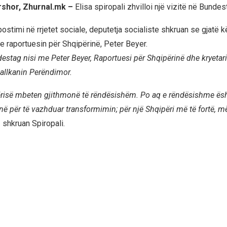
rshor, Zhurnal.mk –
Elisa spiropali zhvilloi një vizitë në Bunde
ostimi në rrjetet sociale, deputetja socialiste shkruan se gjatë k
e raportuesin për Shqipërinë, Peter Beyer.
estag nisi me Peter Beyer, Raportuesi për Shqipërinë dhe kryetari 
allkanin Perëndimor.
ërisë mbeten gjithmonë të rëndësishëm. Po aq e rëndësishme ës
në për të vazhduar transformimin; për një Shqipëri më të fortë, më
,
shkruan Spiropali.