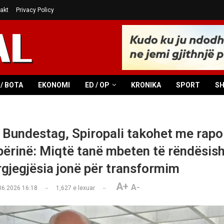
akt
Privacy Policy
/ BOTA
EKONOMI
ED / OP
KRONIKA
SPORT
S
ë Bundestag, Spiropali takohet me rapo
përinë: Miqtë tanë mbeten të rëndësis
rgjegjësia jonë për transformim
A+
A-
06.2026 16:18
1,627
e lexuar