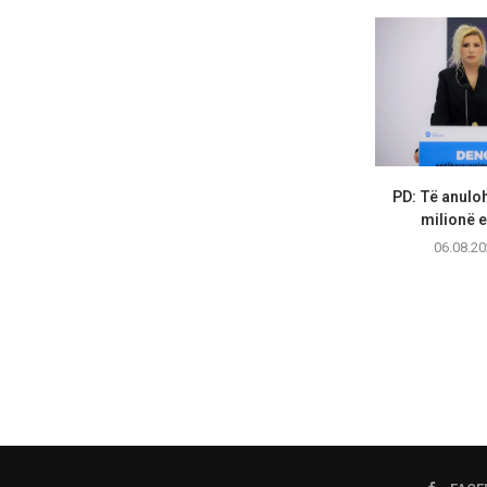
PD: Të anuloh
milionë e
06.08.20