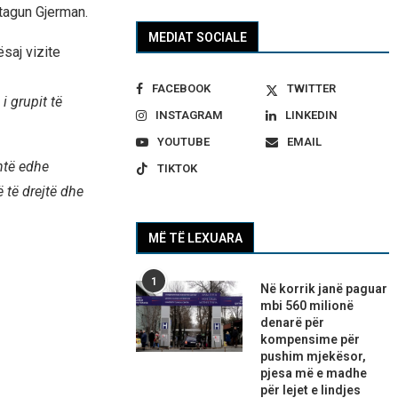
stagun Gjerman.
MEDIAT SOCIALE
ësaj vizite
FACEBOOK
TWITTER
i grupit të
INSTAGRAM
LINKEDIN
YOUTUBE
EMAIL
htë edhe
TIKTOK
 të drejtë dhe
MË TË LEXUARA
1
Në korrik janë paguar
mbi 560 milionë
denarë për
kompensime për
pushim mjekësor,
pjesa më e madhe
për lejet e lindjes