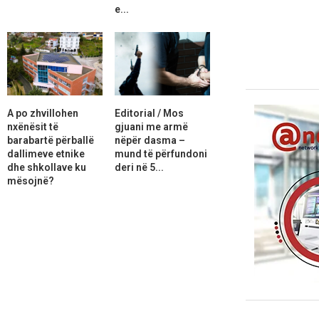
e...
A po zhvillohen
Editorial / Mos
nxënësit të
gjuani me armë
barabartë përballë
nëpër dasma –
dallimeve etnike
mund të përfundoni
dhe shkollave ku
deri në 5...
mësojnë?