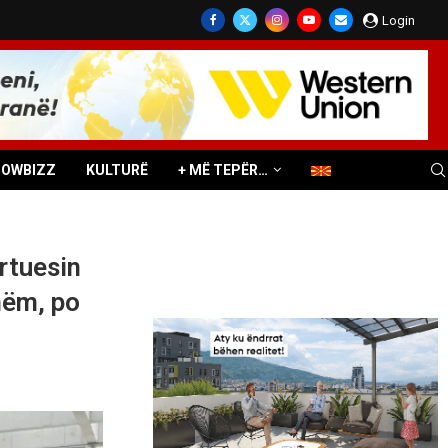
Login
HOWBIZZ
KULTURË
+ MË TEPËR…
rtuesin
hëm, po