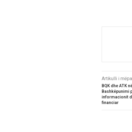
Artikulli i më
BQK dhe ATK në
Bashkëpunimi p
informacionit dh
financiar