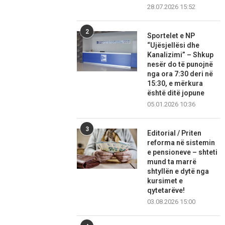
28.07.2026 15:52
2
Sportelet e NP
“Ujësjellësi dhe
Kanalizimi” – Shkup
nesër do të punojnë
nga ora 7:30 deri në
15:30, e mërkura
është ditë jopune
05.01.2026 10:36
3
Editorial / Priten
reforma në sistemin
e pensioneve – shteti
mund ta marrë
shtyllën e dytë nga
kursimet e
qytetarëve!
03.08.2026 15:00