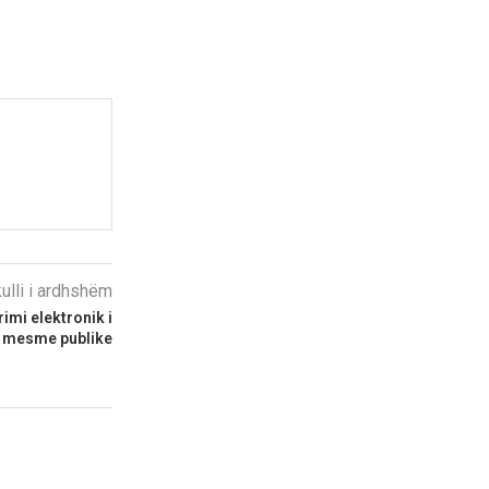
kulli i ardhshëm
rimi elektronik i
e mesme publike