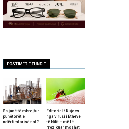
POSTIMET E FUNDIT
Sa janë të mbrojtur
Editorial / Kujdes
punëtorët e
nga virusi i Etheve
ndërtimtarisë sot?
të Nilit – më të
rrezikuar moshat