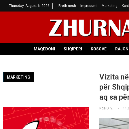
Thursday, August 6, 2026
Rreth nesh
Impresumi
Marketing
Kont
MAQEDONI
SHQIPËRI
KOSOVË
RAJON 
Vizita n
MARKETING
për Shqi
aq sa pë
Nga
D. V.
11.