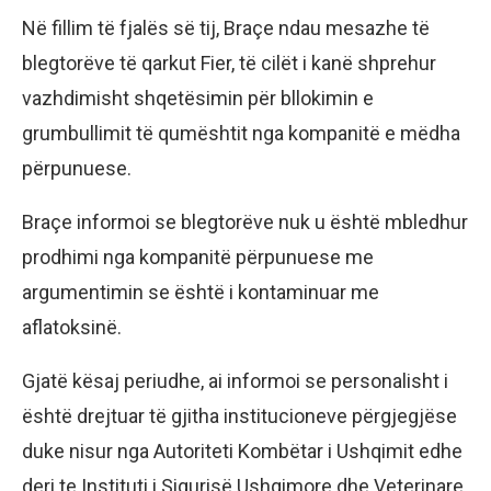
Në fillim të fjalës së tij, Braçe ndau mesazhe të
blegtorëve të qarkut Fier, të cilët i kanë shprehur
vazhdimisht shqetësimin për bllokimin e
grumbullimit të qumështit nga kompanitë e mëdha
përpunuese.
Braçe informoi se blegtorëve nuk u është mbledhur
prodhimi nga kompanitë përpunuese me
argumentimin se është i kontaminuar me
aflatoksinë.
Gjatë kësaj periudhe, ai informoi se personalisht i
është drejtuar të gjitha institucioneve përgjegjëse
duke nisur nga Autoriteti Kombëtar i Ushqimit edhe
deri te Instituti i Sigurisë Ushqimore dhe Veterinare