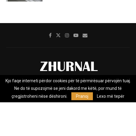
Kjo faqe interneti përdor cookies për të përmirësuar përvojën tuaj.
Rreth nesh
Impresumi
Marketing
Kontakt
Ne do të supozojmë se jeni dakord me këtë, por mund të
Privacy Policy
çregjistroheni nëse dëshironi.
Pranoj
Lexo më tepër
Zhurnal.mk është Agjenci e Lajmeve e pavarur, e themeluar në vitin
2009, që e mbulon Maqedoninë, Kosovën, Shqipërinë edhe lajmet
nga bota.
@2026 - All Right Reserved. Designed and Developed by
Anet.Com.Mk