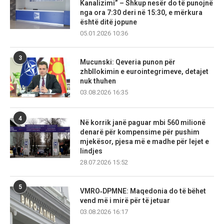
Kanalizimi” – Shkup nesër do të punojnë
nga ora 7:30 deri në 15:30, e mërkura
është ditë jopune
05.01.2026 10:36
3
Mucunski: Qeveria punon për
zhbllokimin e eurointegrimeve, detajet
nuk thuhen
03.08.2026 16:35
4
Në korrik janë paguar mbi 560 milionë
denarë për kompensime për pushim
mjekësor, pjesa më e madhe për lejet e
lindjes
28.07.2026 15:52
5
VMRO‑DPMNE: Maqedonia do të bëhet
vend më i mirë për të jetuar
03.08.2026 16:17