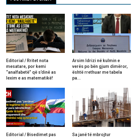
Editorial / Rritet nota
Arsim Idrizi në kulmin e
mesatare, por kemi
verës po bën gjum dimëror,
“analfabetë” që s’dinë as
është rrethuar me tabela
lexim e as matematikë!
pa...
Editorial / Bisedimet pas
Sa janë të mbrojtur