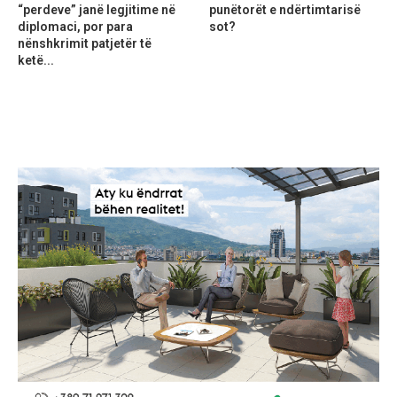
“perdeve” janë legjitime në
punëtorët e ndërtimtarisë
diplomaci, por para
sot?
nënshkrimit patjetër të
ketë...