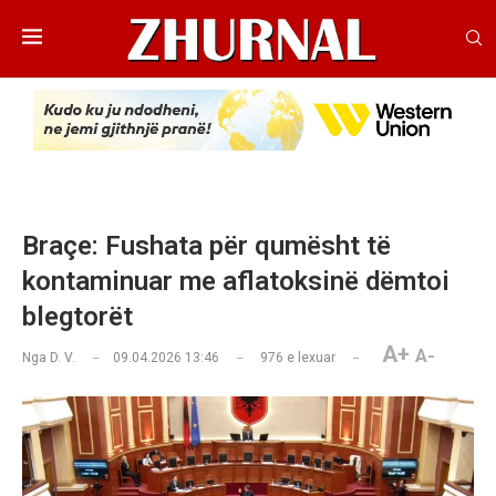
Braçe: Fushata për qumësht të
kontaminuar me aflatoksinë dëmtoi
blegtorët
A+
A-
Nga
D. V.
09.04.2026 13:46
976
e lexuar