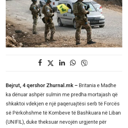
Bejrut, 4 qershor Zhurnal.mk –
Britania e Madhe
ka dënuar ashpër sulmin me predha mortajash që
shkaktoi vdekjen e një paqeruajtësi serb të Forcës
së Përkohshme të Kombeve të Bashkuara në Liban
(UNIFIL), duke theksuar nevojën urgjente për