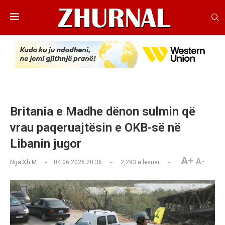
Britania e Madhe dënon sulmin që
vrau paqeruajtësin e OKB-së në
Libanin jugor
A+
A-
Nga
Xh M
04.06.2026 20:36
2,293
e lexuar