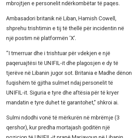
mbrojtjen e personelit ndërkombëtar të paqes.
Ambasadori britanik në Liban, Hamish Cowell,
shprehu trishtimin e tij të thellë për incidentin në
një postim në platformën ‘X’.
“I tmerruar dhe i trishtuar për vdekjen e një
paqeruajtësi të UNIFIL-it dhe plagosjen e dy të
tjerëve në Libanin jugor sot. Britania e Madhe dënon
fuqishëm të gjitha sulmet ndaj personelit të
UNIFIL-it. Siguria e tyre dhe aftësia për të kryer
mandatin e tyre duhet të garantohet,” shkroi ai.
Sulmi ndodhi vonë të mërkurën në mbrëmje (3
qershor), kur predha mortajash goditën një
pozicion të UNIFIL-it pranë Marjayoun në Libanin