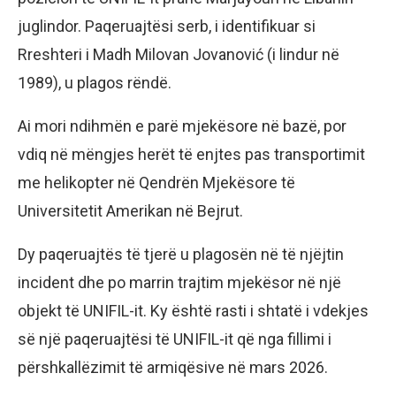
juglindor. Paqeruajtësi serb, i identifikuar si
Rreshteri i Madh Milovan Jovanović (i lindur në
1989), u plagos rëndë.
Ai mori ndihmën e parë mjekësore në bazë, por
vdiq në mëngjes herët të enjtes pas transportimit
me helikopter në Qendrën Mjekësore të
Universitetit Amerikan në Bejrut.
Dy paqeruajtës të tjerë u plagosën në të njëjtin
incident dhe po marrin trajtim mjekësor në një
objekt të UNIFIL-it. Ky është rasti i shtatë i vdekjes
së një paqeruajtësi të UNIFIL-it që nga fillimi i
përshkallëzimit të armiqësive në mars 2026.