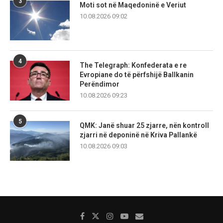
3
Moti sot në Maqedoninë e Veriut
10.08.2026 09:02
4
The Telegraph: Konfederata e re
Evropiane do të përfshijë Ballkanin
Perëndimor
10.08.2026 09:23
5
QMK: Janë shuar 25 zjarre, nën kontroll
zjarri në deponinë në Kriva Pallankë
10.08.2026 09:03