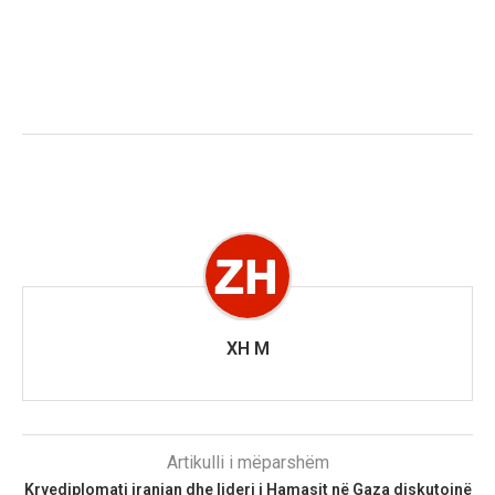
XH M
Artikulli i mëparshëm
Kryediplomati iranian dhe lideri i Hamasit në Gaza diskutojnë