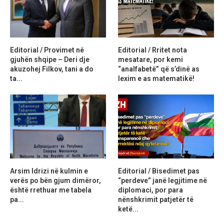
Editorial / Provimet në
Editorial / Rritet nota
gjuhën shqipe – Deri dje
mesatare, por kemi
akuzohej Filkov, tani a do
“analfabetë” që s’dinë as
ta...
lexim e as matematikë!
Arsim Idrizi në kulmin e
Editorial / Bisedimet pas
verës po bën gjum dimëror,
“perdeve” janë legjitime në
është rrethuar me tabela
diplomaci, por para
pa...
nënshkrimit patjetër të
ketë...