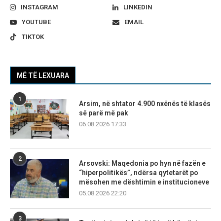
INSTAGRAM
LINKEDIN
YOUTUBE
EMAIL
TIKTOK
MË TË LEXUARA
1
Arsim, në shtator 4.900 nxënës të klasës
së parë më pak
06.08.2026 17:33
2
Arsovski: Maqedonia po hyn në fazën e
“hiperpolitikës”, ndërsa qytetarët po
mësohen me dështimin e institucioneve
05.08.2026 22:20
3