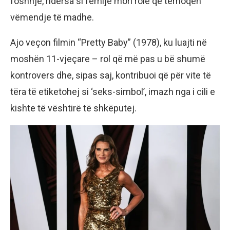
foshnje, ndërsa si fëmijë mori role që tërhoqën
vëmendje të madhe.
Ajo veçon filmin “Pretty Baby” (1978), ku luajti në
moshën 11-vjeçare – rol që më pas u bë shumë
kontrovers dhe, sipas saj, kontribuoi që për vite të
tëra të etiketohej si ‘seks-simbol’, imazh nga i cili e
kishte të vështirë të shkëputej.