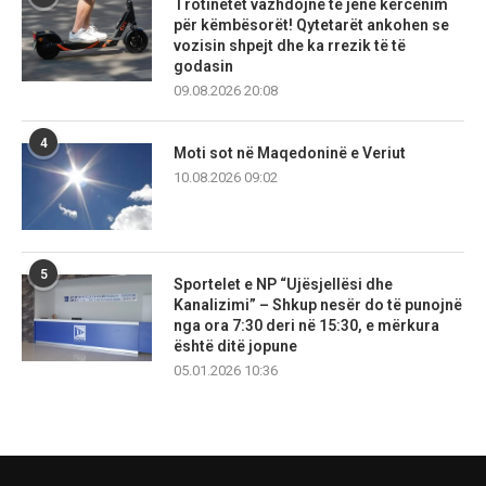
Trotinetet vazhdojnë të jenë kërcënim
për këmbësorët! Qytetarët ankohen se
vozisin shpejt dhe ka rrezik të të
godasin
09.08.2026 20:08
4
Moti sot në Maqedoninë e Veriut
10.08.2026 09:02
5
Sportelet e NP “Ujësjellësi dhe
Kanalizimi” – Shkup nesër do të punojnë
nga ora 7:30 deri në 15:30, e mërkura
është ditë jopune
05.01.2026 10:36