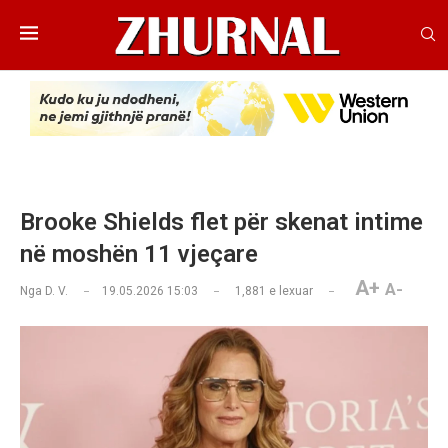
Brooke Shields flet për skenat intime
në moshën 11 vjeçare
A+
A-
Nga
D. V.
19.05.2026 15:03
1,881
e lexuar