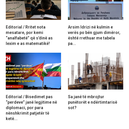
Editorial / Rritet nota
Arsim Idrizi në kulmin e
mesatare, por kemi
verës po bën gjum dimëror,
“analfabetë” që s’dinë as
është rrethuar me tabela
lexim e as matematikë!
pa...
Editorial / Bisedimet pas
Sa janë të mbrojtur
“perdeve” janë legjitime në
punëtorët e ndërtimtarisë
diplomaci, por para
sot?
nënshkrimit patjetër të
ketë...