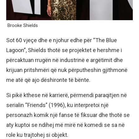
Brooke Shields
Sot 60 vjeçe dhe e njohur edhe për “The Blue
Lagoon”, Shields thotë se projektet e hershme i
përcaktuan rrugën në industrinë e argëtimit dhe
krijuan pritshmëri që nuk përputheshin gjithmonë
me atë që ajo dëshironte të bënte.
Si pikë kthese në karrierë, përmendi paraqitjen në
serialin “Friends” (1996), ku interpretoi një
personazh komik një fanse të fiksuar dhe thotë se
aty kuptoi se ndihej më mirë në komedi se sa në
role ku trajtohej si objekt.