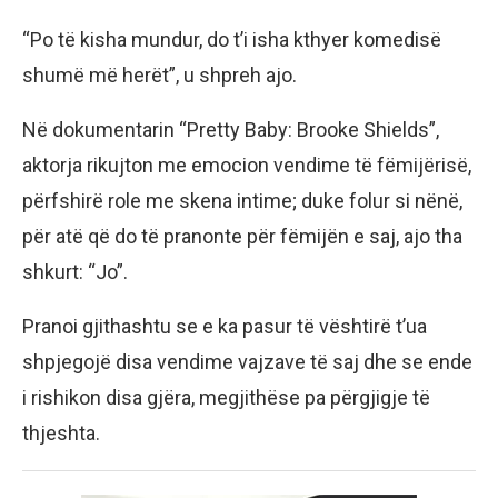
“Po të kisha mundur, do t’i isha kthyer komedisë
shumë më herët”, u shpreh ajo.
Në dokumentarin “Pretty Baby: Brooke Shields”,
aktorja rikujton me emocion vendime të fëmijërisë,
përfshirë role me skena intime; duke folur si nënë,
për atë që do të pranonte për fëmijën e saj, ajo tha
shkurt: “Jo”.
Pranoi gjithashtu se e ka pasur të vështirë t’ua
shpjegojë disa vendime vajzave të saj dhe se ende
i rishikon disa gjëra, megjithëse pa përgjigje të
thjeshta.