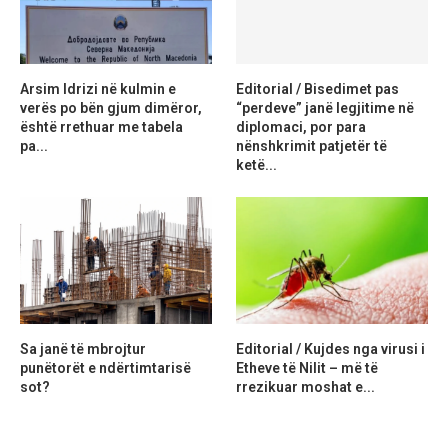
Arsim Idrizi në kulmin e
Editorial / Bisedimet pas
verës po bën gjum dimëror,
“perdeve” janë legjitime në
është rrethuar me tabela
diplomaci, por para
pa...
nënshkrimit patjetër të
ketë...
Sa janë të mbrojtur
Editorial / Kujdes nga virusi i
punëtorët e ndërtimtarisë
Etheve të Nilit – më të
sot?
rrezikuar moshat e...