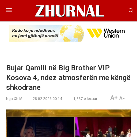
Bujar Qamili në Big Brother VIP
Kosova 4, ndez atmosferën me këngë
shkodrane
A+
A-
Nga
Xh M
28.02.2026 00:14
1,337
e lexuar