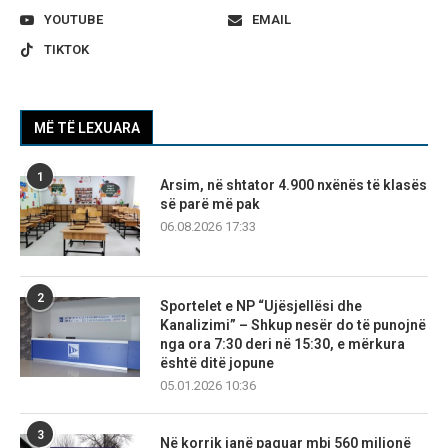
YOUTUBE
EMAIL
TIKTOK
MË TË LEXUARA
1
Arsim, në shtator 4.900 nxënës të klasës
së parë më pak
06.08.2026 17:33
2
Sportelet e NP “Ujësjellësi dhe
Kanalizimi” – Shkup nesër do të punojnë
nga ora 7:30 deri në 15:30, e mërkura
është ditë jopune
05.01.2026 10:36
3
Në korrik janë paguar mbi 560 milionë