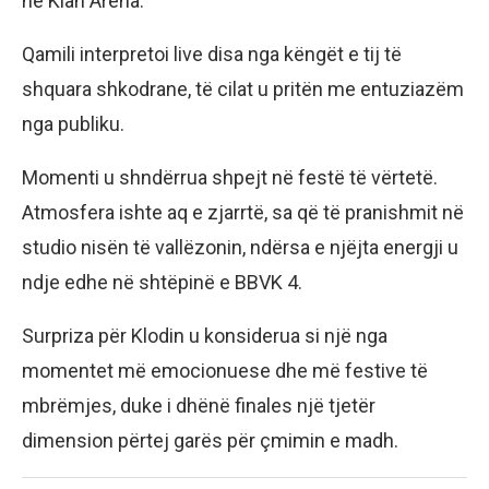
në Klan Arena.
Qamili interpretoi live disa nga këngët e tij të
shquara shkodrane, të cilat u pritën me entuziazëm
nga publiku.
Momenti u shndërrua shpejt në festë të vërtetë.
Atmosfera ishte aq e zjarrtë, sa që të pranishmit në
studio nisën të vallëzonin, ndërsa e njëjta energji u
ndje edhe në shtëpinë e BBVK 4.
Surpriza për Klodin u konsiderua si një nga
momentet më emocionuese dhe më festive të
mbrëmjes, duke i dhënë finales një tjetër
dimension përtej garës për çmimin e madh.