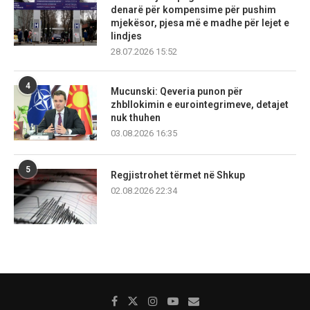
denarë për kompensime për pushim
mjekësor, pjesa më e madhe për lejet e
lindjes
28.07.2026 15:52
4
Mucunski: Qeveria punon për
zhbllokimin e eurointegrimeve, detajet
nuk thuhen
03.08.2026 16:35
5
Regjistrohet tërmet në Shkup
02.08.2026 22:34