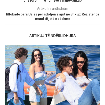
dhe forcimin e lidhjeve Tiranë–Shkup
Artikulli i ardhshëm
Bllokadë para Usjes për ndotjen e ajrit në Shkup: Rezistenca
mund të jetë e zëshme
ARTIKUJ TË NDËRLIDHURA