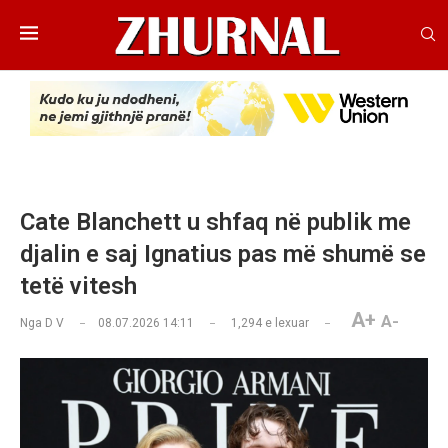
Cate Blanchett u shfaq në publik me
djalin e saj Ignatius pas më shumë se
tetë vitesh
A+
A-
Nga
D V
08.07.2026 14:11
1,294
e lexuar