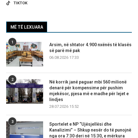
TIKTOK
MË TË LEXUARA
1
Arsim, në shtator 4.900 nxënës të klasës
së parë më pak
06.08.2026 17:33
2
Në korrik janë paguar mbi 560 milionë
denarë për kompensime për pushim
mjekësor, pjesa më e madhe për lejet e
lindjes
28.07.2026 15:52
3
Sportelet e NP “Ujësjellësi dhe
Kanalizimi” – Shkup nesër do të punojnë
nga ora 7:30 deri në 15:30, e mërkura