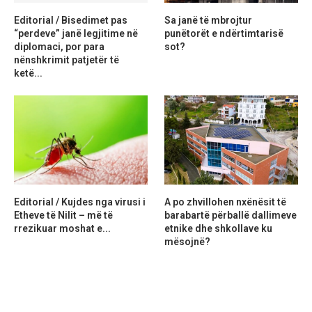
Editorial / Bisedimet pas
Sa janë të mbrojtur
“perdeve” janë legjitime në
punëtorët e ndërtimtarisë
diplomaci, por para
sot?
nënshkrimit patjetër të
ketë...
Editorial / Kujdes nga virusi i
A po zhvillohen nxënësit të
Etheve të Nilit – më të
barabartë përballë dallimeve
rrezikuar moshat e...
etnike dhe shkollave ku
mësojnë?