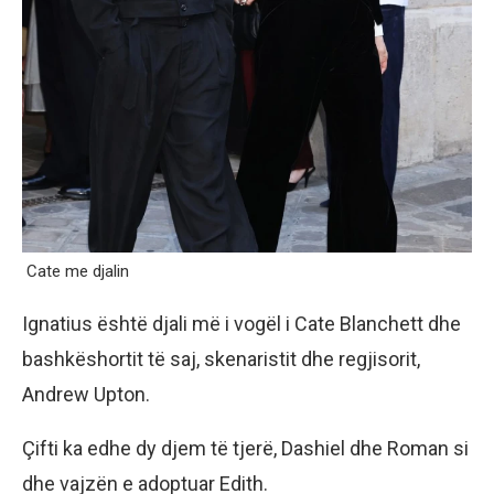
Cate me djalin
Ignatius është djali më i vogël i Cate Blanchett dhe
bashkëshortit të saj, skenaristit dhe regjisorit,
Andrew Upton.
Çifti ka edhe dy djem të tjerë, Dashiel dhe Roman si
dhe vajzën e adoptuar Edith.