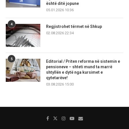
është ditë jopune
05.01.2026 10:36
4
Regjistrohet tërmet në Shkup
02.08.2026 22:34
5
Editorial / Priten reforma në sistemin e
pensioneve – shteti mund ta marrë
shtyllën e dytë nga kursimet e
qytetarëve!
03.08.2026 15:00