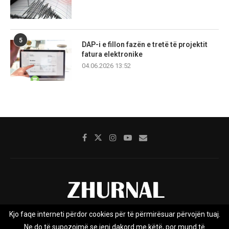
5
DAP-i e fillon fazën e tretë të projektit
fatura elektronike
04.06.2026 13:52
Kjo faqe interneti përdor cookies për të përmirësuar përvojën tuaj.
Rreth nesh
Impresumi
Marketing
Kontakt
Ne do të supozojmë se jeni dakord me këtë, por mund të