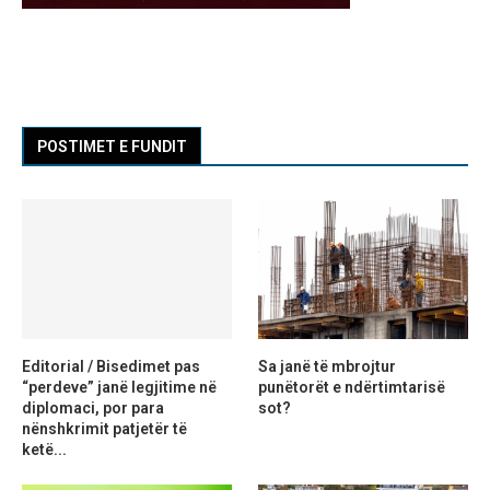
POSTIMET E FUNDIT
Editorial / Bisedimet pas
Sa janë të mbrojtur
“perdeve” janë legjitime në
punëtorët e ndërtimtarisë
diplomaci, por para
sot?
nënshkrimit patjetër të
ketë...