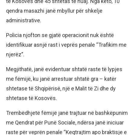
të Kosovës dhe 45 shtetas të huaj. Nga këto, 10
qendra masazhi janë mbyllur për shkelje
administrative.
Policia njofton se gjatë operacionit nuk është
identifikuar asnjë rast i veprës penale “Trafikim me
njerëz”.
Megjithatë, janë evidentuar shtatë raste të lypjes
me fëmijë, ku janë arrestuar shtatë gra – katër
shtetase të Shqipërisë, një e Malit të Zi dhe dy
shtetase të Kosovës.
Trembëdhjetë fëmijë janë trajtuar në bashkëpunim
me Qendrat për Punë Sociale, ndërsa janë iniciuar
raste për veprën penale “Keqtrajtim apo braktisje e