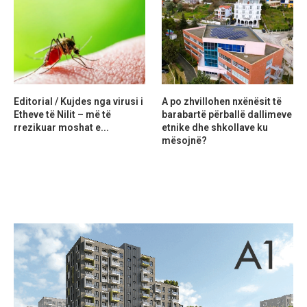
Editorial / Kujdes nga virusi i
A po zhvillohen nxënësit të
Etheve të Nilit – më të
barabartë përballë dallimeve
rrezikuar moshat e...
etnike dhe shkollave ku
mësojnë?