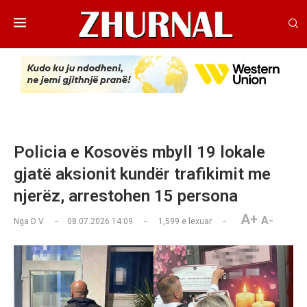
Policia e Kosovës mbyll 19 lokale
gjatë aksionit kundër trafikimit me
njerëz, arrestohen 15 persona
A+
A-
Nga
D V
08.07.2026 14:09
1,599
e lexuar