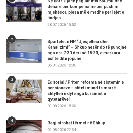
Në korrik janë paguar mbi 560 milionë
denarë për kompensime për pushim
mjekësor, pjesa më e madhe për lejet e
lindjes
28.07.2026 15:52
2
Sportelet e NP “Ujësjellësi dhe
Kanalizimi” – Shkup nesër do të punojnë
nga ora 7:30 deri në 15:30, e mërkura
është ditë jopune
05.01.2026 10:36
3
Editorial / Priten reforma në sistemin e
pensioneve – shteti mund ta marrë
shtyllën e dytë nga kursimet e
qytetarëve!
03.08.2026 15:00
4
Regjistrohet tërmet në Shkup
02.08.2026 22:34