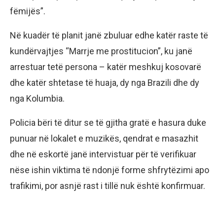
fëmijës”.
Në kuadër të planit janë zbuluar edhe katër raste të
kundërvajtjes “Marrje me prostitucion”, ku janë
arrestuar tetë persona – katër meshkuj kosovarë
dhe katër shtetase të huaja, dy nga Brazili dhe dy
nga Kolumbia.
Policia bëri të ditur se të gjitha gratë e hasura duke
punuar në lokalet e muzikës, qendrat e masazhit
dhe në eskortë janë intervistuar për të verifikuar
nëse ishin viktima të ndonjë forme shfrytëzimi apo
trafikimi, por asnjë rast i tillë nuk është konfirmuar.