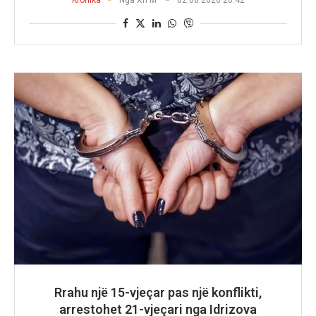
Kronika
Nga
Xh M
02.08.2026 20:42
Rrahu një 15-vjeçar pas një konflikti,
arrestohet 21-vjeçari nga Idrizova