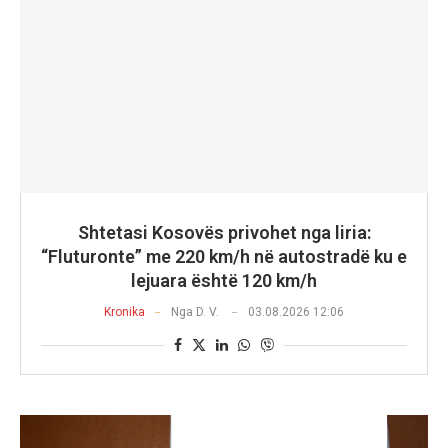
Shtetasi Kosovës privohet nga liria:
“Fluturonte” me 220 km/h në autostradë ku e
lejuara është 120 km/h
Kronika
Nga
D. V.
03.08.2026 12:06