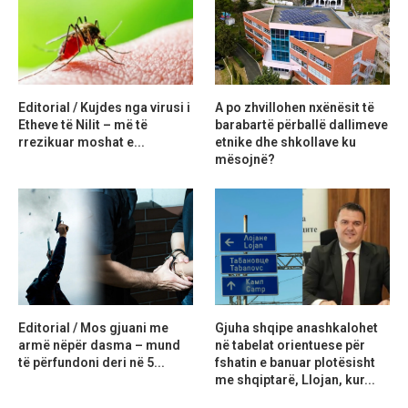
Editorial / Kujdes nga virusi i
A po zhvillohen nxënësit të
Etheve të Nilit – më të
barabartë përballë dallimeve
rrezikuar moshat e...
etnike dhe shkollave ku
mësojnë?
Editorial / Mos gjuani me
Gjuha shqipe anashkalohet
armë nëpër dasma – mund
në tabelat orientuese për
të përfundoni deri në 5...
fshatin e banuar plotësisht
me shqiptarë, Llojan, kur...