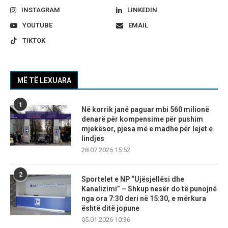
INSTAGRAM
LINKEDIN
YOUTUBE
EMAIL
TIKTOK
MË TË LEXUARA
1
Në korrik janë paguar mbi 560 milionë
denarë për kompensime për pushim
mjekësor, pjesa më e madhe për lejet e
lindjes
28.07.2026 15:52
2
Sportelet e NP “Ujësjellësi dhe
Kanalizimi” – Shkup nesër do të punojnë
nga ora 7:30 deri në 15:30, e mërkura
është ditë jopune
05.01.2026 10:36