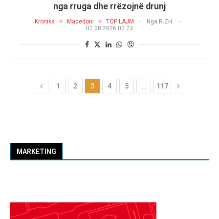
nga rruga dhe rrëzojnë drunj
Kronika
Maqedoni
TOP LAJM
Nga
R.ZH
02.08.2026 02:23
1
2
3
4
5
…
117
MARKETING