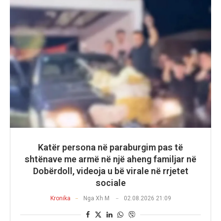
Katër persona në paraburgim pas të
shtënave me armë në një aheng familjar në
Dobërdoll, videoja u bë virale në rrjetet
sociale
Kronika
Nga
Xh M
02.08.2026 21:09