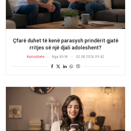
Çfarë duhet të kenë parasysh prindërit gjatë
rritjes së një djali adoleshent?
Kuriozitete
Nga
Xh M
02.08.2026 09:42