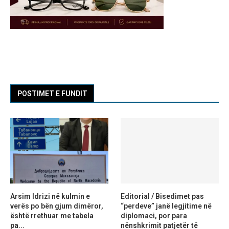
POSTIMET E FUNDIT
Arsim Idrizi në kulmin e
Editorial / Bisedimet pas
verës po bën gjum dimëror,
“perdeve” janë legjitime në
është rrethuar me tabela
diplomaci, por para
pa...
nënshkrimit patjetër të