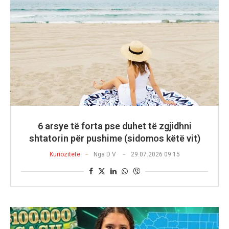
6 arsye të forta pse duhet të zgjidhni
shtatorin për pushime (sidomos këtë vit)
Kuriozitete
Nga
D V
29.07.2026 09:15