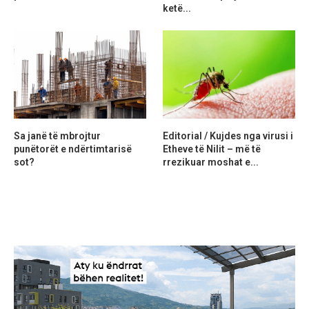
ketë...
Sa janë të mbrojtur
Editorial / Kujdes nga virusi i
punëtorët e ndërtimtarisë
Etheve të Nilit – më të
sot?
rrezikuar moshat e...