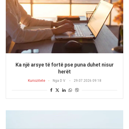
Ka një arsye të fortë pse puna duhet nisur
herët
Kuriozitete
Nga
D V
29.07.2026 09:18