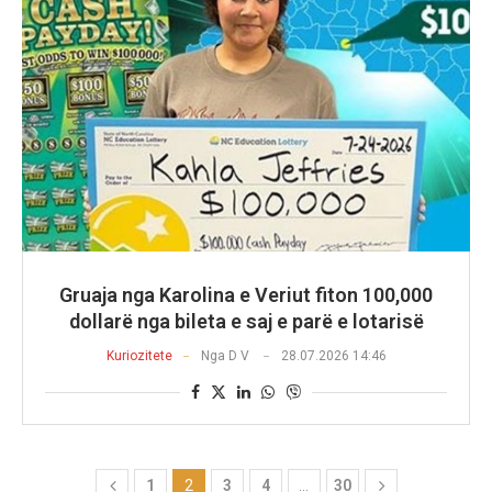
Gruaja nga Karolina e Veriut fiton 100,000
dollarë nga bileta e saj e parë e lotarisë
Kuriozitete
Nga
D V
28.07.2026 14:46
1
2
3
4
…
30