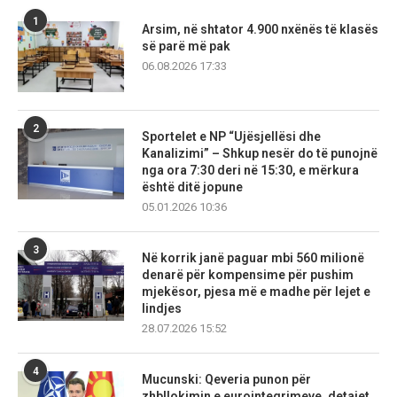
1
Arsim, në shtator 4.900 nxënës të klasës
së parë më pak
06.08.2026 17:33
2
Sportelet e NP “Ujësjellësi dhe
Kanalizimi” – Shkup nesër do të punojnë
nga ora 7:30 deri në 15:30, e mërkura
është ditë jopune
05.01.2026 10:36
3
Në korrik janë paguar mbi 560 milionë
denarë për kompensime për pushim
mjekësor, pjesa më e madhe për lejet e
lindjes
28.07.2026 15:52
4
Mucunski: Qeveria punon për
zhbllokimin e eurointegrimeve, detajet