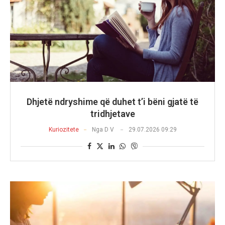
Dhjetë ndryshime që duhet t’i bëni gjatë të
tridhjetave
Kuriozitete
Nga
D V
29.07.2026 09:29