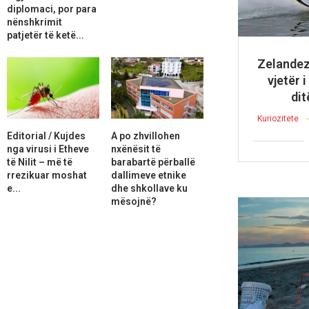
diplomaci, por para
nënshkrimit
patjetër të ketë...
Zelandezi
vjetër 
dit
Kuriozitete
Editorial / Kujdes
A po zhvillohen
nga virusi i Etheve
nxënësit të
të Nilit – më të
barabartë përballë
rrezikuar moshat
dallimeve etnike
e...
dhe shkollave ku
mësojnë?