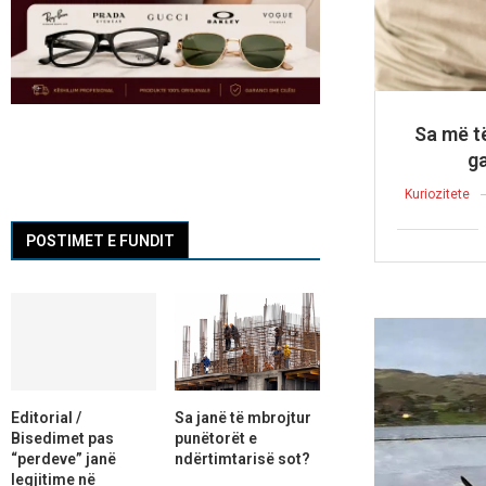
Sa më t
g
Kuriozitete
POSTIMET E FUNDIT
Editorial /
Sa janë të mbrojtur
Bisedimet pas
punëtorët e
“perdeve” janë
ndërtimtarisë sot?
legjitime në