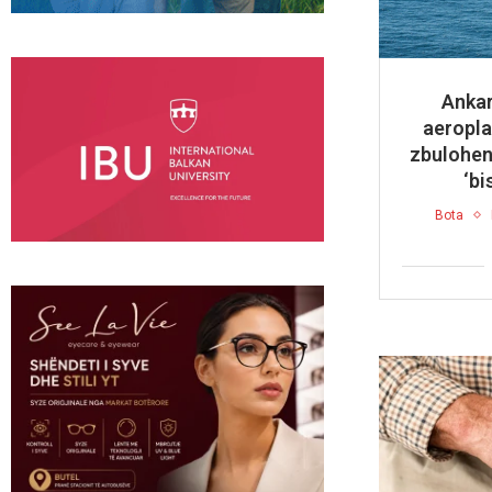
Ankar
aeropl
zbulohen 
‘bi
Bota