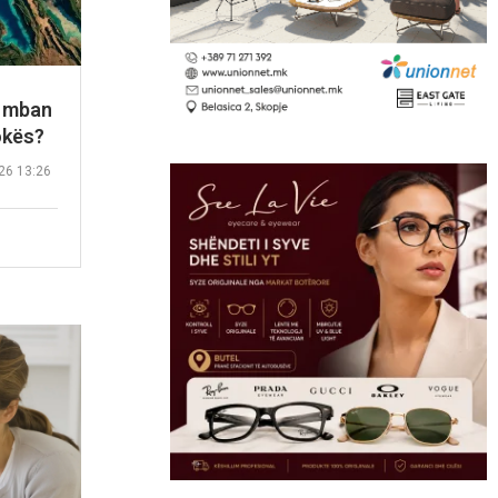
ë mban
okës?
26 13:26