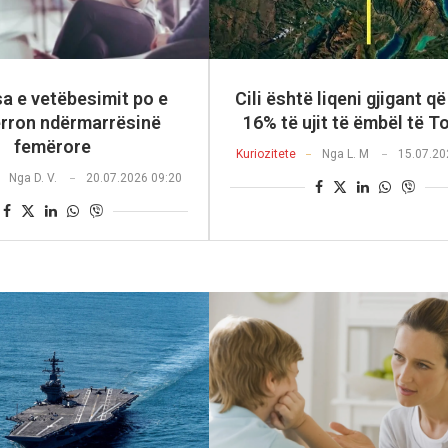
 e vetëbesimit po e
Cili është liqeni gjigant q
rron ndërmarrësinë
16% të ujit të ëmbël të T
femërore
Kuriozitete
Nga
L. M
15.07.20
Nga
D. V.
20.07.2026 09:20