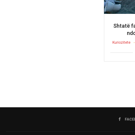
Shtatë f
ndo
Kuriozitete
FACE