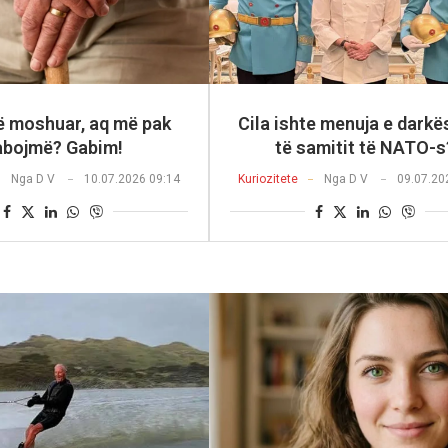
ë moshuar, aq më pak
Cila ishte menuja e darkë
abojmë? Gabim!
të samitit të NATO-s
Nga
D V
10.07.2026 09:14
Kuriozitete
Nga
D V
09.07.20