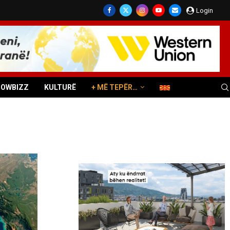
Login
HOWBIZZ
KULTURË
+ MË TEPËR…