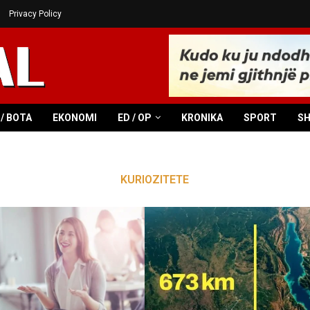
Privacy Policy
/ BOTA
EKONOMI
ED / OP
KRONIKA
SPORT
S
KURIOZITETE