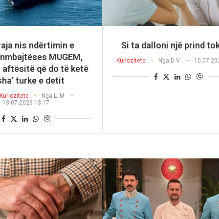
aja nis ndërtimin e
Si ta dalloni një prind to
anmbajtëses MUGEM,
Kuriozitete
Nga
D V
10.07.20
aftësitë që do të ketë
sha’ turke e detit
Kuriozitete
Nga
L. M
13.07.2026 13:17