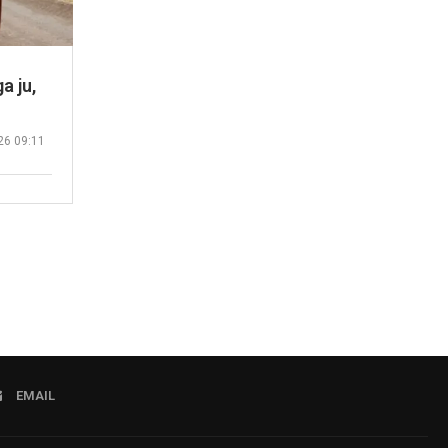
a ju,
26 09:11
EMAIL