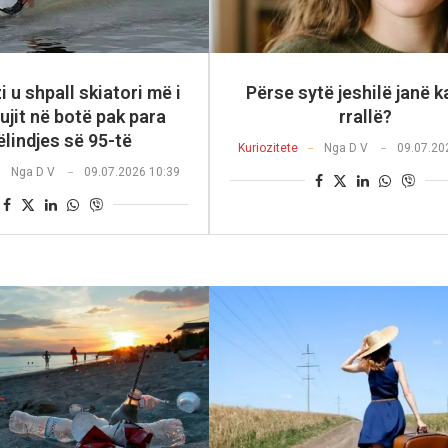
 u shpall skiatori më i
Përse sytë jeshilë janë k
i ujit në botë pak para
rrallë?
ëlindjes së 95-të
Kuriozitete
Nga
D V
09.07.20
Nga
D V
09.07.2026 10:39