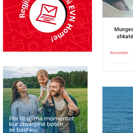
Mungesa
shkatë
Kuriozitete