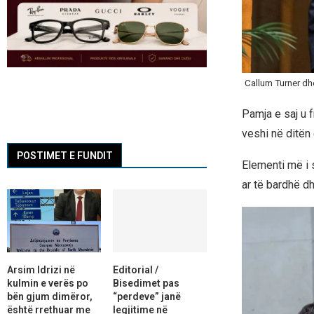
Callum Turner dh
Pamja e saj u f
veshi në ditën
POSTIMET E FUNDIT
Elementi më i s
ar të bardhë d
Arsim Idrizi në
Editorial /
kulmin e verës po
Bisedimet pas
bën gjum dimëror,
“perdeve” janë
është rrethuar me
legjitime në