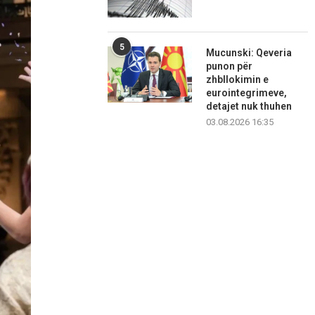
5
Mucunski: Qeveria
punon për
zhbllokimin e
eurointegrimeve,
detajet nuk thuhen
03.08.2026 16:35