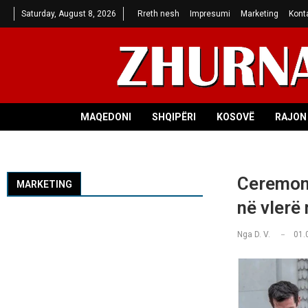
Saturday, August 8, 2026
Rreth nesh
Impresumi
Marketing
Kont
MAQEDONI
SHQIPËRI
KOSOVË
RAJON 
Ceremoni
MARKETING
në vlerë
Nga
D. V.
01.