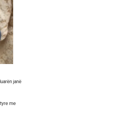
luarën janë
 tyre me