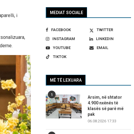
MEDIAT SOCIALE
arelli, i
FACEBOOK
TWITTER
rsonalizuara,
INSTAGRAM
LINKEDIN
derne.
YOUTUBE
EMAIL
TIKTOK
MË TË LEXUARA
1
Arsim, në shtator
4.900 nxënës të
klasës së parë më
pak
06.08.2026 17:33