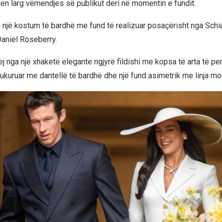
rjen larg vëmendjes së publikut deri në momentin e fundit.
 një kostum të bardhë me fund të realizuar posaçërisht nga Schiap
Daniel Roseberry.
j nga një xhaketë elegante ngjyrë fildishi me kopsa të arta të pe
bukuruar me dantellë të bardhë dhe një fund asimetrik me linja mo