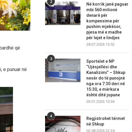
2
Në korrik janë paguar
mbi 560 milionë
denarë për
kompensime për
pushim mjekësor,
pjesa më e madhe
për lejet e lindjes
28.07.2026 15:52
 bardhë që
3
Sportelet e NP
“Ujësjellësi dhe
i, e punuar në
Kanalizimi” – Shkup
nesër do të punojnë
nga ora 7:30 deri në
15:30, e mërkura
është ditë jopune
05.01.2026 10:36
4
Regjistrohet tërmet
në Shkup
02.08.2026 22:34