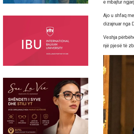
e mbajtur ngja
Ajo u shfaq me
dizajnuar nga 
Veshja përbëhe
një pjesë të z