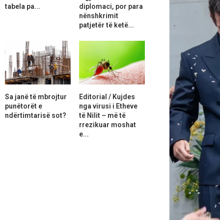
tabela pa...
diplomaci, por para
nënshkrimit
patjetër të ketë...
Sa janë të mbrojtur
Editorial / Kujdes
punëtorët e
nga virusi i Etheve
ndërtimtarisë sot?
të Nilit – më të
rrezikuar moshat
e...