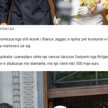
e Dua Lipa
rymëzua nga stili ikonik i Bianca Jagger, e njohur për kostumin e
 e martesës së saj.
pikatur i paraqitjes ishte një varëse luksoze Serpenti nga Bvlgar
he e zbukuruar me diamante, me një vlerë mbi 500 mijë euro.