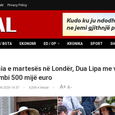
akt
Privacy Policy
/ BOTA
EKONOMI
ED / OP
KRONIKA
SPORT
S
a e martesës në Londër, Dua Lipa me 
 mbi 500 mijë euro
A+
A-
06.2026 16:37
3,039
e lexuar