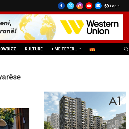
Login
HOWBIZZ
KULTURË
+ MË TEPËR…
varëse