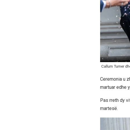
Callum Turner dh
Ceremonia u zh
martuar edhe y
Pas rreth dy v
martesë.