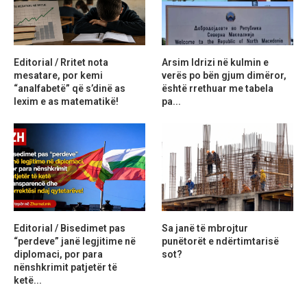
Editorial / Rritet nota
Arsim Idrizi në kulmin e
mesatare, por kemi
verës po bën gjum dimëror,
“analfabetë” që s’dinë as
është rrethuar me tabela
lexim e as matematikë!
pa...
Editorial / Bisedimet pas
Sa janë të mbrojtur
“perdeve” janë legjitime në
punëtorët e ndërtimtarisë
diplomaci, por para
sot?
nënshkrimit patjetër të
ketë...