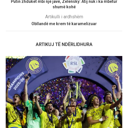
Putin zhduket mbi një javë, Zelensky: Atij nuk i ka mbetur
shumë kohë
Artikulli i ardhshëm
Obllandë me krem ​​të karamelizuar
ARTIKUJ TË NDËRLIDHURA