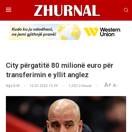
City përgatitë 80 milionë euro për
transferimin e yllit anglez
A+
A-
Nga
B.M
16.02.2026 10:39
1,032
e lexuar