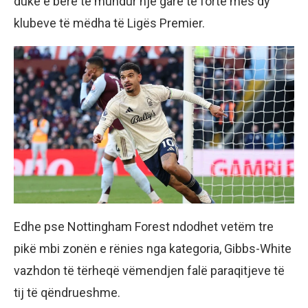
duke e bërë të mundur një garë të fortë mes dy
klubeve të mëdha të Ligës Premier.
Edhe pse Nottingham Forest ndodhet vetëm tre
pikë mbi zonën e rënies nga kategoria, Gibbs-White
vazhdon të tërheqë vëmendjen falë paraqitjeve të
tij të qëndrueshme.