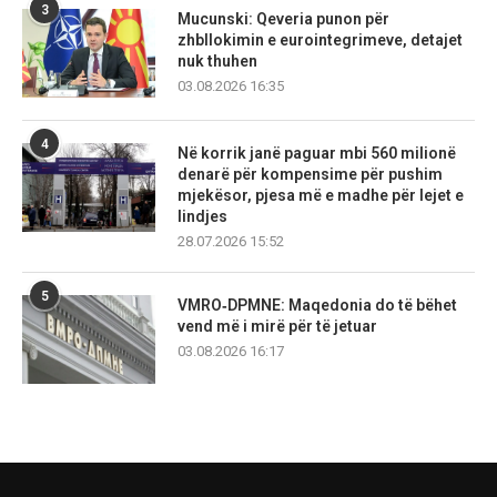
3
Mucunski: Qeveria punon për
zhbllokimin e eurointegrimeve, detajet
nuk thuhen
03.08.2026 16:35
4
Në korrik janë paguar mbi 560 milionë
denarë për kompensime për pushim
mjekësor, pjesa më e madhe për lejet e
lindjes
28.07.2026 15:52
5
VMRO‑DPMNE: Maqedonia do të bëhet
vend më i mirë për të jetuar
03.08.2026 16:17