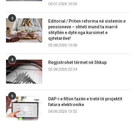
05.01.2026 10:36
3
Editorial / Priten reforma në sistemin e
pensioneve – shteti mund ta marrë
shtyllën e dytë nga kursimet e
qytetarëve!
03.08.2026 15:00
4
Regjistrohet tërmet në Shkup
02.08.2026 22:34
5
DAP-i e fillon fazën e tretë të projektit
fatura elektronike
04.06.2026 13:52