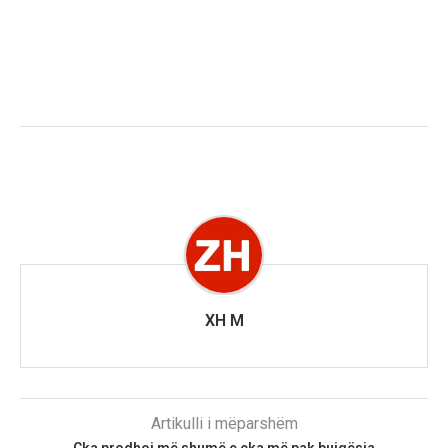
XH M
Artikulli i mëparshëm