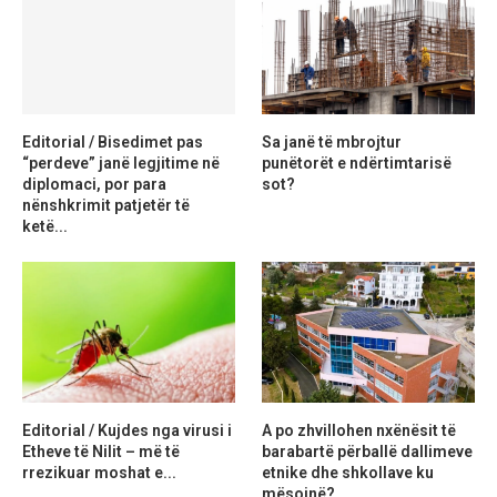
Editorial / Bisedimet pas
Sa janë të mbrojtur
“perdeve” janë legjitime në
punëtorët e ndërtimtarisë
diplomaci, por para
sot?
nënshkrimit patjetër të
ketë...
Editorial / Kujdes nga virusi i
A po zhvillohen nxënësit të
Etheve të Nilit – më të
barabartë përballë dallimeve
rrezikuar moshat e...
etnike dhe shkollave ku
mësojnë?