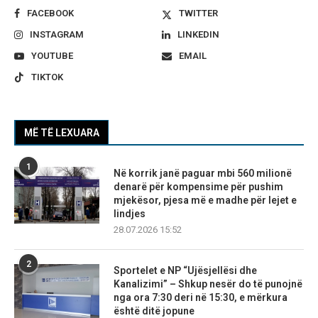
FACEBOOK
TWITTER
INSTAGRAM
LINKEDIN
YOUTUBE
EMAIL
TIKTOK
MË TË LEXUARA
1
Në korrik janë paguar mbi 560 milionë
denarë për kompensime për pushim
mjekësor, pjesa më e madhe për lejet e
lindjes
28.07.2026 15:52
2
Sportelet e NP “Ujësjellësi dhe
Kanalizimi” – Shkup nesër do të punojnë
nga ora 7:30 deri në 15:30, e mërkura
është ditë jopune