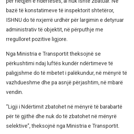
për heqjen e ndërtesës, ai nuk ishte zbatuar. Në
bazë të konstatimeve të inspektorit shtetëror,
ISHNU do të nxjerrë urdhër për largimin e detyruar
administrativ të objektit, në përputhje me
rregulloret pozitive ligjore.
Nga Ministria e Transportit theksojnë se
përkushtimi ndaj luftës kundër ndërtimeve të
paligjshme do të mbetet i palëkundur, në mënyrë të
vazhdueshme dhe pa asnjë përjashtim, në mbarë
vendin.
“Ligji i Ndërtimit zbatohet në mënyrë të barabartë
për të gjithë dhe nuk do të zbatohet në mënyrë
selektive”, theksojnë nga Ministria e Transportit.