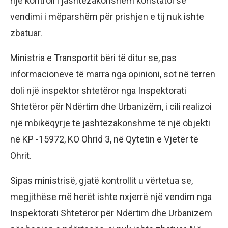
një kontroll i jashtëzakonshëm konstatoi se
vendimi i mëparshëm për prishjen e tij nuk ishte
zbatuar.
Ministria e Transportit bëri të ditur se, pas
informacioneve të marra nga opinioni, sot në terren
doli një inspektor shtetëror nga Inspektorati
Shtetëror për Ndërtim dhe Urbanizëm, i cili realizoi
një mbikëqyrje të jashtëzakonshme të një objekti
në KP -15972, KO Ohrid 3, në Qytetin e Vjetër të
Ohrit.
Sipas ministrisë, gjatë kontrollit u vërtetua se,
megjithëse më herët ishte nxjerrë një vendim nga
Inspektorati Shtetëror për Ndërtim dhe Urbanizëm