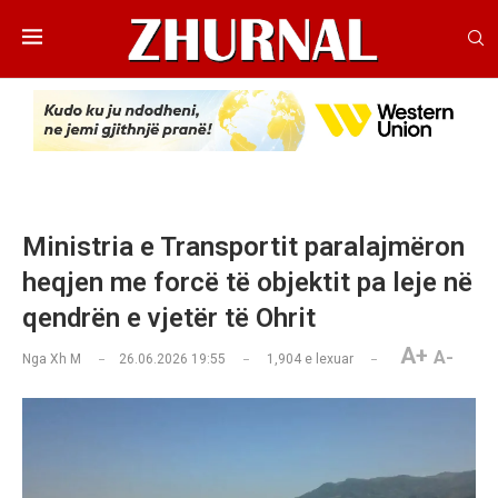
Ministria e Transportit paralajmëron
heqjen me forcë të objektit pa leje në
qendrën e vjetër të Ohrit
A+
A-
Nga
Xh M
26.06.2026 19:55
1,904
e lexuar