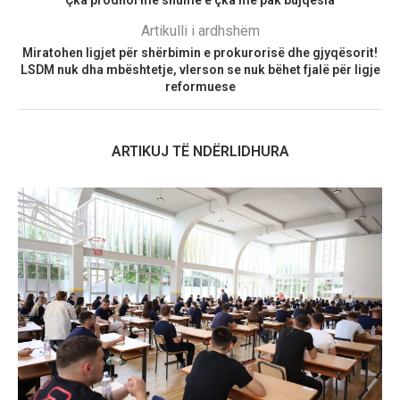
Çka prodhoi më shumë e çka më pak bujqësia
Artikulli i ardhshëm
Miratohen ligjet për shërbimin e prokurorisë dhe gjyqësorit!
LSDM nuk dha mbështetje, vlerson se nuk bëhet fjalë për ligje
reformuese
ARTIKUJ TË NDËRLIDHURA