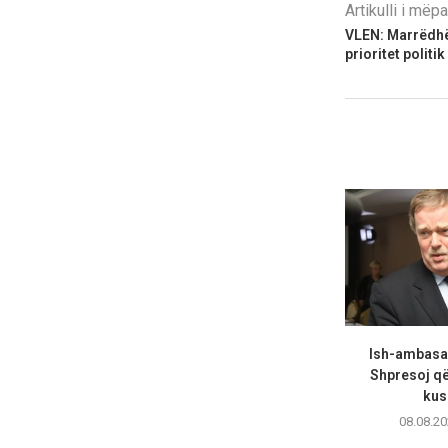
Artikulli i më
VLEN: Marrëdhë
prioritet politik
Ish-ambasa
Shpresoj që 
kush
08.08.20