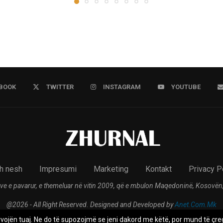
BOOK
TWITTER
INSTAGRAM
YOUTUBE
h nesh
Impresumi
Marketing
Kontakt
Privacy P
ve e pavarur, e themeluar në vitin 2009, që e mbulon Maqedoninë, Kosovën,
@2026 - All Right Reserved. Designed and Developed by
Anet.Com.Mk
rvojën tuaj. Ne do të supozojmë se jeni dakord me këtë, por mund të çreg