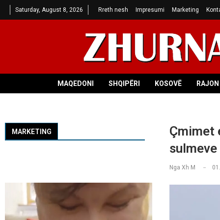
Saturday, August 8, 2026
Rreth nesh
Impresumi
Marketing
Kont
MAQEDONI
SHQIPËRI
KOSOVË
RAJON 
Çmimet e
MARKETING
sulmeve 
Nga
Xh M
01