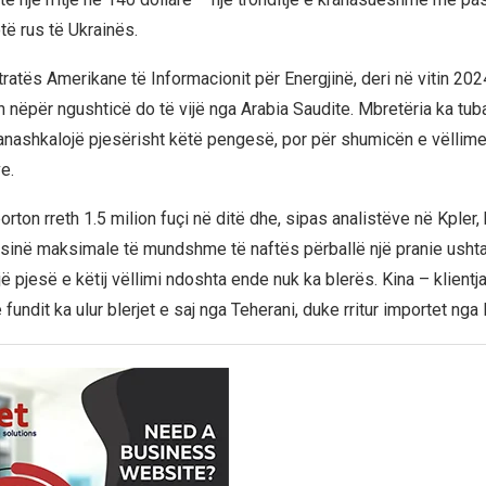
të rus të Ukrainës.
ratës Amerikane të Informacionit për Energjinë, deri në vitin 202
n nëpër ngushticë do të vijë nga Arabia Saudite. Mbretëria ka tub
ë anashkalojë pjesërisht këtë pengesë, por për shumicën e vëllim
e.
orton rreth 1.5 milion fuçi në ditë dhe, sipas analistëve në Kpler,
sinë maksimale të mundshme të naftës përballë një pranie ushtar
 pjesë e këtij vëllimi ndoshta ende nuk ka blerës. Kina – klientj
e fundit ka ulur blerjet e saj nga Teherani, duke rritur importet nga 