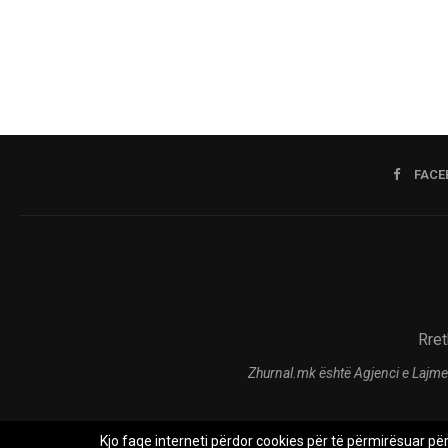
FACE
Rret
Zhurnal.mk është Agjenci e Lajme
Kjo faqe interneti përdor cookies për të përmirësuar pë