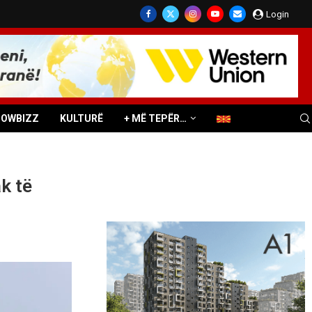
Login
HOWBIZZ
KULTURË
+ MË TEPËR…
k të