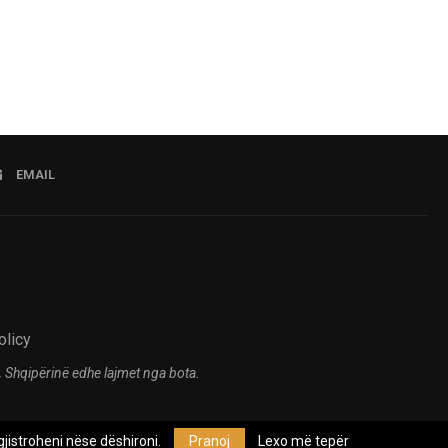
EMAIL
olicy
 Shqipërinë edhe lajmet nga bota.
jistroheni nëse dëshironi.
Pranoj
Lexo më tepër