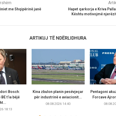
parshëm
Arti
niet me Shqipërinë janë
Hapet qarkorja e Kriva Pall
Kështu motivojmë njerëzi
ARTIKUJ TË NDËRLIDHURA
dori Bosch:
Kina zbulon planin pesëvjeçar
Pentagoni akuz
BE t’ia bëjë
për industrinë e aviacionit...
Forcave Ajror
t...
08.08.2026 14:40
08.08.2
26 18:13