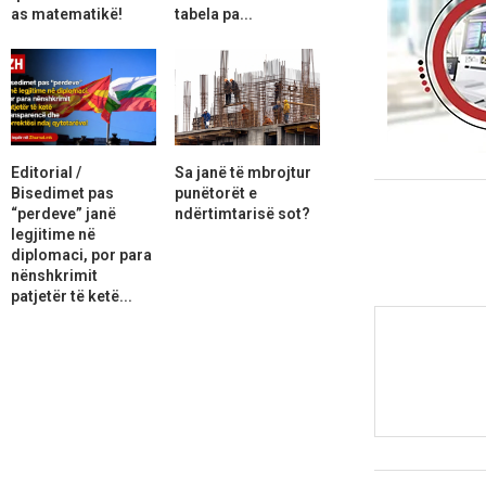
as matematikë!
tabela pa...
Editorial /
Sa janë të mbrojtur
Bisedimet pas
punëtorët e
“perdeve” janë
ndërtimtarisë sot?
legjitime në
diplomaci, por para
nënshkrimit
patjetër të ketë...