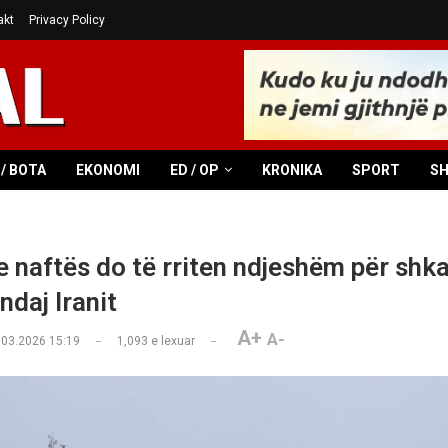
akt
Privacy Policy
/ BOTA
EKONOMI
ED / OP
KRONIKA
SPORT
S
 naftës do të rriten ndjeshëm për shka
ndaj Iranit
A+
A-
.03.2026 15:19
1,093
e lexuar