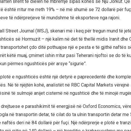
naftën Brent të dielën në mbrëmje sipas kohës së Nju Jorkut. Që n
zë është rritur me rreth 19% – në më shumë se 72 dollarë për fuçi
qeve të ndërprerjeve të mundshme të eksporteve nga rajoni.
all Street Journal (WSJ), skenari më i keq për tregun mund të jet
hticës së Hormuzit – një kalim në det të thellë midis Iranit dhe 
t transportohet çdo ditë pothuajse një e pesta e të gjithë naftës
ët këtë muaj, çmimet ishin rritur pasi Teherani njoftoi se do të k
ikun përmes ngushticës për arsye “sigurie”.
 plotë e ngushticës është një detyrë e paprecedentë dhe komple
tës. Në të njëjtën kohë, analistët në RBC Capital Markets vërejnë 
sinë të sulmojë anijet cisternë në ngushticë dhe të minojë rrugën
 drejtuese e parashikimit të energjisë në Oxford Economics, vër
ogla në transportin detar, të cilat do ta ulnin transportin detar me
naftës deri në 84 dollarë për fuçi. Një ndërprerje e plotë e tranzit
e një rritje në 140 dollarë – një tronditje e krahasueshme me pas