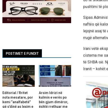
pushtimi të plo
Sipas Administ
naftës që kalo
lejojnë asaj t
rrugë alternativ
Irani vetë eksp
POSTIMET E FUNDIT
cisterna me sa
të SHBA-së. Një
Iranit – kohët 
Editorial / Rritet
Arsim Idrizi në
nota mesatare, por
kulmin e verës po
kemi “analfabetë”
bën gjum dimëror,
që s’dinë as lexim e
është rrethuar me