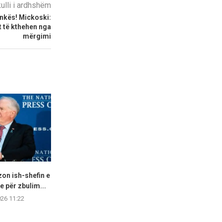
kulli i ardhshëm
ankës! Mickoski:
t të kthehen nga
mërgimi
on ish-shefin e
Goditjet ruse me dronë dhe
Kryeministri p
e për zbulim...
bomba në Ukrainë...
se është “i 
026 11:22
07.08.2026 22:33
07.08.2