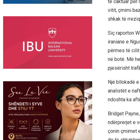
të caktuar për 
vitit, çmimi ba
shkak të rrezi
Siç raporton W
iraniane e Ngus
përmes të cili
në botë. Më her
pjesërisht traf
Një bllokadë e
analistët e naf
ndoshta ka aftë
Bridget Payne,
ndërprerjet e v
çonin çmimet e 
do të shkaktont