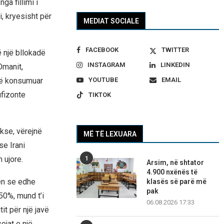
ga fillimi i
, kryesisht për
MEDIAT SOCIALE
FACEBOOK
TWITTER
ë një bllokadë
INSTAGRAM
LINKEDIN
Omanit,
YOUTUBE
EMAIL
 së konsumuar
ufizonte
TIKTOK
kse, vërejnë
MË TË LEXUARA
se Irani
 ujore.
1
Arsim, në shtator
4.900 nxënës të
en se edhe
klasës së parë më
pak
 50%, mund t’i
06.08.2026 17:33
it për një javë
ojat e një