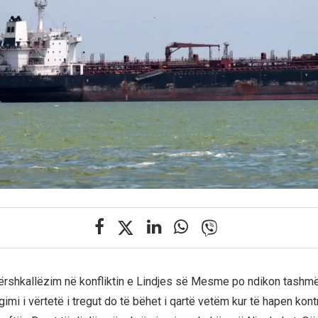
përshkallëzim në konfliktin e Lindjes së Mesme po ndikon tashm
gimi i vërtetë i tregut do të bëhet i qartë vetëm kur të hapen kont