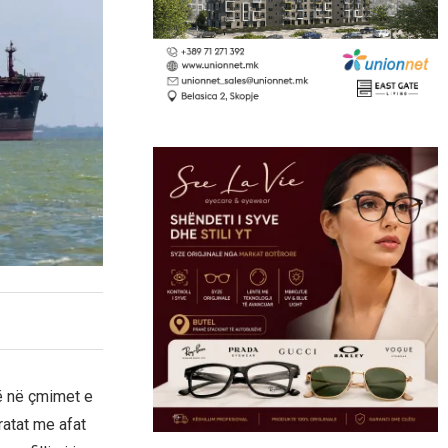
ë në çmimet e
ratat me afat