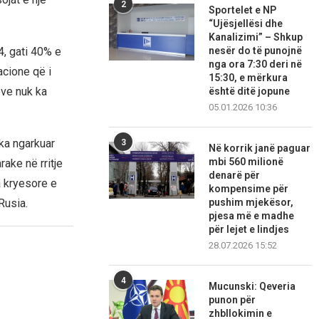
2
Sportelet e NP
“Ujësjellësi dhe
Kanalizimi” – Shkup
nesër do të punojnë
4, gati 40% e
nga ora 7:30 deri në
acione që i
15:30, e mërkura
eve nuk ka
është ditë jopune
05.01.2026 10:36
 ka ngarkuar
3
Në korrik janë paguar
mbi 560 milionë
ake në rritje
denarë për
a kryesore e
kompensime për
pushim mjekësor,
Rusia.
pjesa më e madhe
për lejet e lindjes
28.07.2026 15:52
4
Mucunski: Qeveria
punon për
zhbllokimin e