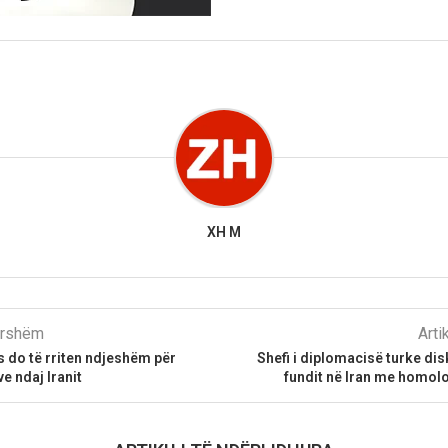
XH M
parshëm
Arti
 do të rriten ndjeshëm për
Shefi i diplomacisë turke dis
e ndaj Iranit
fundit në Iran me homolog