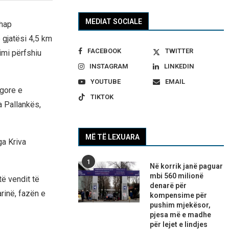
MEDIAT SOCIALE
 hap
 gjatësi 4,5 km
FACEBOOK
TWITTER
imi përfshiu
INSTAGRAM
LINKEDIN
YOUTUBE
EMAIL
ugore e
TIKTOK
a Pallankës,
MË TË LEXUARA
a Kriva
1
Në korrik janë paguar
mbi 560 milionë
ë vendit të
denarë për
rinë, fazën e
kompensime për
pushim mjekësor,
pjesa më e madhe
për lejet e lindjes