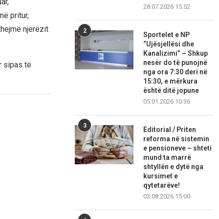
ar,
28.07.2026 15:52
ë pritur,
thejmë njerëzit
2
Sportelet e NP
“Ujësjellësi dhe
Kanalizimi” – Shkup
nesër do të punojnë
r sipas të
nga ora 7:30 deri në
15:30, e mërkura
është ditë jopune
05.01.2026 10:36
3
Editorial / Priten
reforma në sistemin
e pensioneve – shteti
mund ta marrë
shtyllën e dytë nga
kursimet e
qytetarëve!
03.08.2026 15:00