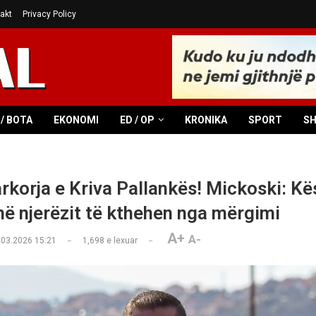
akt
Privacy Policy
/ BOTA
EKONOMI
ED / OP
KRONIKA
SPORT
S
rkorja e Kriva Pallankës! Mickoski: Kë
ë njerëzit të kthehen nga mërgimi
A+
A-
.03.2026 15:21
1,698
e lexuar