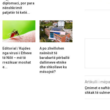
diplomaci, por para
nënshkrimit
patjetër të ketë...
Editorial / Kujdes
A po zhvillohen
nga virusi i Etheve
nxënësit të
të Nilit – më të
barabartë përballë
rrezikuar moshat
dallimeve etnike
e...
dhe shkollave ku
mësojnë?
Artikulli i më
Çmimet e naftës
shkak të sulmev