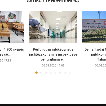
ARTIKUJ TË NDËRLIDHURA
or 4.900 nxënës
Përfunduan mbikëqyrjet e
Demant ndaj 
ës së...
jashtëzakonshme inspektuese
publikon
për trajtimin e...
Taban
26 17:33
06.08.2026 17:02
06.08.2