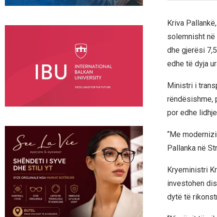
Kriva Pallankë,
solemnisht në 
dhe gjerësi 7,5
edhe të dyja ur
Ministri i tran
rëndësishme, p
por edhe lidhje
“Me modernizim
Pallanka në Stra
Kryeministri K
investohen dis
dytë të rikonst