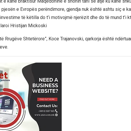
lat e kanë braktisur Maqedoninë e shohin tani se atje ku kanë shku
 pjesën e Evropës perëndimore, gjendja nuk është ashtu siç e kan
vestime të këtilla do t’i motivojmë njerëzit dhe do të mund t’i k
laroi Hristijan Mickoski
 të Rrugëve Shtetërore”, Koce Trajanovski, qarkorja është ndërtua
deve.