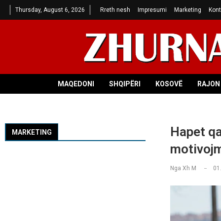
Thursday, August 6, 2026
Rreth nesh
Impresumi
Marketing
Kont
MAQEDONI
SHQIPËRI
KOSOVË
RAJON 
Hapet qa
MARKETING
motivojm
Nga
Xh M
01