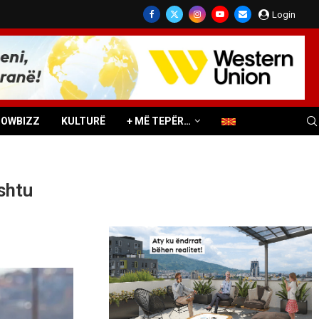
Login
HOWBIZZ
KULTURË
+ MË TEPËR…
shtu