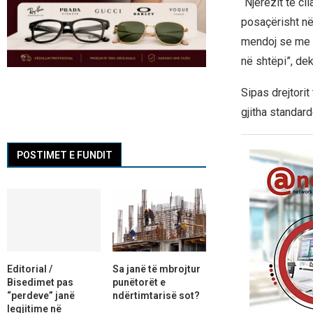
“Njerëzit të ci
posaçërisht në
mendoj se me in
në shtëpi”, dek
Sipas drejtorit
gjitha standar
POSTIMET E FUNDIT
Editorial /
Sa janë të mbrojtur
Bisedimet pas
punëtorët e
“perdeve” janë
ndërtimtarisë sot?
legjitime në