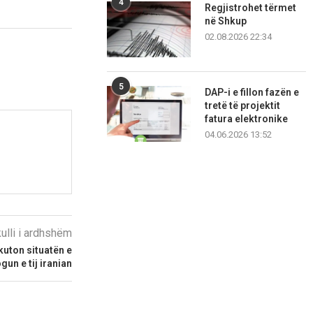
4
Regjistrohet tërmet
në Shkup
02.08.2026 22:34
5
DAP-i e fillon fazën e
tretë të projektit
fatura elektronike
04.06.2026 13:52
kulli i ardhshëm
kuton situatën e
un e tij iranian