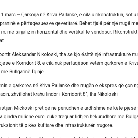
 1 mars – Qarkorja në Kriva Pallankë, e cila u rikonstruktua, sot u
praninë e përfaqësuesve qeveritarë. Bëhet fjalë për një rrugë me
 m, me sinjalizim horizontal dhe vertikal të vendosur. Rikonstrukt
at.
sportit Aleksandar Nikoloski, tha se kjo është një infrastrukturë rr
jesë e Korridorit 8, e cila nuk përfaqëson vetëm qarkoren e Kriv
 me Bullgarinë fqinje.
in e qarkores në Kriva Pallankë dhe rrugën e ekspres që çon ng
cin, zhvillohet krahu lindor i Korridorit 8”, tha Nikoloski.
ristijan Mickoski pret që në periudhën e ardhshme në këtë pjesë t
a qindra milionë euro, duke treguar lidhjen hekurudhore me Bullga
ruksionit të pikës kufitare dhe infrastrukturën rrugore.