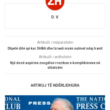
D. V.
Artikulli i mëparshëm
Dhjetë ditë që kur SHBA dhe Izraeli nisën sulmet ndaj Iranit
Artikulli i ardhshëm
Një dozë aspirine zvogëlon rrezikun e komplikimeve në
shtatzëni
ARTIKUJ TË NDËRLIDHURA