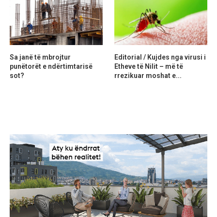
Sa janë të mbrojtur
Editorial / Kujdes nga virusi i
punëtorët e ndërtimtarisë
Etheve të Nilit – më të
sot?
rrezikuar moshat e...