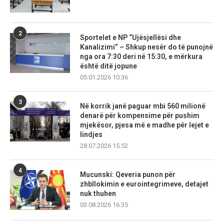
2
Sportelet e NP “Ujësjellësi dhe
Kanalizimi” – Shkup nesër do të punojnë
nga ora 7:30 deri në 15:30, e mërkura
është ditë jopune
05.01.2026 10:36
3
Në korrik janë paguar mbi 560 milionë
denarë për kompensime për pushim
mjekësor, pjesa më e madhe për lejet e
lindjes
28.07.2026 15:52
4
Mucunski: Qeveria punon për
zhbllokimin e eurointegrimeve, detajet
nuk thuhen
03.08.2026 16:35