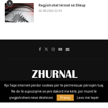
5
Regjistrohet tërmet në Shkup
02.08.2026 22:34
Kjo faqe interneti përdor cookies për të përmirësuar përvojën tuaj.
Rreth nesh
Impresumi
Marketing
Kontakt
Ne do të supozojmë se jeni dakord me këtë, por mund të
Privacy Policy
çregjistroheni nëse dëshironi.
Pranoj
Lexo më tepër
Zhurnal.mk është Agjenci e Lajmeve e pavarur, e themeluar në vitin
2009, që e mbulon Maqedoninë, Kosovën, Shqipërinë edhe lajmet