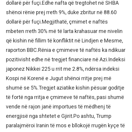
dollarë për fuçi.Edhe nafta që tregtohet në SHBA
shënoi rënie prej rreth 9%, duke zbritur në 88.60
dollarë për fuçi.Megjithatë, çmimet e naftës
mbeten rreth 30% më të larta krahasuar me nivelin
që kishin në fillim të konfliktit në Lindjen e Mesme,
raporton BBC.Rënia e çmimeve të naftës ka ndikuar
pozitivisht edhe në tregjet financiare në Azi.Indeksi
japonez Nikkei 225 u rrit me 2.8%, ndërsa indeksi
Kospi në Korenë e Jugut shënoi rritje prej më
shumë se 5%.Tregjet aziatike kishin pësuar goditje
të fortë nga rritja e çmimeve të naftës, pasi shumë
vende në rajon janë importues të mëdhenj të
energjisë nga shtetet e Gjirit.Po ashtu, Trump
paralajmëroi Iranin të mos e bllokojë rrugën kyçe të