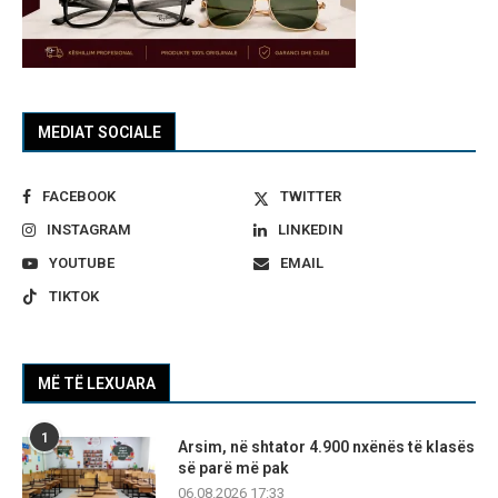
MEDIAT SOCIALE
FACEBOOK
TWITTER
INSTAGRAM
LINKEDIN
YOUTUBE
EMAIL
TIKTOK
MË TË LEXUARA
1
Arsim, në shtator 4.900 nxënës të klasës
së parë më pak
06.08.2026 17:33