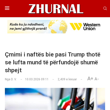
Çmimi i naftës bie pasi Trump thotë
se lufta mund të përfundojë shumë
shpejt
A+
A-
Nga
D. V.
10.03.2026 09:11
2,439
e lexuar