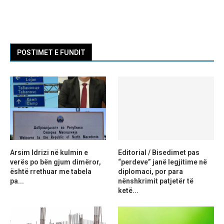
POSTIMET E FUNDIT
Arsim Idrizi në kulmin e
Editorial / Bisedimet pas
verës po bën gjum dimëror,
“perdeve” janë legjitime në
është rrethuar me tabela
diplomaci, por para
pa...
nënshkrimit patjetër të
ketë...