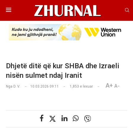
Dhjetë ditë që kur SHBA dhe Izraeli
nisën sulmet ndaj Iranit
A+
A-
Nga
D. V.
10.03.2026 09:11
1,853
e lexuar