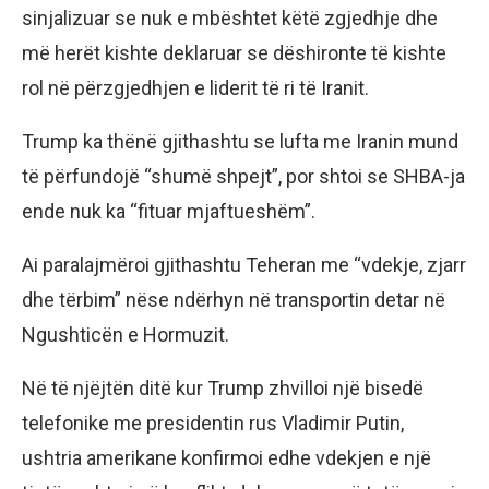
sinjalizuar se nuk e mbështet këtë zgjedhje dhe
më herët kishte deklaruar se dëshironte të kishte
rol në përzgjedhjen e liderit të ri të Iranit.
Trump ka thënë gjithashtu se lufta me Iranin mund
të përfundojë “shumë shpejt”, por shtoi se SHBA-ja
ende nuk ka “fituar mjaftueshëm”.
Ai paralajmëroi gjithashtu Teheran me “vdekje, zjarr
dhe tërbim” nëse ndërhyn në transportin detar në
Ngushticën e Hormuzit.
Në të njëjtën ditë kur Trump zhvilloi një bisedë
telefonike me presidentin rus Vladimir Putin,
ushtria amerikane konfirmoi edhe vdekjen e një