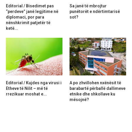
Editorial / Bisedimet pas
Sa janë të mbrojtur
“perdeve” janë legjitime në
punëtorët e ndërtimtarisë
diplomaci, por para
sot?
nënshkrimit patjetër të
ketë...
Editorial / Kujdes nga virusi i
A po zhvillohen nxënësit të
Etheve të Nilit – më të
barabartë përballë dallimeve
rrezikuar moshat e...
etnike dhe shkollave ku
mësojnë?