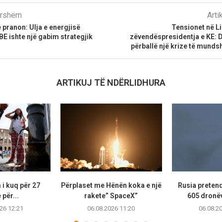
parshëm
Arti
 pranon: Ulja e energjisë
Tensionet në L
E ishte një gabim strategjik
zëvendëspresidentja e KE:
përballë një krize të mund
ARTIKUJ TË NDËRLIDHURA
 i kuq për 27
Përplaset me Hënën koka e një
Rusia preten
 për...
rakete” SpaceX”
605 dronë
26 12:21
06.08.2026 11:20
06.08.2