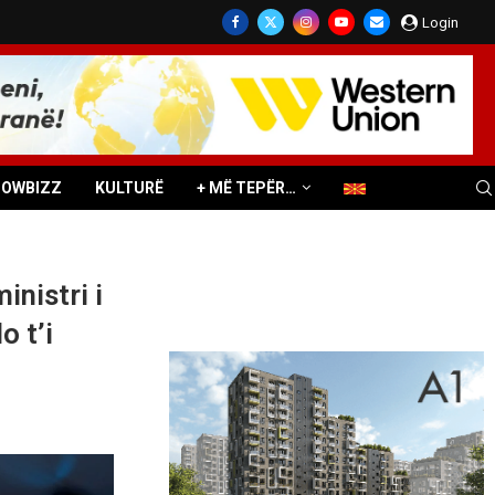
Login
HOWBIZZ
KULTURË
+ MË TEPËR…
nistri i
 t’i