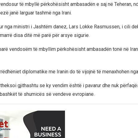
vendosur të mbyllë përkohësisht ambasadën e saj në Teheran, n
ezë janë larguar tashmë nga Irani.
tur nga ministri i Jashtëm danez, Lars Lokke Rasmussen, i cili de
marrë disa ditë më parë për arsye sigurie.
parë vendosëm të mbyllim përkohësisht ambasadën tonë në Iran”
rrëdhëniet diplomatike me Iranin do të vijojnë të menaxhohen ng
 theksoi gjithashtu se ky vendim është i pavarur dhe nuk përfaqë
rbashkët të shumicës së vendeve evropiane.