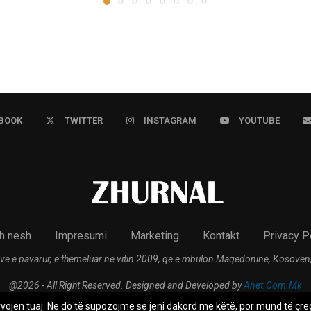
BOOK
TWITTER
INSTAGRAM
YOUTUBE
h nesh
Impresumi
Marketing
Kontakt
Privacy P
ve e pavarur, e themeluar në vitin 2009, që e mbulon Maqedoninë, Kosovën,
@2026 - All Right Reserved. Designed and Developed by
Anet.Com.Mk
rvojën tuaj. Ne do të supozojmë se jeni dakord me këtë, por mund të çreg