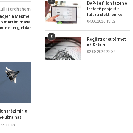
4
DAP-i e fillon fazën e
kulli i ardhshëm
tretë të projektit
fatura elektronike
indjen e Mesme,
04.06.2026 13:52
 Do marrim masa
shme energjetike
5
Regjistrohet tërmet
në Shkup
02.08.2026 22:34
don rrëzimin e
Senati miraton Eric Wendt në
Dobrindt: Inci
ve ukrainas
postin e ambasadorit...
aeroport sk
026 11:18
06.08.2026 11:17
06.08.2