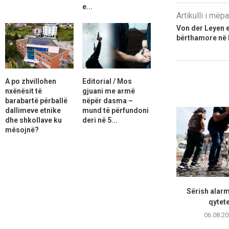
e...
Artikulli i më
Von der Leyen e
bërthamore në B
A po zhvillohen
Editorial / Mos
nxënësit të
gjuani me armë
barabartë përballë
nëpër dasma –
dallimeve etnike
mund të përfundoni
dhe shkollave ku
deri në 5...
mësojnë?
Sërish alarm
qytete
06.08.20