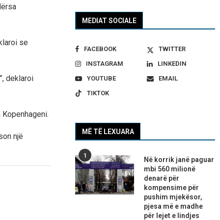
dërsa
MEDIAT SOCIALE
klaroi se
FACEBOOK
TWITTER
INSTAGRAM
LINKEDIN
, deklaroi
YOUTUBE
EMAIL
TIKTOK
a Kopenhageni.
MË TË LEXUARA
son një
1
Në korrik janë paguar
mbi 560 milionë
denarë për
kompensime për
pushim mjekësor,
pjesa më e madhe
për lejet e lindjes