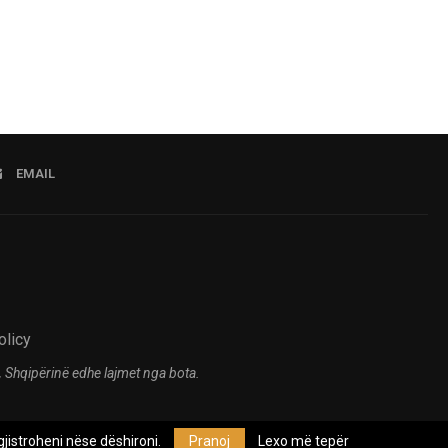
EMAIL
olicy
 Shqipërinë edhe lajmet nga bota.
jistroheni nëse dëshironi.
Pranoj
Lexo më tepër