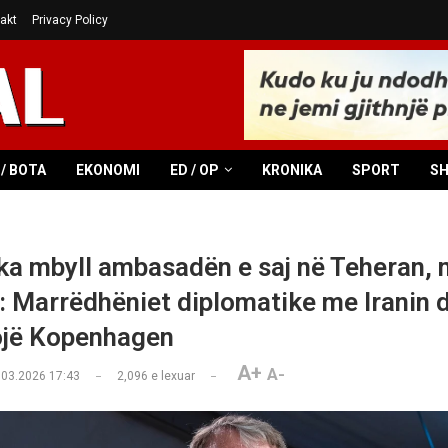
akt
Privacy Policy
/ BOTA
EKONOMI
ED / OP
KRONIKA
SPORT
S
a mbyll ambasadën e saj në Teheran, mi
 Marrëdhëniet diplomatike me Iranin do
jë Kopenhagen
A+
A-
.03.2026 17:43
2,096
e lexuar