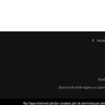
FACE
Rret
Zhurnal.mk është Agjenci e Lajme
Kjo faqe interneti përdor cookies për të përmirësuar pë