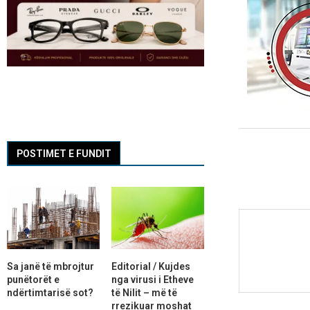
POSTIMET E FUNDIT
Sa janë të mbrojtur
Editorial / Kujdes
punëtorët e
nga virusi i Etheve
ndërtimtarisë sot?
të Nilit – më të
rrezikuar moshat