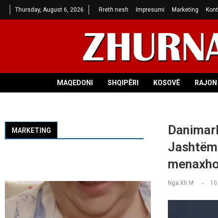
Thursday, August 6, 2026
Rreth nesh
Impresumi
Marketing
Kont
MAQEDONI
SHQIPËRI
KOSOVË
RAJON 
Danimark
MARKETING
Jashtëm:
menaxho
Nga
Xh M
10