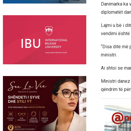
Danimarka ka 
diplomatët dan
Lajmi u bë i di
vendimi është 
“Disa ditë më 
ministri.
Ai shtoi se ma
Ministri danez
qëndrim të pë