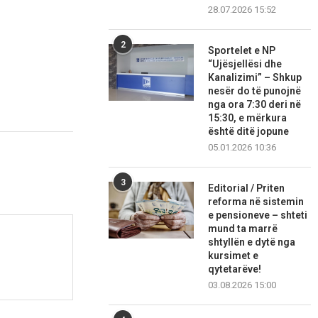
28.07.2026 15:52
2
Sportelet e NP
“Ujësjellësi dhe
Kanalizimi” – Shkup
nesër do të punojnë
nga ora 7:30 deri në
15:30, e mërkura
është ditë jopune
05.01.2026 10:36
3
Editorial / Priten
reforma në sistemin
e pensioneve – shteti
mund ta marrë
shtyllën e dytë nga
kursimet e
qytetarëve!
03.08.2026 15:00