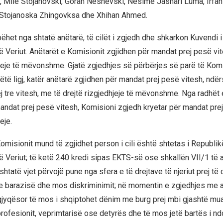
, Mile Stojanovski, Goran Neshevski, Nesime Jashari Luma, Irfan 
a Stojanoska Zhingovksa dhe Xhihan Ahmed.
ëhet nga shtatë anëtarë, të cilët i zgjedh dhe shkarkon Kuvendi 
Veriut. Anëtarët e Komisionit zgjidhen për mandat prej pesë vit
hjeje të mëvonshme. Gjatë zgjedhjes së përbërjes së parë të Komi
të ligj, katër anëtarë zgjidhen për mandat prej pesë vitesh, ndër
j tre vitesh, me të drejtë rizgjedhjeje të mëvonshme. Nga radhët 
ndat prej pesë vitesh, Komisioni zgjedh kryetar për mandat prej n
eje.
Komisionit mund të zgjidhet person i cili është shtetas i Republi
Veriut; të ketë 240 kredi sipas EKTS-së ose shkallën VII/1 të a
tatë vjet përvojë pune nga sfera e të drejtave të njeriut prej të
 e barazisë dhe mos diskriminimit; në momentin e zgjedhjes me 
jyqësor të mos i shqiptohet dënim me burg prej mbi gjashtë mu
profesionit, veprimtarisë ose detyrës dhe të mos jetë bartës i nd