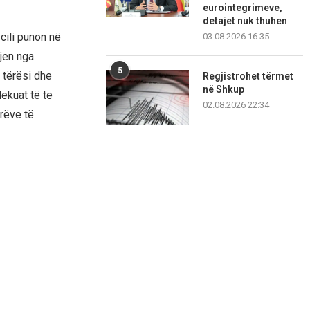
eurointegrimeve,
detajet nuk thuhen
cili punon në
03.08.2026 16:35
jen nga
5
 tërësi dhe
Regjistrohet tërmet
në Shkup
ekuat të të
02.08.2026 22:34
arëve të