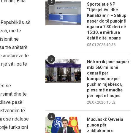
Limani, Elita
2
Sportelet e NP
“Ujësjellësi dhe
Kanalizimi” – Shkup
nesër do të punojnë
i Republikës së
nga ora 7:30 deri në
esh, me të
15:30, e mërkura
është ditë jopune
sionit në
05.01.2026 10:36
sa tre anëtarë
e anëtarëve të
3
Në korrik janë paguar
jë viti, pa të
mbi 560 milionë
denarë për
kompensime për
pushim mjekësor,
kës së
pjesa më e madhe
rsimit dhe të
për lejet e lindjes
 cilave pesë
28.07.2026 15:52
aktvendim të
4
aj ose ndalesë
Mucunski: Qeveria
punon për
onjë funksioni
zhbllokimin e