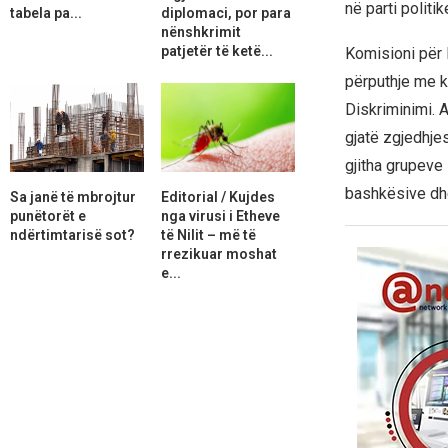
në parti politik
tabela pa...
diplomaci, por para
nënshkrimit
patjetër të ketë...
Komisioni për 
përputhje me k
Diskriminimi. 
gjatë zgjedhje
gjitha grupeve
bashkësive dhe
Sa janë të mbrojtur
Editorial / Kujdes
punëtorët e
nga virusi i Etheve
ndërtimtarisë sot?
të Nilit – më të
rrezikuar moshat
e...