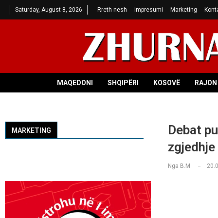
Saturday, August 8, 2026
Rreth nesh
Impresumi
Marketing
Kont
MAQEDONI
SHQIPËRI
KOSOVË
RAJON 
Debat pu
MARKETING
zgjedhje
Nga
B.M
20.