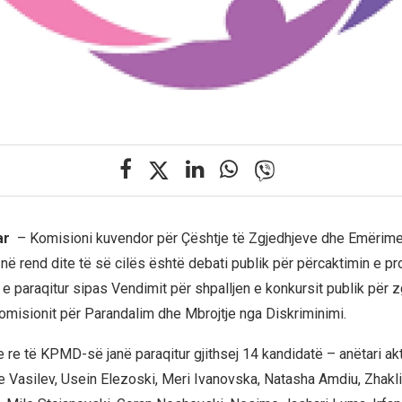
nar
– Komisioni kuvendor për Çështje të Zgjedhjeve dhe Emërime
në rend dite të së cilës është debati publik për përcaktimin e p
e paraqitur sipas Vendimit për shpalljen e konkursit publik për z
omisionit për Parandalim dhe Mbrojtje nga Diskriminimi.
e re të KPMD-së janë paraqitur gjithsej 14 kandidatë – anëtari ak
re Vasilev, Usein Elezoski, Meri Ivanovska, Natasha Amdiu, Zhak