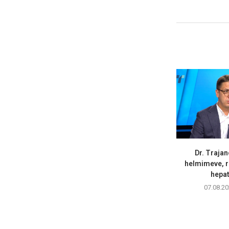
Dr. Trajan
helmimeve, r
hepati
07.08.20