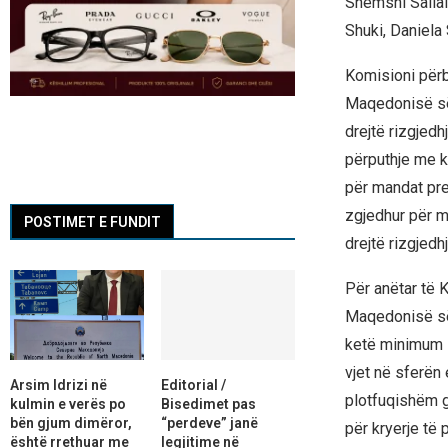
Shemshi Sallai
Shuki, Daniel
Komisioni përb
Maqedonisë së 
drejtë rizgjed
përputhje me kë
për mandat pre
zgjedhur për ma
POSTIMET E FUNDIT
drejtë rizgjedhj
Për anëtar të 
Maqedonisë së 
ketë minimum sh
vjet në sferën
Arsim Idrizi në
Editorial /
plotfuqishëm g
kulmin e verës po
Bisedimet pas
bën gjum dimëror,
“perdeve” janë
për kryerje të 
është rrethuar me
legjitime në