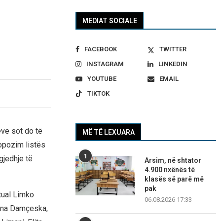
MEDIAT SOCIALE
FACEBOOK
TWITTER
INSTAGRAM
LINKEDIN
YOUTUBE
EMAIL
TIKTOK
ve sot do të
MË TË LEXUARA
ropozim listës
1
gjedhje të
Arsim, në shtator
4.900 nxënës të
klasës së parë më
pak
tual Limko
06.08.2026 17:33
lina Damçeska,