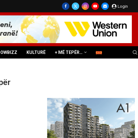
Login
HOWBIZZ
KULTURË
+ MË TEPËR…
për