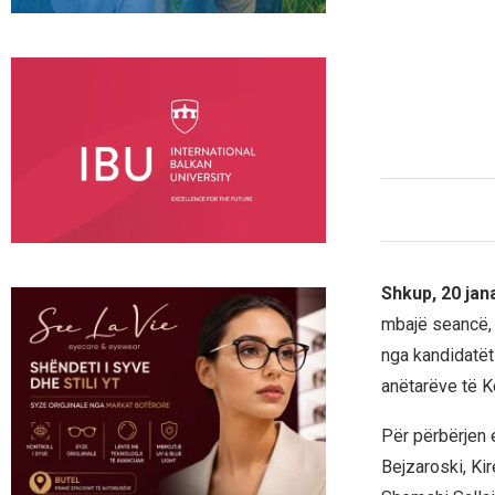
Shkup, 20 ja
mbajë seancë, 
nga kandidatët 
anëtarëve të K
Për përbërjen 
Bejzaroski, Ki