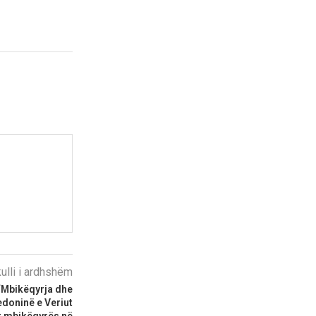
kulli i ardhshëm
“Mbikëqyrja dhe
edoninë e Veriut
it mbikëqyrës në