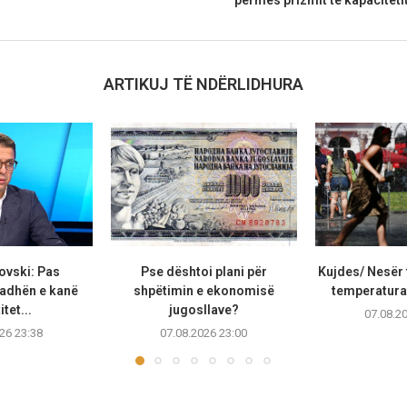
ARTIKUJ TË NDËRLIDHURA
ovski: Pas
Pse dështoi plani për
Kujdes/ Nesër 
adhën e kanë
shpëtimin e ekonomisë
temperaturat
tet...
jugosllave?
07.08.2
26 23:38
07.08.2026 23:00