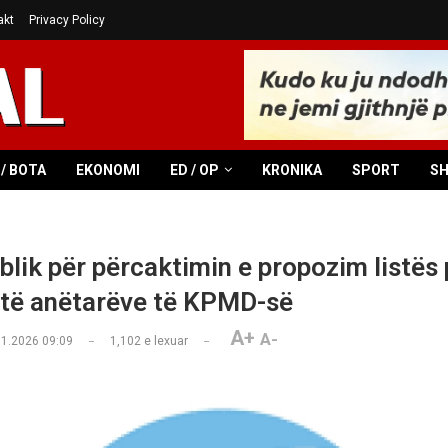
akt
Privacy Policy
/ BOTA
EKONOMI
ED / OP
KRONIKA
SPORT
S
blik për përcaktimin e propozim listës 
 të anëtarëve të KPMD-së
A+
A-
01.2026 09:09
1,102
e lexuar