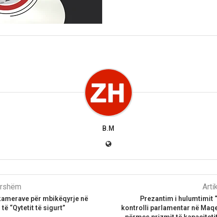
B.M
parshëm
Arti
i kamerave për mbikëqyrje në
Prezantim i hulumtimit 
 të “Qytetit të sigurt”
kontrolli parlamentar në Maq
përmes prizmit të kapacitet