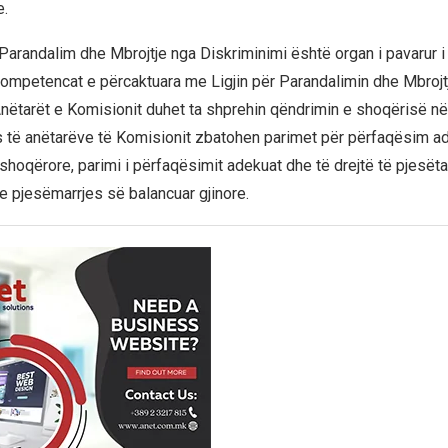
e.
Parandalim dhe Mbrojtje nga Diskriminimi është organ i pavarur i 
ompetencat e përcaktuara me Ligjin për Parandalimin dhe Mbrojt
Anëtarët e Komisionit duhet ta shprehin qëndrimin e shoqërisë në
s të anëtarëve të Komisionit zbatohen parimet për përfaqësim ad
 shoqërore, parimi i përfaqësimit adekuat dhe të drejtë të pjesët
 pjesëmarrjes së balancuar gjinore.