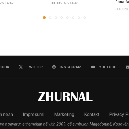
“analfa
26 14:47
08.08.2026 14:46
08.08.2
BOOK
TWITTER
INSTAGRAM
YOUTUBE
h nesh
Impresumi
Marketing
Kontakt
Privacy P
ve e pavarur, e themeluar në vitin 2009, që e mbulon Maqedoninë, Kosovën,