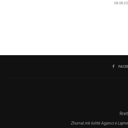
08.08.20
FACE
Rret
Zhurnal.mk është Agjenci e Lajme