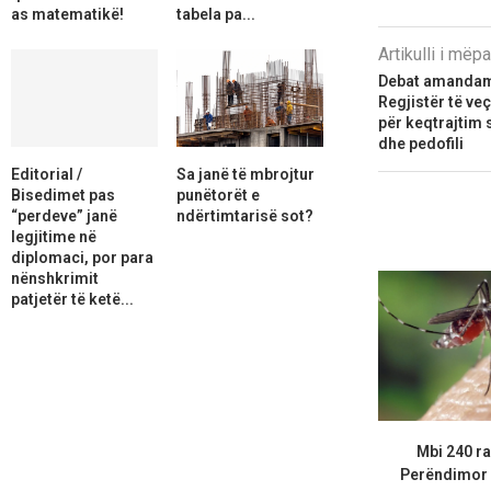
as matematikë!
tabela pa...
Artikulli i më
Debat amandame
Regjistër të ve
për keqtrajtim 
dhe pedofili
Editorial /
Sa janë të mbrojtur
Bisedimet pas
punëtorët e
“perdeve” janë
ndërtimtarisë sot?
legjitime në
diplomaci, por para
nënshkrimit
patjetër të ketë...
Mbi 240 ras
Perëndimor n