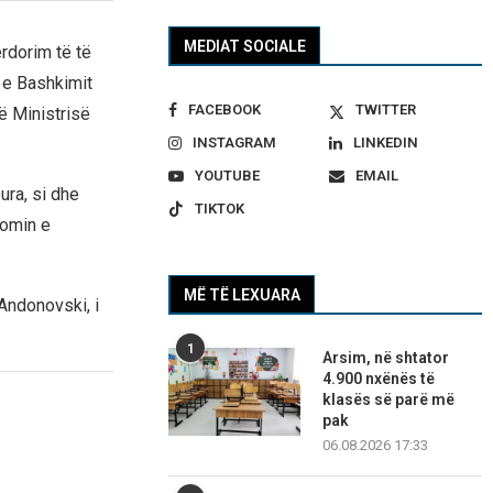
MEDIAT SOCIALE
ërdorim të të
n e Bashkimit
FACEBOOK
TWITTER
ë Ministrisë
INSTAGRAM
LINKEDIN
YOUTUBE
EMAIL
ura, si dhe
TIKTOK
komin e
MË TË LEXUARA
 Andonovski, i
1
Arsim, në shtator
4.900 nxënës të
klasës së parë më
pak
06.08.2026 17:33