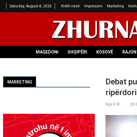
Saturday, August 8, 2026
Rreth nesh
Impresumi
Marketing
Kont
MAQEDONI
SHQIPËRI
KOSOVË
RAJON 
Debat pub
MARKETING
ripërdor
Nga
B.M
28.