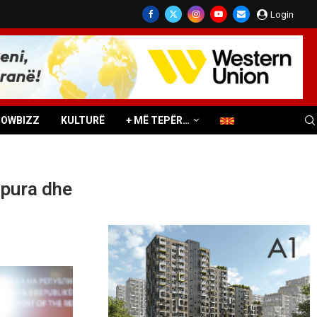
Login
HOWBIZZ
KULTURË
+ MË TEPËR…
apura dhe