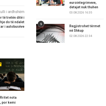
eurointegrimeve,
detajet nuk thuhen
kulli i ardhshëm
03.08.2026 16:35
të tretën ditë i
hje do të ndalet
5
Regjistrohet tërmet
ar i autobusëve
në Shkup
02.08.2026 22:34
 Rritet nota
“Derisa të rritet çmimi i
Ajvari po bëhe
, por kemi
blerjes, nuk dorëzohemi”:...
Një kil