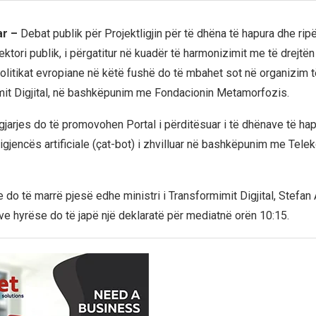
ar –
Debat publik për Projektligjin për të dhëna të hapura dhe rip
ktori publik, i përgatitur në kuadër të harmonizimit me të drejtë
olitikat evropiane në këtë fushë do të mbahet sot në organizim t
it Digjital, në bashkëpunim me Fondacionin Metamorfozis.
gjarjes do të promovohen Portal i përditësuar i të dhënave të hap
eligjencës artificiale (çat-bot) i zhvilluar në bashkëpunim me Tele
 do të marrë pjesë edhe ministri i Transformimit Digjital, Stefan
eve hyrëse do të japë një deklaratë për mediatnë orën 10:15.