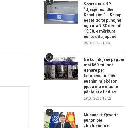
2
Sportelet e NP
“Ujësjellësi dhe
Kanalizimi” – Shkup
nesër do të punojnë
nga ora 7:30 deri në
15:30, e mërkura
është ditë jopune
05.01.2026 10:36
3
Në korrik janë paguar
mbi 560 milionë
denarë për
kompensime për
pushim mjekësor,
pjesa më e madhe
për lejet e lindjes
28.07.2026 15:52
4
Mucunski: Qeveria
punon për
zhbllokimin e