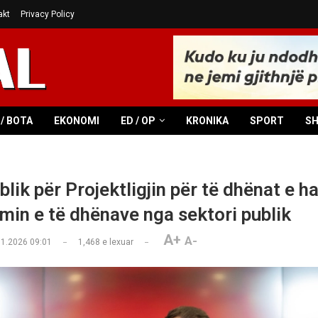
akt
Privacy Policy
/ BOTA
EKONOMI
ED / OP
KRONIKA
SPORT
S
lik për Projektligjin për të dhënat e h
imin e të dhënave nga sektori publik
A+
A-
01.2026 09:01
1,468
e lexuar