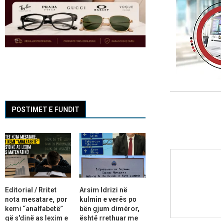
POSTIMET E FUNDIT
Editorial / Rritet
Arsim Idrizi në
nota mesatare, por
kulmin e verës po
kemi “analfabetë”
bën gjum dimëror,
që s’dinë as lexim e
është rrethuar me