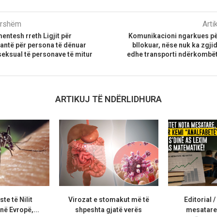
parshëm
Arti
ntesh rreth Ligjit për
Komunikacioni ngarkues për 
çantë për persona të dënuar
bllokuar, nëse nuk ka zgjid
seksual të personave të mitur
edhe transporti ndërkombët
ARTIKUJ TË NDËRLIDHURA
te të Nilit
Virozat e stomakut më të
Editorial /
ë Evropë,...
shpeshta gjatë verës
mesatare