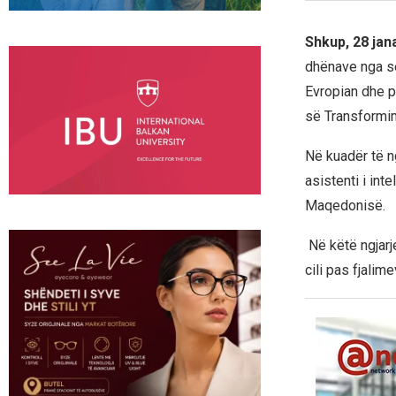
Shkup, 28 jan
dhënave nga se
Evropian dhe p
së Transformim
Në kuadër të n
asistenti i int
Maqedonisë.
Në këtë ngjarje
cili pas fjalim