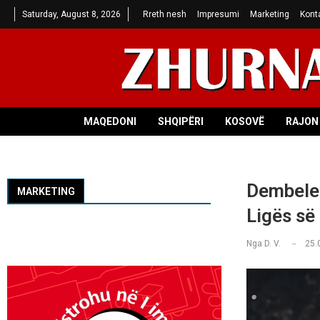
Saturday, August 8, 2026
Rreth nesh
Impresumi
Marketing
Kont
MAQEDONI
SHQIPËRI
KOSOVË
RAJON 
Dembele k
MARKETING
Ligës së
Nga
D. V.
25.