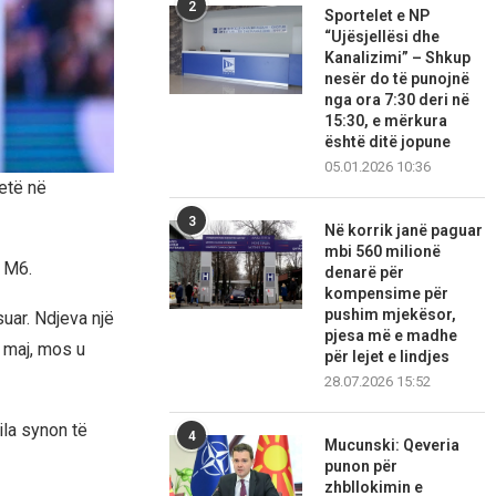
2
Sportelet e NP
“Ujësjellësi dhe
Kanalizimi” – Shkup
nesër do të punojnë
nga ora 7:30 deri në
15:30, e mërkura
është ditë jopune
05.01.2026 10:36
etë në
3
Në korrik janë paguar
mbi 560 milionë
r M6.
denarë për
kompensime për
pushim mjekësor,
uar. Ndjeva një
pjesa më e madhe
 maj, mos u
për lejet e lindjes
28.07.2026 15:52
ila synon të
4
Mucunski: Qeveria
punon për
zhbllokimin e