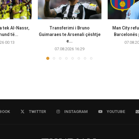
a tek Al-Nassr,
Transferimi i Bruno
Man City ref
und të...
Guimaraes te Arsenali çështje
Barcelonës p
e...
26 00:13
07.08.2
07.08.2026 16:29
BOOK
TWITTER
INSTAGRAM
YOUTUBE