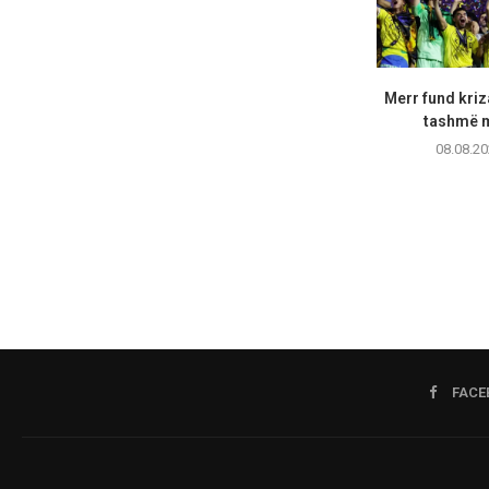
Merr fund kriz
tashmë m
08.08.20
FACE