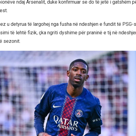
onëve ndaj Arsenalit, duke konfirmuar se do të jetë i gatshëm p
est.
ez u detyrua të largohej nga fusha në ndeshjen e fundit të PSG-s
imi të lehtë fizik, çka ngriti dyshime për praninë e tij në ndeshj
ë sezonit.