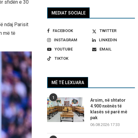
ër sfidën e 30
MEDIAT SOCIALE
ë ndaj Parisit
FACEBOOK
TWITTER
en më të
INSTAGRAM
LINKEDIN
YOUTUBE
EMAIL
TIKTOK
MË TË LEXUARA
1
Arsim, në shtator
4.900 nxënës të
klasës së parë më
pak
06.08.2026 17:33