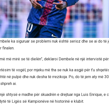
mbele ka siguruar se problemi nuk është serioz dhe se ai do të j
 finalen.
më më mirë se të dielën”, deklaroi Dembele në një intervistë pë
etësim të vogël, por mjeku më tha se nuk ka asgjë për t’u shqetës
ehtë në pulpë dhe nuk desha të rrezikoja. Po, do të jem aty më 30
shpreh ai.
 një shtysë e madhe për skuadrën e drejtuar nga Luis Enrique, e c
 e dytë të Ligës së Kampionëve në historinë e klubit.