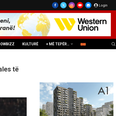
Login
HOWBIZZ
KULTURË
+ MË TEPËR…
ales të