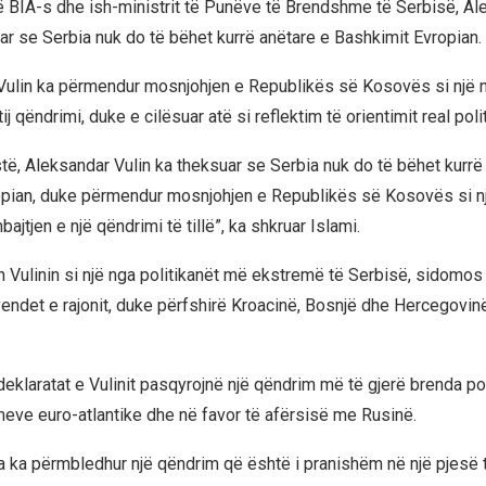
të BIA-s dhe ish-ministrit të Punëve të Brendshme të Serbisë, Ale
ruar se Serbia nuk do të bëhet kurrë anëtare e Bashkimit Evropian.
 Vulin ka përmendur mosnjohjen e Republikës së Kosovës si një 
ij qëndrimi, duke e cilësuar atë si reflektim të orientimit real poli
stë, Aleksandar Vulin ka theksuar se Serbia nuk do të bëhet kurrë
pian, duke përmendur mosnjohjen e Republikës së Kosovës si nj
ajtjen e një qëndrimi të tillë”, ka shkruar Islami.
n Vulinin si një nga politikanët më ekstremë të Serbisë, sidomos
ndet e rajonit, duke përfshirë Kroacinë, Bosnjë dhe Hercegovin
deklaratat e Vulinit pasqyrojnë një qëndrim më të gjerë brenda po
meve euro-atlantike dhe në favor të afërsisë me Rusinë.
a ka përmbledhur një qëndrim që është i pranishëm në një pjesë 