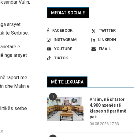
ksandar Vulin,
MEDIAT SOCIALE
nga arsyet
FACEBOOK
TWITTER
tik të Serbisë.
INSTAGRAM
LINKEDIN
 anëtare e
YOUTUBE
EMAIL
ë nga arsyet
TIKTOK
 në raport me
MË TË LEXUARA
ën dhe Malin e
1
Arsim, në shtator
4.900 nxënës të
litikës serbe
klasës së parë më
pak
06.08.2026 17:33
të