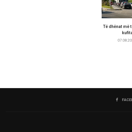
Të dhënat më të
kufita
07.08.20
FACE