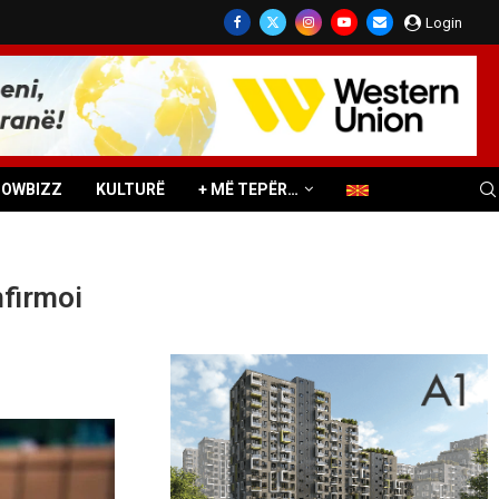
Login
HOWBIZZ
KULTURË
+ MË TEPËR…
nfirmoi