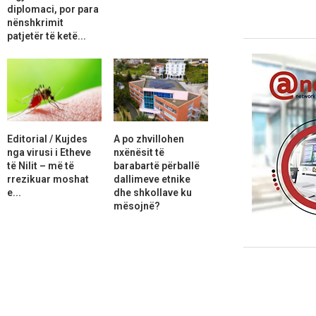
diplomaci, por para
nënshkrimit
patjetër të ketë...
Editorial / Kujdes
A po zhvillohen
nga virusi i Etheve
nxënësit të
të Nilit – më të
barabartë përballë
rrezikuar moshat
dallimeve etnike
e...
dhe shkollave ku
mësojnë?