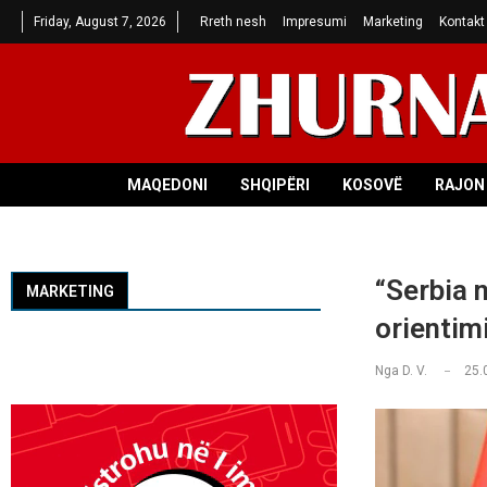
Friday, August 7, 2026
Rreth nesh
Impresumi
Marketing
Kontakt
MAQEDONI
SHQIPËRI
KOSOVË
RAJON 
“Serbia 
MARKETING
orientim
Nga
D. V.
25.