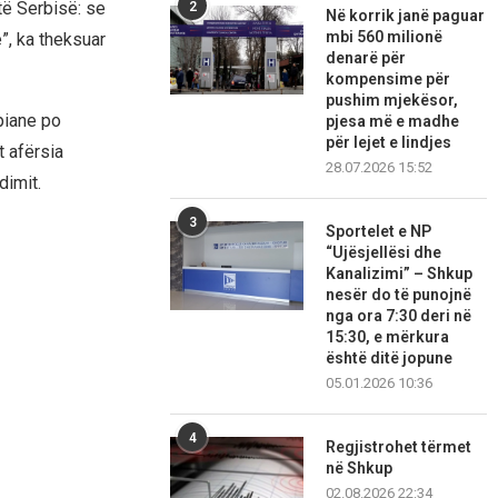
të Serbisë: se
2
Në korrik janë paguar
mbi 560 milionë
e”, ka theksuar
denarë për
kompensime për
pushim mjekësor,
piane po
pjesa më e madhe
për lejet e lindjes
t afërsia
28.07.2026 15:52
dimit.
3
Sportelet e NP
“Ujësjellësi dhe
Kanalizimi” – Shkup
nesër do të punojnë
nga ora 7:30 deri në
15:30, e mërkura
është ditë jopune
05.01.2026 10:36
4
Regjistrohet tërmet
në Shkup
02.08.2026 22:34