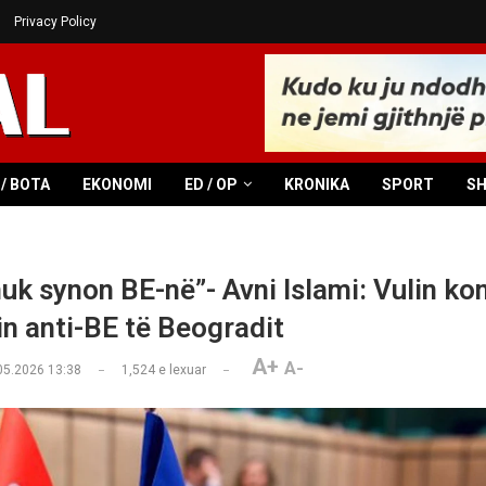
Privacy Policy
/ BOTA
EKONOMI
ED / OP
KRONIKA
SPORT
S
nuk synon BE-në”- Avni Islami: Vulin ko
in anti-BE të Beogradit
A+
A-
05.2026 13:38
1,524
e lexuar