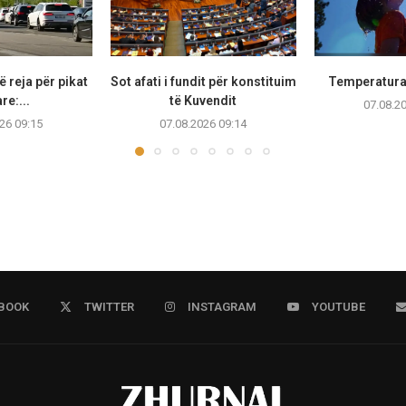
 reja për pikat
Sot afati i fundit për konstituim
Temperaturat
re:...
të Kuvendit
07.08.2
26 09:15
07.08.2026 09:14
BOOK
TWITTER
INSTAGRAM
YOUTUBE