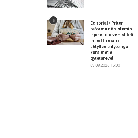
5
Editorial / Priten
reforma në sistemin
e pensioneve – shteti
mund ta marrë
shtyllën e dytë nga
kursimet e
qytetarëve!
03.08.2026 15:00