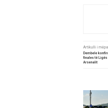
Artikulli i më
Dembele konfirm
finales të Ligë
Arsenalit