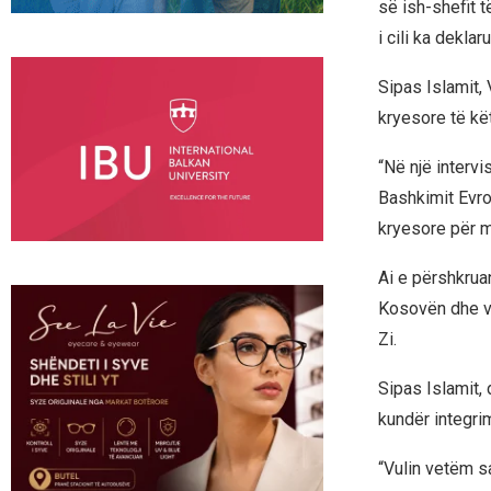
së ish-shefit 
i cili ka dekla
Sipas Islamit,
kryesore të kët
“Në një intervi
Bashkimit Evro
kryesore për mb
Ai e përshkrua
Kosovën dhe ve
Zi.
Sipas Islamit, 
kundër integri
“Vulin vetëm s