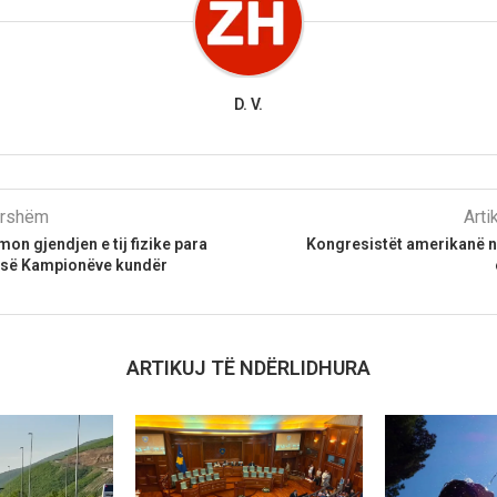
D. V.
parshëm
Arti
on gjendjen e tij fizike para
Kongresistët amerikanë në
s së Kampionëve kundër
ARTIKUJ TË NDËRLIDHURA