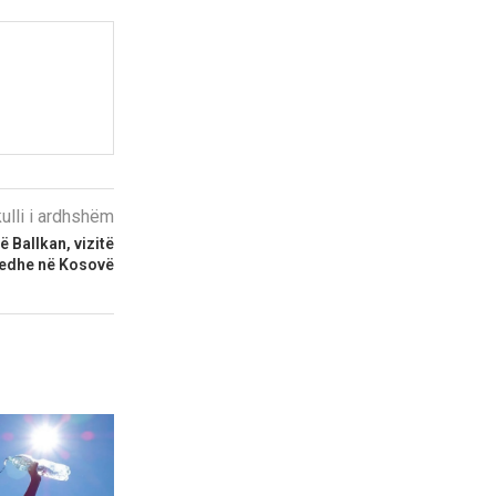
kulli i ardhshëm
 Ballkan, vizitë
edhe në Kosovë