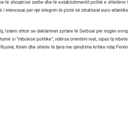
 të shoqërisë serbe dhe të establishmentit politik e shtetëror 
 i interesuar për një integrim të plotë në strukturat euro-atlantik
ij, Islami shton se deklarimet zyrtare të Serbisë për rrugën evro
umë si “mbulesë politike”, ndërsa orientimi real, sipas tij mbete
 Rusinë, Kinën dhe shtete të tjera me qëndrime kritike ndaj Perën