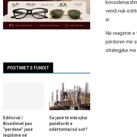
konsiderueshme
vendi nuk është
ai.
Në reagimin e t
përdoren më sh
strategjike me
POSTIMET E FUNDIT
Editorial /
Sa janë të mbrojtur
Bisedimet pas
punëtorët e
“perdeve” janë
ndërtimtarisë sot?
legjitime në