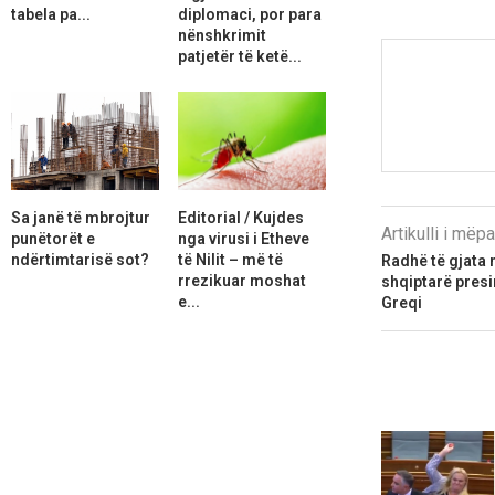
tabela pa...
diplomaci, por para
nënshkrimit
patjetër të ketë...
Sa janë të mbrojtur
Editorial / Kujdes
Artikulli i më
punëtorët e
nga virusi i Etheve
ndërtimtarisë sot?
të Nilit – më të
Radhë të gjata 
rrezikuar moshat
shqiptarë presi
e...
Greqi