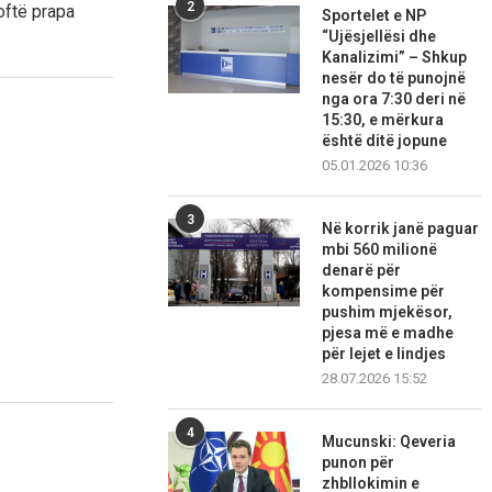
2
oftë prapa
Sportelet e NP
“Ujësjellësi dhe
Kanalizimi” – Shkup
nesër do të punojnë
nga ora 7:30 deri në
15:30, e mërkura
është ditë jopune
05.01.2026 10:36
3
Në korrik janë paguar
mbi 560 milionë
denarë për
kompensime për
pushim mjekësor,
pjesa më e madhe
për lejet e lindjes
28.07.2026 15:52
4
Mucunski: Qeveria
punon për
zhbllokimin e