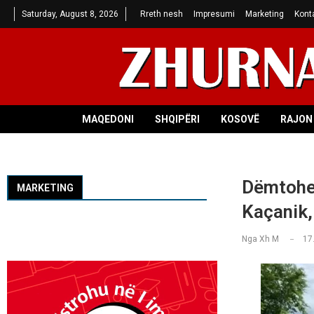
Saturday, August 8, 2026
Rreth nesh
Impresumi
Marketing
Kont
MAQEDONI
SHQIPËRI
KOSOVË
RAJON 
Dëmtohen
MARKETING
Kaçanik,
Nga
Xh M
17