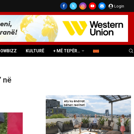
Login
HOWBIZZ
KULTURË
+ MË TEPËR…
” në