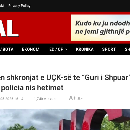
akt
Privacy Policy
/ BOTA
EKONOMI
ED / OP
KRONIKA
SPORT
S
 shkronjat e UÇK-së te “Guri i Shpuar
 policia nis hetimet
A+
A-
.05.2026 16:14
1,740
e lexuar