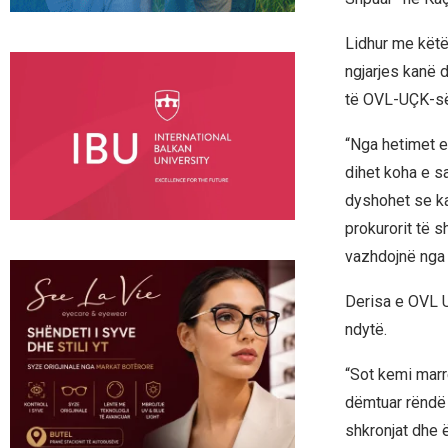
Lidhur me këtë
ngjarjes kanë d
të OVL-UÇK-së
“Nga hetimet e
dihet koha e sa
dyshohet se ka
prokurorit të s
vazhdojnë nga n
Derisa e OVL U
ndytë.
“Sot kemi marr
dëmtuar rëndë 
shkronjat dhe 