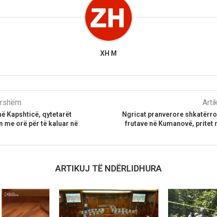
XH M
parshëm
Arti
në Kapshticë, qytetarët
Ngricat pranverore shkatërro
n me orë për të kaluar në
frutave në Kumanovë, pritet 
ARTIKUJ TË NDËRLIDHURA