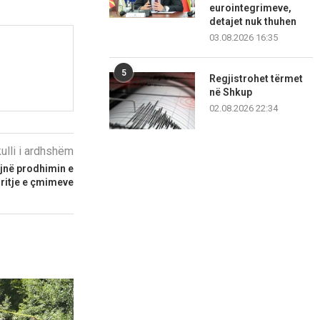
eurointegrimeve,
detajet nuk thuhen
03.08.2026 16:35
5
Regjistrohet tërmet
në Shkup
02.08.2026 22:34
kulli i ardhshëm
jnë prodhimin e
rritje e çmimeve