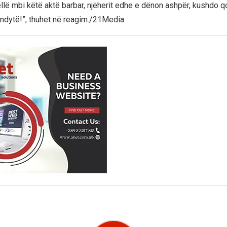
ellë mbi këtë aktë barbar, njëherit edhe e dënon ashpër, kushdo q
 ndytë!”, thuhet në reagim./21Media