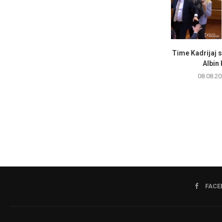
Time Kadrijaj 
Albin 
08.08.20
FACE