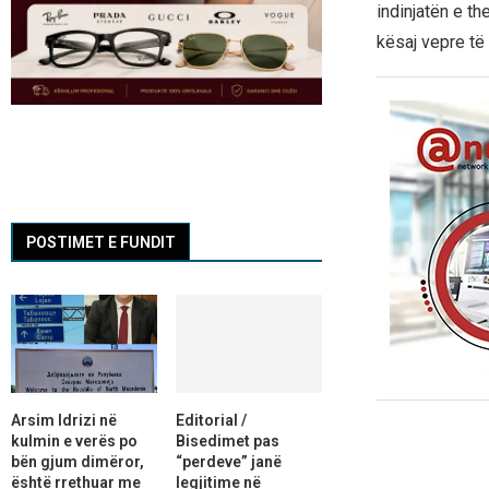
indinjatën e th
kësaj vepre të
POSTIMET E FUNDIT
Arsim Idrizi në
Editorial /
kulmin e verës po
Bisedimet pas
bën gjum dimëror,
“perdeve” janë
është rrethuar me
legjitime në