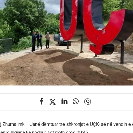
j Zhurnal.mk – Janë dëmtuar tre shkronjat e UÇK-së në vendin e qu
nik. Ngjarja ka nodhur sot rreth orës 09:45.