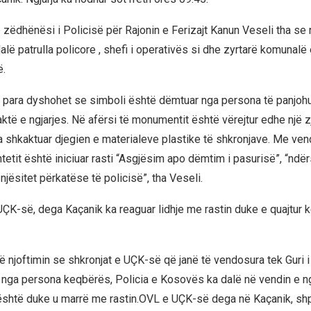
 zëdhënësi i Policisë për Rajonin e Ferizajt Kanun Veseli tha se 
alë patrulla policore , shefi i operativës si dhe zyrtarë komunal
.
 para dyshohet se simboli është dëmtuar nga persona të panjohu
ktë e ngjarjes. Në afërsi të monumentit është vërejtur edhe një zj
 shkaktuar djegien e materialeve plastike të shkronjave. Me ven
htetit është iniciuar rasti “Asgjësim apo dëmtim i pasurisë”, “ndë
jësitet përkatëse të policisë”, tha Veseli.
ÇK-së, dega Kaçanik ka reaguar lidhje me rastin duke e quajtur k
ë njoftimin se shkronjat e UÇK-së që janë të vendosura tek Guri i
nga persona keqbërës, Policia e Kosovës ka dalë në vendin e ng
është duke u marrë me rastin.OVL e UÇK-së dega në Kaçanik, sh