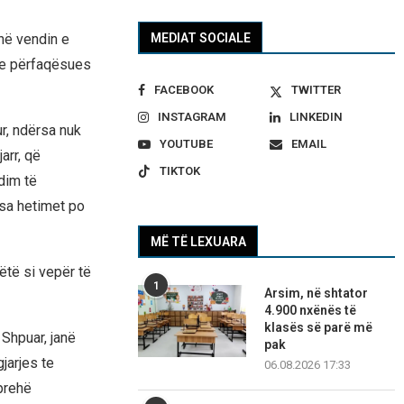
MEDIAT SOCIALE
në vendin e
ë e përfaqësues
FACEBOOK
TWITTER
INSTAGRAM
LINKEDIN
r, ndërsa nuk
YOUTUBE
EMAIL
arr, që
TIKTOK
dim të
rsa hetimet po
MË TË LEXUARA
ëtë si vepër të
1
Arsim, në shtator
4.900 nxënës të
klasës së parë më
 Shpuar, janë
pak
jarjes te
06.08.2026 17:33
prehë