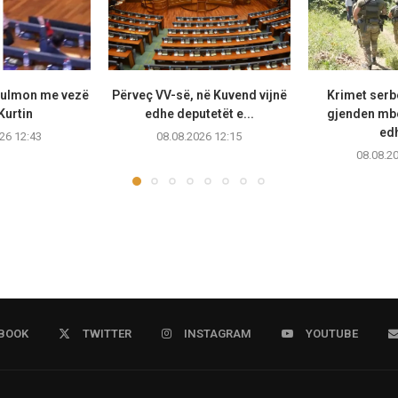
sulmon me vezë
Përveç VV-së, në Kuvend vijnë
Krimet serb
Kurtin
edhe deputetët e...
gjenden mb
edh
26 12:43
08.08.2026 12:15
08.08.2
BOOK
TWITTER
INSTAGRAM
YOUTUBE