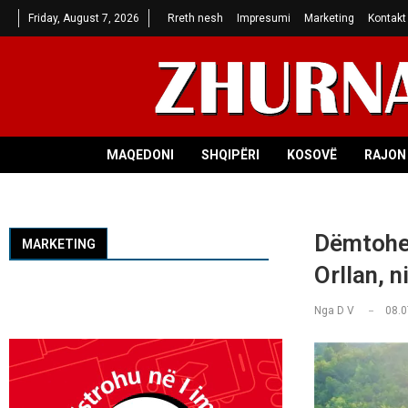
Friday, August 7, 2026
Rreth nesh
Impresumi
Marketing
Kontakt
MAQEDONI
SHQIPËRI
KOSOVË
RAJON 
Dëmtohet
MARKETING
Orllan, n
Nga
D V
08.0