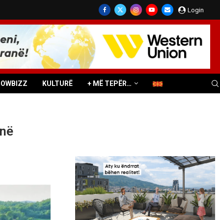
Login
HOWBIZZ
KULTURË
+ MË TEPËR…
 në