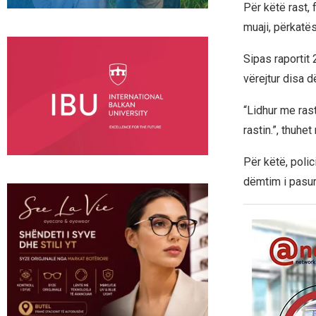
Për këtë rast, 
muaji, përkatës
Sipas raportit 
vërejtur disa d
“Lidhur me rast
rastin.”, thuhet
Për këtë, poli
dëmtim i pasur