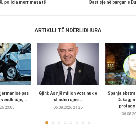
, policia merr masa të
Bastisje në burgun e D
ARTIKUJ TË NDËRLIDHURA
Gjermanisë pas
Gjini: As një milion vota nuk e
Spanja ekstr
vendlindje,...
shndërrojnë...
Dukagjin 
protagon
26 23:05
06.08.2026 21:25
06.08.2