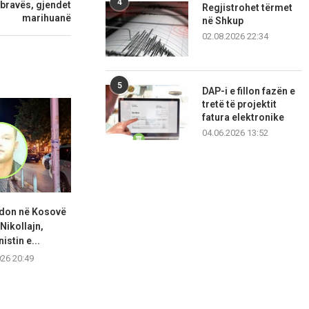
4
ubravës, gjendet
Regjistrohet tërmet
marihuanë
në Shkup
02.08.2026 22:34
5
DAP-i e fillon fazën e
tretë të projektit
fatura elektronike
04.06.2026 13:52
adon në Kosovë
Abdixhiku: Po tentojmë t’i
KDI: Kuven
Nikollajn,
shmangim zgjedhjet, LDK
konstituohe
istin e...
duhet...
negoci
026 20:49
06.08.2026 20:36
06.08.2