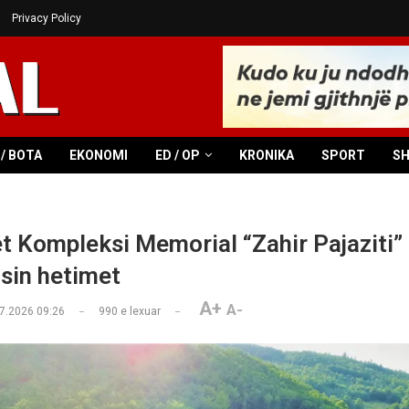
Privacy Policy
/ BOTA
EKONOMI
ED / OP
KRONIKA
SPORT
S
 Kompleksi Memorial “Zahir Pajaziti”
isin hetimet
A+
A-
7.2026 09:26
990
e lexuar