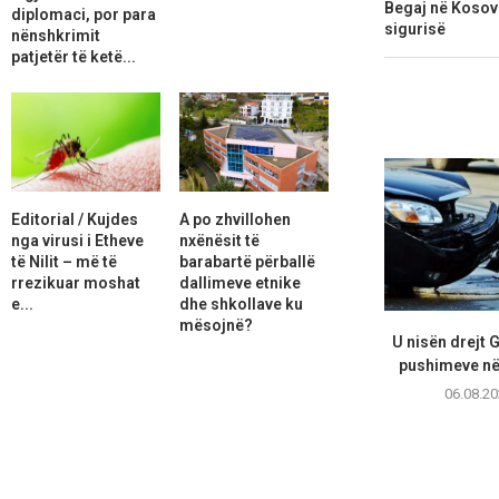
Begaj në Kosovë
diplomaci, por para
sigurisë
nënshkrimit
patjetër të ketë...
Editorial / Kujdes
A po zhvillohen
nga virusi i Etheve
nxënësit të
të Nilit – më të
barabartë përballë
rrezikuar moshat
dallimeve etnike
e...
dhe shkollave ku
mësojnë?
U nisën drejt 
pushimeve në 
06.08.20