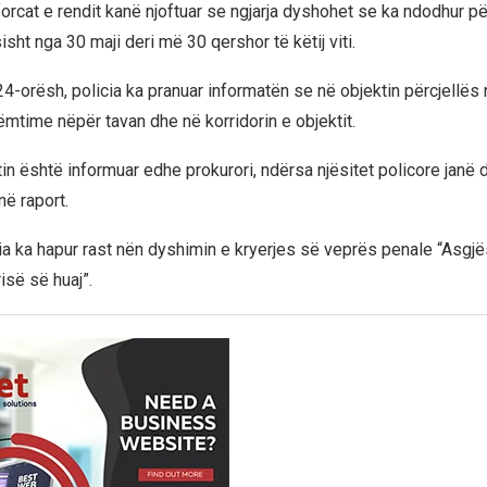
forcat e rendit kanë njoftuar se ngjarja dyshohet se ka ndodhur pë
isht nga 30 maji deri më 30 qershor të këtij viti.
24-orësh, policia ka pranuar informatën se në objektin përcjellës 
ëmtime nëpër tavan dhe në korridorin e objektit.
in është informuar edhe prokurori, ndërsa njësitet policore janë 
 në raport.
cia ka hapur rast nën dyshimin e kryerjes së veprës penale “Asgj
isë së huaj”.