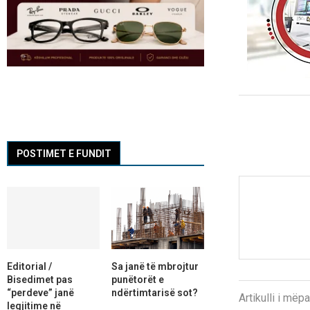
POSTIMET E FUNDIT
Editorial /
Sa janë të mbrojtur
Bisedimet pas
punëtorët e
“perdeve” janë
ndërtimtarisë sot?
Artikulli i më
legjitime në