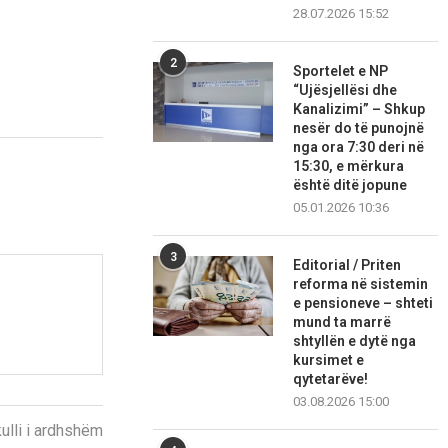
28.07.2026 15:52
2
Sportelet e NP
“Ujësjellësi dhe
Kanalizimi” – Shkup
nesër do të punojnë
nga ora 7:30 deri në
15:30, e mërkura
është ditë jopune
05.01.2026 10:36
3
Editorial / Priten
reforma në sistemin
e pensioneve – shteti
mund ta marrë
shtyllën e dytë nga
kursimet e
qytetarëve!
03.08.2026 15:00
kulli i ardhshëm