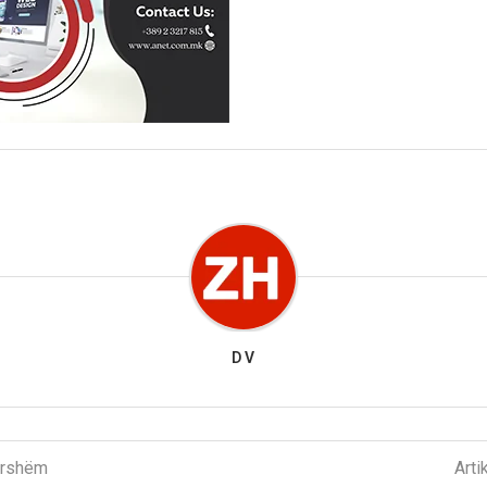
D V
parshëm
Arti