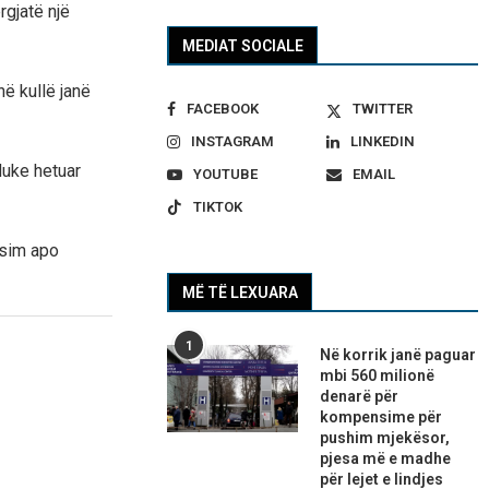
rgjatë një
MEDIAT SOCIALE
në kullë janë
FACEBOOK
TWITTER
INSTAGRAM
LINKEDIN
duke hetuar
YOUTUBE
EMAIL
TIKTOK
ësim apo
MË TË LEXUARA
1
Në korrik janë paguar
mbi 560 milionë
denarë për
kompensime për
pushim mjekësor,
pjesa më e madhe
për lejet e lindjes