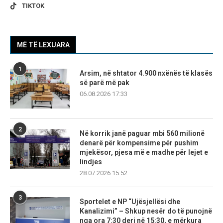
TIKTOK
MË TË LEXUARA
1
Arsim, në shtator 4.900 nxënës të klasës
së parë më pak
06.08.2026 17:33
2
Në korrik janë paguar mbi 560 milionë
denarë për kompensime për pushim
mjekësor, pjesa më e madhe për lejet e
lindjes
28.07.2026 15:52
3
Sportelet e NP “Ujësjellësi dhe
Kanalizimi” – Shkup nesër do të punojnë
nga ora 7:30 deri në 15:30, e mërkura