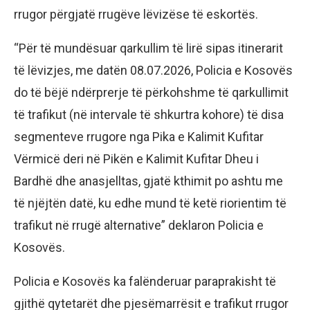
rrugor përgjatë rrugëve lëvizëse të eskortës.
“Për të mundësuar qarkullim të lirë sipas itinerarit
të lëvizjes, me datën 08.07.2026, Policia e Kosovës
do të bëjë ndërprerje të përkohshme të qarkullimit
të trafikut (në intervale të shkurtra kohore) të disa
segmenteve rrugore nga Pika e Kalimit Kufitar
Vërmicë deri në Pikën e Kalimit Kufitar Dheu i
Bardhë dhe anasjelltas, gjatë kthimit po ashtu me
të njëjtën datë, ku edhe mund të ketë riorientim të
trafikut në rrugë alternative” deklaron Policia e
Kosovës.
Policia e Kosovës ka falënderuar paraprakisht të
gjithë qytetarët dhe pjesëmarrësit e trafikut rrugor