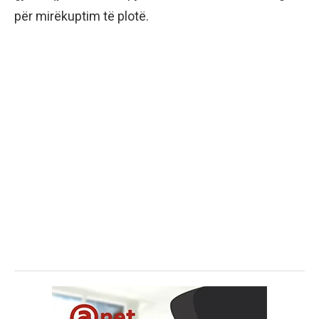
për mirëkuptim të plotë.