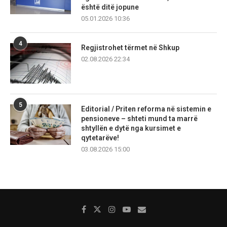
është ditë jopune
05.01.2026 10:36
4
Regjistrohet tërmet në Shkup
02.08.2026 22:34
5
Editorial / Priten reforma në sistemin e
pensioneve – shteti mund ta marrë
shtyllën e dytë nga kursimet e
qytetarëve!
03.08.2026 15:00