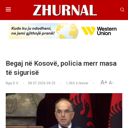
Begaj në Kosovë, policia merr masa
të sigurisë
A+
A-
Nga
D V
08.07.2026 09:25
1,365
e lexuar