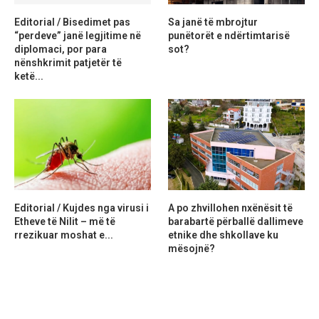
Editorial / Bisedimet pas
Sa janë të mbrojtur
“perdeve” janë legjitime në
punëtorët e ndërtimtarisë
diplomaci, por para
sot?
nënshkrimit patjetër të
ketë...
Editorial / Kujdes nga virusi i
A po zhvillohen nxënësit të
Etheve të Nilit – më të
barabartë përballë dallimeve
rrezikuar moshat e...
etnike dhe shkollave ku
mësojnë?