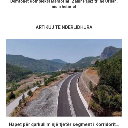
Dëmtohet Kompleksi Memorial “Zahir Pajaziti” në Orllan,
nisin hetimet
ARTIKUJ TË NDËRLIDHURA
Hapet për qarkullim një tjetër segment i Korridorit...