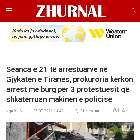
Seanca e 21 të arrestuarve në
Gjykatën e Tiranës, prokuroria kërkon
arrest me burg për 3 protestuesit që
shkatërruan makinën e policisë
A+
A-
Nga
Xh M
05.07.2026 13:40
2,181
e lexuar