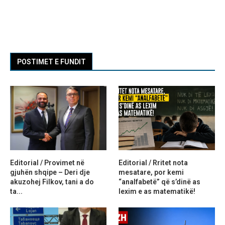
POSTIMET E FUNDIT
Editorial / Provimet në
Editorial / Rritet nota
gjuhën shqipe – Deri dje
mesatare, por kemi
akuzohej Filkov, tani a do
“analfabetë” që s’dinë as
ta...
lexim e as matematikë!