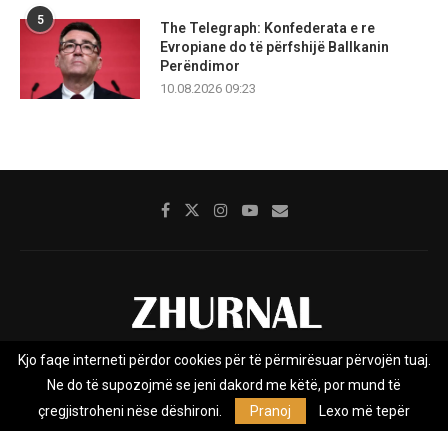
5
The Telegraph: Konfederata e re
Evropiane do të përfshijë Ballkanin
Perëndimor
10.08.2026 09:23
Kjo faqe interneti përdor cookies për të përmirësuar përvojën tuaj.
Rreth nesh
Impresumi
Marketing
Kontakt
Ne do të supozojmë se jeni dakord me këtë, por mund të
Privacy Policy
çregjistroheni nëse dëshironi.
Pranoj
Lexo më tepër
Zhurnal.mk është Agjenci e Lajmeve e pavarur, e themeluar në vitin