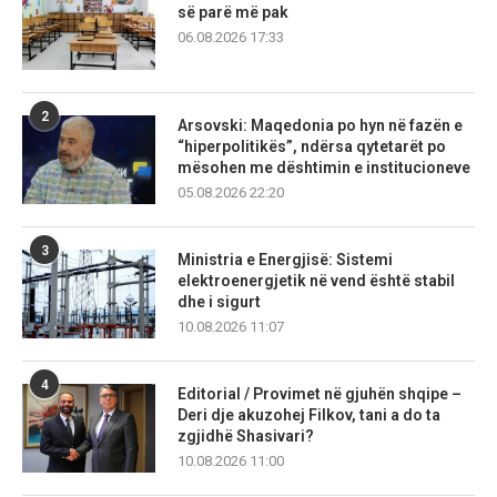
së parë më pak
06.08.2026 17:33
2
Arsovski: Maqedonia po hyn në fazën e
“hiperpolitikës”, ndërsa qytetarët po
mësohen me dështimin e institucioneve
05.08.2026 22:20
3
Ministria e Energjisë: Sistemi
elektroenergjetik në vend është stabil
dhe i sigurt
10.08.2026 11:07
4
Editorial / Provimet në gjuhën shqipe –
Deri dje akuzohej Filkov, tani a do ta
zgjidhë Shasivari?
10.08.2026 11:00