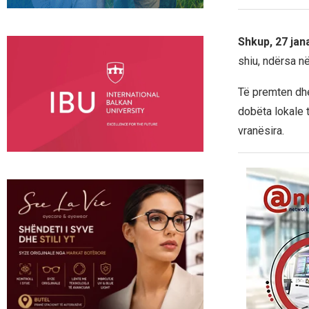
Shkup, 27 jan
shiu, ndërsa n
Të premten dhe
dobëta lokale 
vranësira.