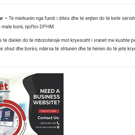
ar –
Të mërkurën nga fundi i ditës dhe të enjten do të ketë sërish
ë male borë, njoftoi DPHM.
 të dielën do të mbizotërojë mot kryesisht i vranët me kushte pë
të shiut dhe borës, ndërsa të shtunën dhe të hënën do të jetë kr