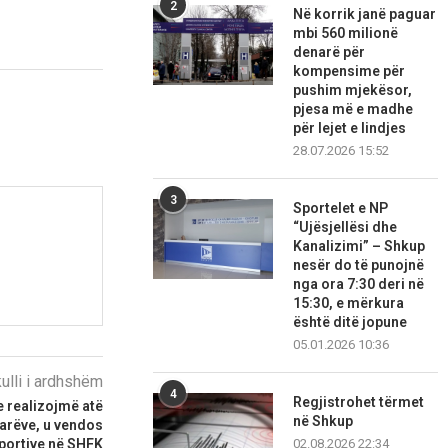
2
Në korrik janë paguar
mbi 560 milionë
denarë për
kompensime për
pushim mjekësor,
pjesa më e madhe
për lejet e lindjes
28.07.2026 15:52
3
Sportelet e NP
“Ujësjellësi dhe
Kanalizimi” – Shkup
nesër do të punojnë
nga ora 7:30 deri në
15:30, e mërkura
është ditë jopune
05.01.2026 10:36
kulli i ardhshëm
4
Regjistrohet tërmet
e realizojmë atë
në Shkup
arëve, u vendos
02.08.2026 22:34
sportive në SHFK