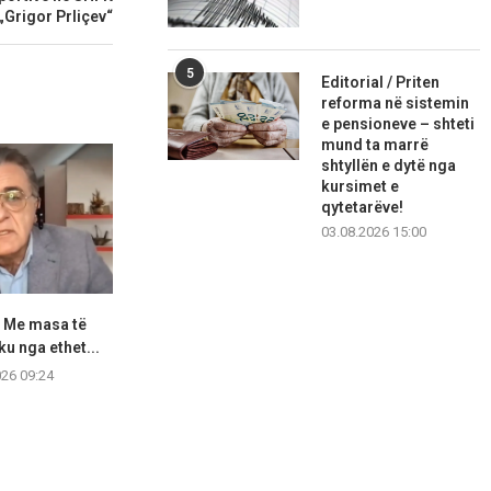
„Grigor Prliçev“
5
Editorial / Priten
reforma në sistemin
e pensioneve – shteti
mund ta marrë
shtyllën e dytë nga
kursimet e
qytetarëve!
03.08.2026 15:00
: Me masa të
Disa pjesë të Shkupit sot pa ujë
Mëngjes i nxhe
ku nga ethet...
dhe...
zjarr
026 09:24
07.08.2026 09:06
07.08.2