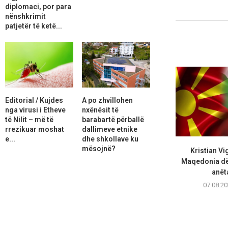
diplomaci, por para
nënshkrimit
patjetër të ketë...
Editorial / Kujdes
A po zhvillohen
nga virusi i Etheve
nxënësit të
të Nilit – më të
barabartë përballë
rrezikuar moshat
dallimeve etnike
e...
dhe shkollave ku
mësojnë?
Kristian Vi
Maqedonia dës
anëta
07.08.20