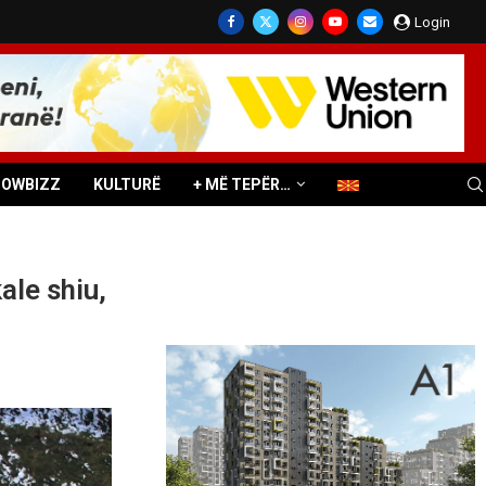
Login
HOWBIZZ
KULTURË
+ MË TEPËR…
ale shiu,