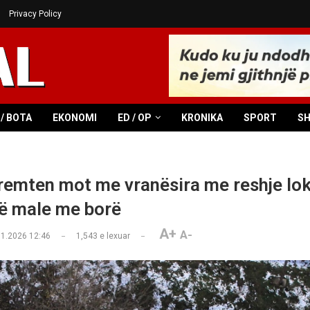
Privacy Policy
/ BOTA
EKONOMI
ED / OP
KRONIKA
SPORT
S
premten mot me vranësira me reshje lok
ë male me borë
A+
A-
01.2026 12:46
1,543
e lexuar