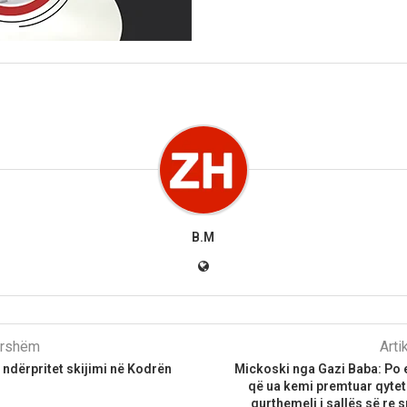
B.M
parshëm
Arti
 ndërpritet skijimi në Kodrën
Mickoski nga Gazi Baba: Po 
që ua kemi premtuar qytet
gurthemeli i sallës së re 