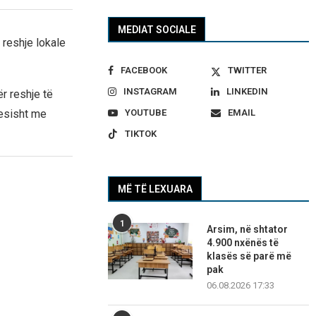
MEDIAT SOCIALE
 reshje lokale
FACEBOOK
TWITTER
INSTAGRAM
LINKEDIN
r reshje të
YOUTUBE
EMAIL
yesisht me
TIKTOK
MË TË LEXUARA
1
Arsim, në shtator
4.900 nxënës të
klasës së parë më
pak
06.08.2026 17:33