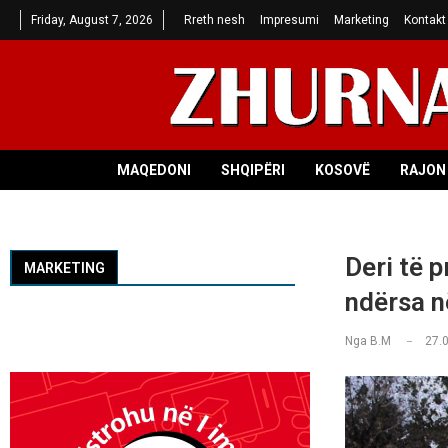
Friday, August 7, 2026
Rreth nesh
Impresumi
Marketing
Kontakt
MAQEDONI
SHQIPËRI
KOSOVË
RAJON 
Deri të 
MARKETING
ndërsa n
Nga
B.M
27.