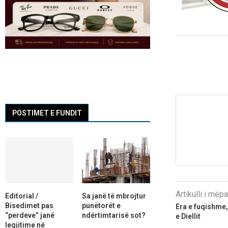
POSTIMET E FUNDIT
Artikulli i më
Editorial /
Sa janë të mbrojtur
Bisedimet pas
punëtorët e
Era e fuqishme,
“perdeve” janë
ndërtimtarisë sot?
e Diellit
legjitime në