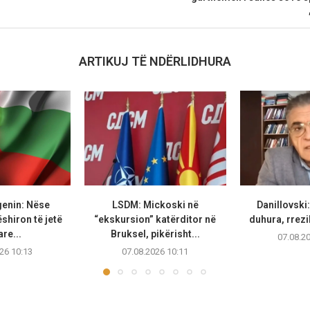
ARTIKUJ TË NDËRLIDHURA
genin: Nëse
LSDM: Mickoski në
Danillovski
hiron të jetë
“ekskursion” katërditor në
duhura, rrezi
re...
Bruksel, pikërisht...
07.08.2
26 10:13
07.08.2026 10:11