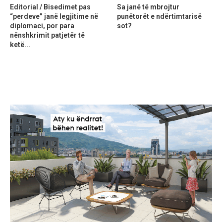
Editorial / Bisedimet pas
Sa janë të mbrojtur
“perdeve” janë legjitime në
punëtorët e ndërtimtarisë
diplomaci, por para
sot?
nënshkrimit patjetër të
ketë...