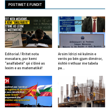
POSTIMET E FUNDIT
Editorial / Rritet nota
Arsim Idrizi në kulmin e
mesatare, por kemi
verës po bën gjum dimëror,
“analfabetë” që s’dinë as
është rrethuar me tabela
lexim e as matematikë!
pa...