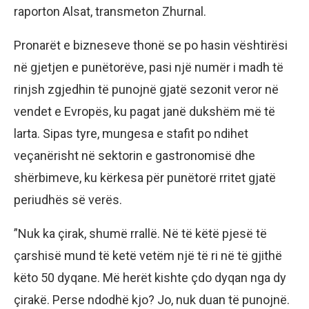
raporton Alsat, transmeton Zhurnal.
Pronarët e bizneseve thonë se po hasin vështirësi
në gjetjen e punëtorëve, pasi një numër i madh të
rinjsh zgjedhin të punojnë gjatë sezonit veror në
vendet e Evropës, ku pagat janë dukshëm më të
larta. Sipas tyre, mungesa e stafit po ndihet
veçanërisht në sektorin e gastronomisë dhe
shërbimeve, ku kërkesa për punëtorë rritet gjatë
periudhës së verës.
”Nuk ka çirak, shumë rrallë. Në të këtë pjesë të
çarshisë mund të ketë vetëm një të ri në të gjithë
këto 50 dyqane. Më herët kishte çdo dyqan nga dy
çirakë. Perse ndodhë kjo? Jo, nuk duan të punojnë.