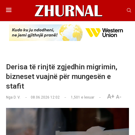
Derisa të rinjtë zgjedhin migrimin,
bizneset vuajnë për mungesën e
stafit
A+
A-
Nga
D. V.
08.06.2026 12:02
1,501
e lexuar