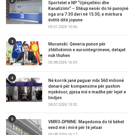
2
Sportelet e NP “Ujësjellësi dhe
Kanalizimi” – Shkup nesër do të punojnë
nga ora 7:30 deri në 15:30, e mërkura
është ditë jopune
05.01.2026 10:36
3
Mucunski: Qeveria punon për
zhbllokimin e eurointegrimeve, detajet
nuk thuhen
03.08.2026 16:35
4
Në korrik janë paguar mbi 560 milionë
denarë për kompensime për pushim
mjekësor, pjesa më e madhe për lejet e
lindjes
28.07.2026 15:52
5
VMRO‑DPMNE: Maqedonia do të bëhet
vend më i mirë për të jetuar
03.08.2026 16:17