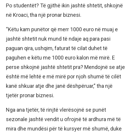
Po studentët? Të gjithë ikin jashtë shtetit, shkojnë
në Kroaci, tha një pronar biznesi.
“Këtu kam punëtor që merr 1000 euro në muaj e
jashtë shtetit nuk mund të ndaje aq para pasi
paguan qira, ushqim, faturat të cilat duhet të
paguhen e këtu me 1000 euro kalon më mirë. E
perse shkojnë jashtë shtetit pra? Mendojnë se atje
është më lehtë e më mirë por njoh shumë të cilët
kanë shkuar atje dhe janë dëshpëruar,” tha një
tjetër pronar biznesi.
Nga ana tjetër, të rinjtë vlerësojnë se punët
sezonale jashtë vendit u ofrojnë të ardhura më të
mira dhe mundësi për të kursyer më shumë, duke