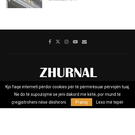
Kjo faqe interneti përdor cookies për të përmirësuar përvojën tuaj.
Rreth nesh
Impresumi
Marketing
Kontakt
Ne do të supozojmë se jeni dakord me këtë, por mund të
Privacy Policy
çregjistroheni nëse dëshironi.
Pranoj
Lexo më tepër
Zhurnal.mk është Agjenci e Lajmeve e pavarur, e themeluar në vitin
2009, që e mbulon Maqedoninë, Kosovën, Shqipërinë edhe lajmet
nga bota.
@2026 - All Right Reserved. Designed and Developed by