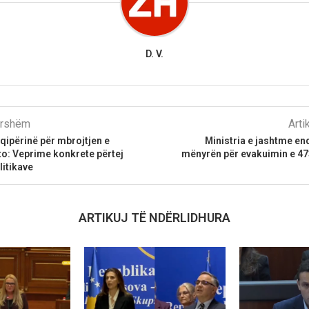
D. V.
parshëm
Arti
qipërinë për mbrojtjen e
Ministria e jashtme e
o: Veprime konkrete përtej
mënyrën për evakuimin e 47
litikave
ARTIKUJ TË NDËRLIDHURA