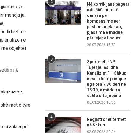
2
Në korrik janë paguar
 gjurmimeve.
mbi 560 milionë
r mendja ju.
denarë për
kompensime për
me,
pushim mjekësor,
rme lidhet me
pjesa më e madhe
për lejet e lindjes
he analizën e
28.07.2026 15:52
r me objektet
3
Sportelet e NP
“Ujësjellësi dhe
i vetëm në
Kanalizimi” – Shkup
nesër do të punojnë
nga ora 7:30 deri në
15:30, e mërkura
 akuzuarve.
është ditë jopune
05.01.2026 10:36
ashtrimet e tyre
4
Regjistrohet tërmet
në Shkup
es u ankua për
02.08.2026 22:34