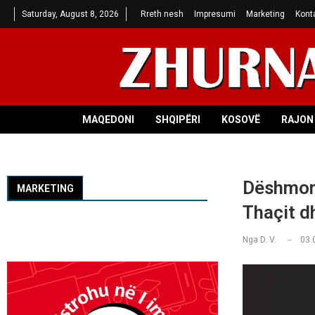
Saturday, August 8, 2026
Rreth nesh
Impresumi
Marketing
Kont
MAQEDONI
SHQIPËRI
KOSOVË
RAJON 
Dëshmon 
MARKETING
Thaçit d
Nga
D. V.
03.