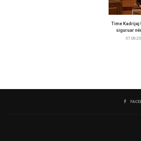
Time Kadrijaj 
siguruar në
07.08.20
FACE