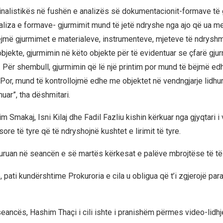
minalistikës në fushën e analizës së dokumentacionit-formave të
iza e formave- gjurmimit mund të jetë ndryshe nga ajo që ua mer
ëjmë gjurmimet e materialeve, instrumenteve, mjeteve të ndrysh
jekte, gjurmimin në këto objekte për të evidentuar se çfarë gju
. Për shembull, gjurmimin që lë një printim por mund të bëjmë ed
 Por, mund të kontrollojmë edhe me objektet në vendngjarje lidhu
huar”, tha dëshmitari.
 Smakaj, Isni Kilaj dhe Fadil Fazliu kishin kërkuar nga gjyqtari 
ore të tyre që të ndryshojnë kushtet e lirimit të tyre.
buruan në seancën e së martës kërkesat e palëve mbrojtëse të të
 pati kundërshtime Prokuroria e cila u obligua që t’i zgjerojë par
seancës, Hashim Thaçi i cili ishte i pranishëm përmes video-lidhj