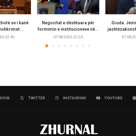
thotë se i kanë
Negocitat e dështuara për
Gruda: Jemi 
nshkrimet...
formimin e institucioneve në...
jashtëzakonsh
26 22:40
07.08.2026 22:24
07.08.2
BOOK
TWITTER
INSTAGRAM
YOUTUBE