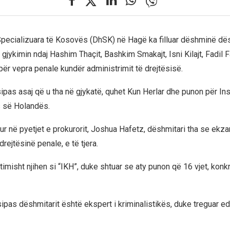
ecializuara të Kosovës (DhSK) në Hagë ka filluar dëshminë dësh
gjykimin ndaj Hashim Thaçit, Bashkim Smakajt, Isni Kilajt, Fadil F
për vepra penale kundër administrimit të drejtësisë.
pas asaj që u tha në gjykatë, quhet Kun Herlar dhe punon për Inst
s së Holandës.
jur në pyetjet e prokurorit, Joshua Hafetz, dëshmitari tha se ekz
drejtësinë penale, e të tjera.
timisht njihen si “IKH”, duke shtuar se aty punon që 16 vjet, konkr
, sipas dëshmitarit është ekspert i kriminalistikës, duke treguar edh