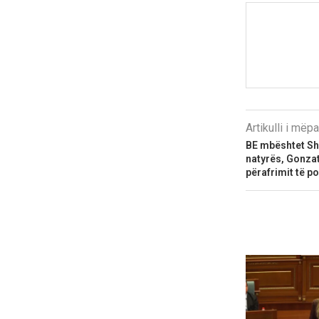
Artikulli i më
BE mbështet Sh
natyrës, Gonzat
përafrimit të po