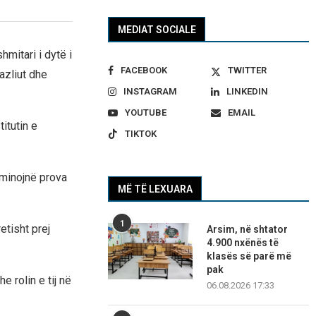
MEDIAT SOCIALE
mitari i dytë i
FACEBOOK
TWITTER
azliut dhe
INSTAGRAM
LINKEDIN
YOUTUBE
EMAIL
itutin e
TIKTOK
aminojnë prova
MË TË LEXUARA
1
etisht prej
Arsim, në shtator
4.900 nxënës të
klasës së parë më
pak
e rolin e tij në
06.08.2026 17:33