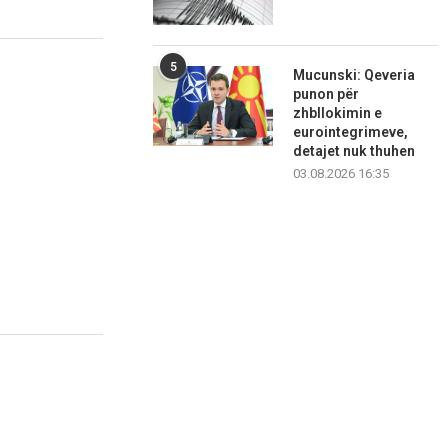
5
Mucunski: Qeveria
punon për
zhbllokimin e
eurointegrimeve,
detajet nuk thuhen
03.08.2026 16:35