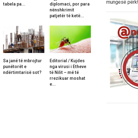
mungesë përkt
tabela pa...
diplomaci, por para
nënshkrimit
patjetër të ketë...
Sa janë të mbrojtur
Editorial / Kujdes
punëtorët e
nga virusi i Etheve
ndërtimtarisë sot?
të Nilit – më të
rrezikuar moshat
e...