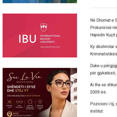
Në Dhomat e Sp
Prokurorisë në 
Hajredin Kuçit 
Ky dëshmitar si
Kriminalistikë
Duke u përgjig
për gjykatësit, 
Ai tha se shkur
2009-ës.
Pozicioni i tij
institut.