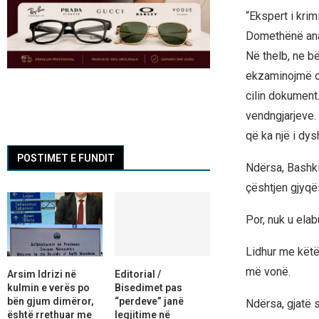
“Ekspert i kri
Domethënë anal
Në thelb, ne b
ekzaminojmë ob
cilin dokument
vendngjarjeve.
që ka një i dys
POSTIMET E FUNDIT
Ndërsa, Bashkim
çështjen gjyqës
Por, nuk u ela
Lidhur me këtë,
më vonë.
Arsim Idrizi në
Editorial /
kulmin e verës po
Bisedimet pas
bën gjum dimëror,
“perdeve” janë
Ndërsa, gjatë 
është rrethuar me
legjitime në