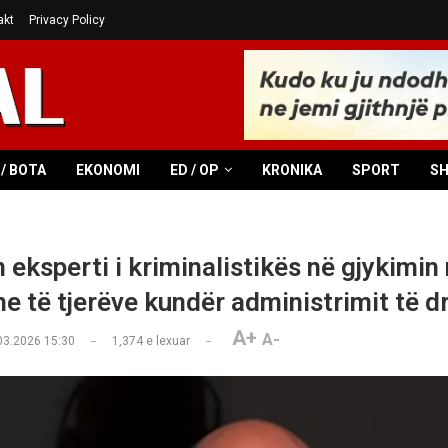
akt
Privacy Policy
/ BOTA
EKONOMI
ED / OP
KRONIKA
SPORT
S
eksperti i kriminalistikës në gjykimin 
he të tjerëve kundër administrimit të d
A+
A-
03.2026 15:30
1,374
e lexuar