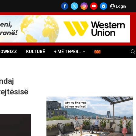
Login
HOWBIZZ
KULTURË
+ MË TEPËR…
ndaj
rejtësisë