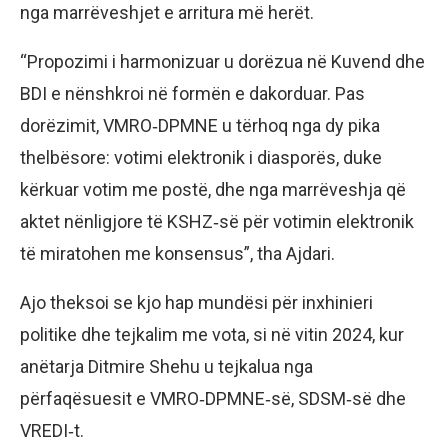
nga marrëveshjet e arritura më herët.
“Propozimi i harmonizuar u dorëzua në Kuvend dhe
BDI e nënshkroi në formën e dakorduar. Pas
dorëzimit, VMRO‑DPMNE u tërhoq nga dy pika
thelbësore: votimi elektronik i diasporës, duke
kërkuar votim me postë, dhe nga marrëveshja që
aktet nënligjore të KSHZ‑së për votimin elektronik
të miratohen me konsensus”, tha Ajdari.
Ajo theksoi se kjo hap mundësi për inxhinieri
politike dhe tejkalim me vota, si në vitin 2024, kur
anëtarja Ditmire Shehu u tejkalua nga
përfaqësuesit e VMRO‑DPMNE‑së, SDSM‑së dhe
VREDI‑t.