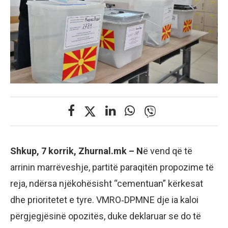
Shkup, 7 korrik, Zhurnal.mk – N
ë vend që të
arrinin marrëveshje, partitë paraqitën propozime të
reja, ndërsa njëkohësisht “cementuan” kërkesat
dhe prioritetet e tyre. VMRO‑DPMNE dje ia kaloi
përgjegjësinë opozitës, duke deklaruar se do të