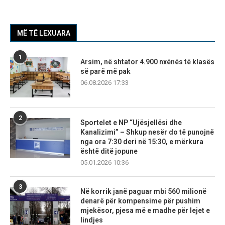
MË TË LEXUARA
1
Arsim, në shtator 4.900 nxënës të klasës
së parë më pak
06.08.2026 17:33
2
Sportelet e NP “Ujësjellësi dhe
Kanalizimi” – Shkup nesër do të punojnë
nga ora 7:30 deri në 15:30, e mërkura
është ditë jopune
05.01.2026 10:36
3
Në korrik janë paguar mbi 560 milionë
denarë për kompensime për pushim
mjekësor, pjesa më e madhe për lejet e
lindjes