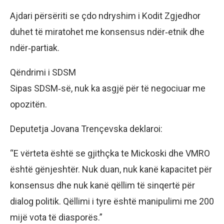
Ajdari përsëriti se çdo ndryshim i Kodit Zgjedhor
duhet të miratohet me konsensus ndër‑etnik dhe
ndër‑partiak.
Qëndrimi i SDSM
Sipas SDSM‑së, nuk ka asgjë për të negociuar me
opozitën.
Deputetja Jovana Trençevska deklaroi:
“E vërteta është se gjithçka te Mickoski dhe VMRO
është gënjeshtër. Nuk duan, nuk kanë kapacitet për
konsensus dhe nuk kanë qëllim të sinqertë për
dialog politik. Qëllimi i tyre është manipulimi me 200
mijë vota të diasporës.”