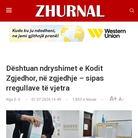
Dështuan ndryshimet e Kodit
Zgjedhor, në zgjedhje – sipas
rregullave të vjetra
A+
A-
Nga
D. V.
07.07.2026 16:49
1,853
e lexuar