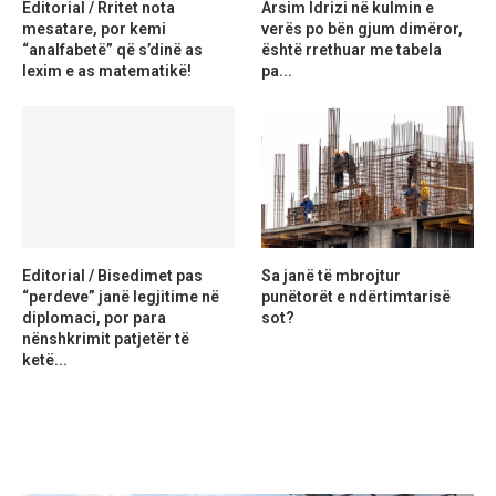
Editorial / Rritet nota
Arsim Idrizi në kulmin e
mesatare, por kemi
verës po bën gjum dimëror,
“analfabetë” që s’dinë as
është rrethuar me tabela
lexim e as matematikë!
pa...
Editorial / Bisedimet pas
Sa janë të mbrojtur
“perdeve” janë legjitime në
punëtorët e ndërtimtarisë
diplomaci, por para
sot?
nënshkrimit patjetër të
ketë...