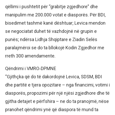
qëllimi i pushtetit për “grabitje zgjedhore” dhe
manipulim me 200.000 votat e diasporës. Për BDI,
bisedimet tashmë kanë dështuar; Levica mendon
se negociatat duhet të vazhdojnë në grupin e
punës; ndërsa Lidhja Shqiptare e Ziadin Selës
paralajmëroi se do ta bllokojë Kodin Zgjedhor me
rreth 300 amendamente.
Qëndrimi i VMRO‑DPMNE
“Gjithçka që do të dakordojnë Levica, SDSM, BDI
dhe partitë e tjera opozitare – nga financimi, votimi i
diasporës, propozimi për një njësi zgjedhore dhe të
gjitha detajet e përfshira – ne do ta pranojmë, nëse
pranohet qëndrimi ynë që diaspora të mund ta