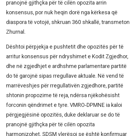
pranojnë gjithçka për të cilën opozita arrin
konsensus, por nuk heqin dorë nga kërkesa që
diaspora të votojë, shkruan 360 shkallë, transmeton
Zhurnal.
Dështoi përpjekja e pushtetit dhe opozitës për të
arritur konsensus për ndryshimet e Kodit Zgjedhor,
dhe në zgjedhjet e ardhshme parlamentare partitë
do të garojnë sipas rregullave aktuale. Në vend të
marrëveshjes për rregullativën zgjedhore, partitë
shtonin propozime të reja, ndërsa njëkohësisht
forconin qëndrimet e tyre. VMRO‑DPMNE ia kaloi
përgjegjësinë opozitës, duke deklaruar se do të
pranojnë gjithçka për të cilën opozita
harmonizohet. SDSM vlerësoi se është konfirmuar