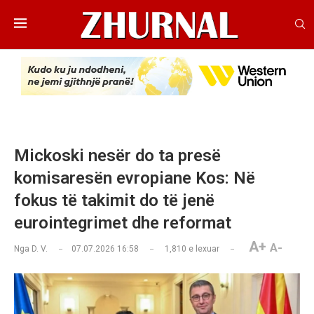
Mickoski nesër do ta presë
komisaresën evropiane Kos: Në
fokus të takimit do të jenë
eurointegrimet dhe reformat
A+
A-
Nga
D. V.
07.07.2026 16:58
1,810
e lexuar