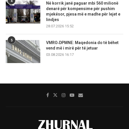
4
Në korrik janë paguar mbi 560 milionë
denarë për kompensime për pushim
mjekësor, pjesa më e madhe për lejet e
lindjes
28.07.2026 15:52
5
VMRO‑DPMNE: Maqedonia do të bëhet
vend më i mirë për të jetuar
03.08.2026 16:17