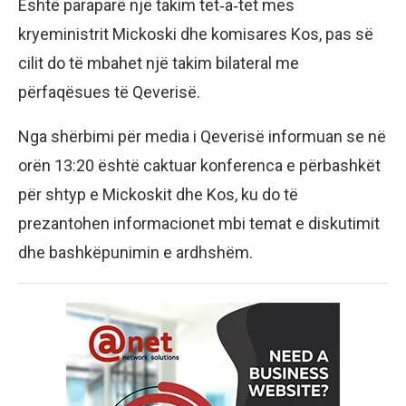
Është paraparë një takim tet‑a‑tet mes
kryeministrit Mickoski dhe komisares Kos, pas së
cilit do të mbahet një takim bilateral me
përfaqësues të Qeverisë.
Nga shërbimi për media i Qeverisë informuan se në
orën 13:20 është caktuar konferenca e përbashkët
për shtyp e Mickoskit dhe Kos, ku do të
prezantohen informacionet mbi temat e diskutimit
dhe bashkëpunimin e ardhshëm.