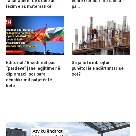
“analfabetë” që s’dinë as
është rrethuar me tabela
lexim e as matematikë!
pa...
Editorial / Bisedimet pas
Sa janë të mbrojtur
“perdeve” janë legjitime në
punëtorët e ndërtimtarisë
diplomaci, por para
sot?
nënshkrimit patjetër të
ketë...