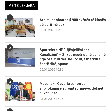
MË TË LEXUARA
1
Arsim, në shtator 4.900 nxënës të klasës
së parë më pak
06.08.2026 17:33
2
Sportelet e NP “Ujësjellësi dhe
Kanalizimi” – Shkup nesër do të punojnë
nga ora 7:30 deri në 15:30, e mërkura
është ditë jopune
05.01.2026 10:36
3
Mucunski: Qeveria punon për
zhbllokimin e eurointegrimeve, detajet
nuk thuhen
03.08.2026 16:35