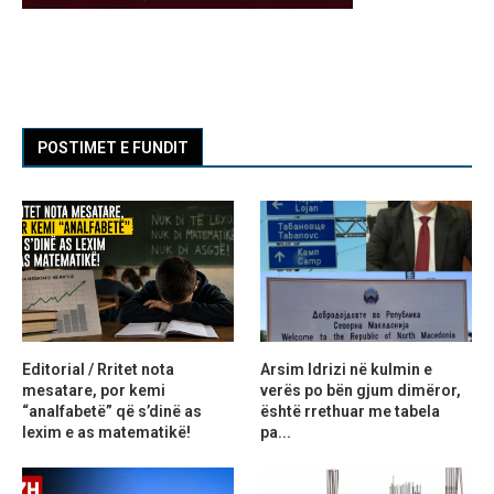
POSTIMET E FUNDIT
Editorial / Rritet nota
Arsim Idrizi në kulmin e
mesatare, por kemi
verës po bën gjum dimëror,
“analfabetë” që s’dinë as
është rrethuar me tabela
lexim e as matematikë!
pa...