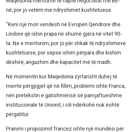
Maqedonia meritonte të hapte negociatat me BE-
në, por jo vetëm me ndryshimet kushtetuese.
“Keni një mori vendesh në Evropën Qendrore dhe
Lindore që ishin prapa në shumë gjëra në vitet 90-
ta. Ne e meritonim, por jo për shkak të ndryshimeve
kushtetuese, por sepse ishim përpara dhe kishim
dëshirë, angazhim dhe kapacitet më të madh.
Në momentin kur Maqedonia zyrtarisht duhej të
merrte përgjigjet që në fillim, problemi ishte Franca,
nën pretekstin e gatishmërisë së pamjaftueshme
institucionale të Unionit, i cili ndërkohë nuk është
përgatitur.
Pranimi i propozimit francez ishte një mundësi për