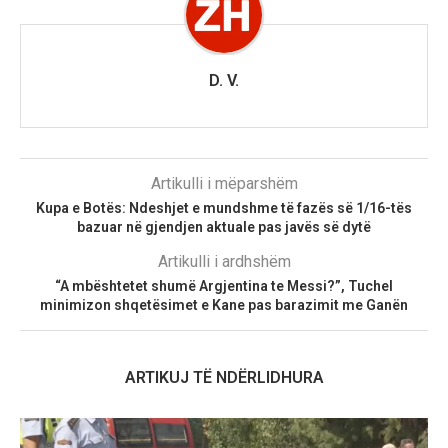
D. V.
Artikulli i mëparshëm
Kupa e Botës: Ndeshjet e mundshme të fazës së 1/16-tës
bazuar në gjendjen aktuale pas javës së dytë
Artikulli i ardhshëm
“A mbështetet shumë Argjentina te Messi?”, Tuchel
minimizon shqetësimet e Kane pas barazimit me Ganën
ARTIKUJ TË NDËRLIDHURA