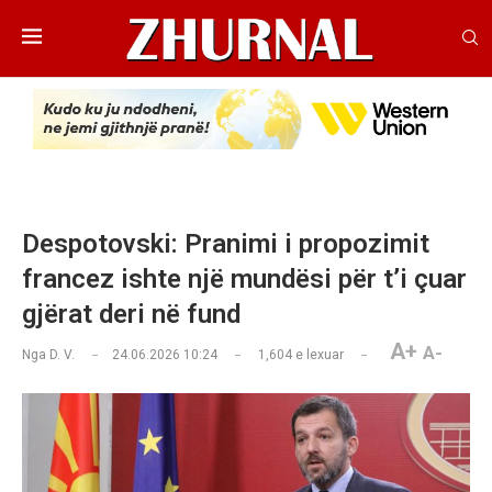
Despotovski: Pranimi i propozimit
francez ishte një mundësi për t’i çuar
gjërat deri në fund
A+
A-
Nga
D. V.
24.06.2026 10:24
1,604
e lexuar