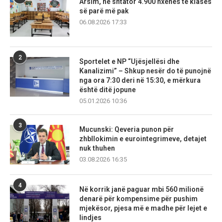
Arsim, në shtator 4.900 nxënës të klasës
së parë më pak
06.08.2026 17:33
2
Sportelet e NP “Ujësjellësi dhe
Kanalizimi” – Shkup nesër do të punojnë
nga ora 7:30 deri në 15:30, e mërkura
është ditë jopune
05.01.2026 10:36
3
Mucunski: Qeveria punon për
zhbllokimin e eurointegrimeve, detajet
nuk thuhen
03.08.2026 16:35
4
Në korrik janë paguar mbi 560 milionë
denarë për kompensime për pushim
mjekësor, pjesa më e madhe për lejet e
lindjes