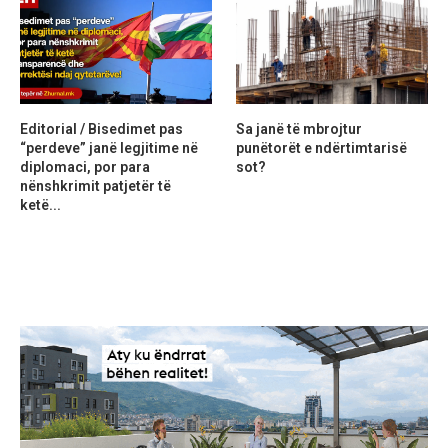
Editorial / Bisedimet pas
Sa janë të mbrojtur
“perdeve” janë legjitime në
punëtorët e ndërtimtarisë
diplomaci, por para
sot?
nënshkrimit patjetër të
ketë...