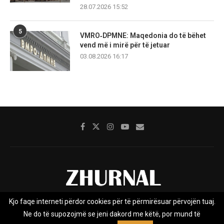
28.07.2026 15:52
5
VMRO‑DPMNE: Maqedonia do të bëhet
vend më i mirë për të jetuar
03.08.2026 16:17
Kjo faqe interneti përdor cookies për të përmirësuar përvojën tuaj.
Rreth nesh
Impresumi
Marketing
Kontakt
Ne do të supozojmë se jeni dakord me këtë, por mund të
Privacy Policy