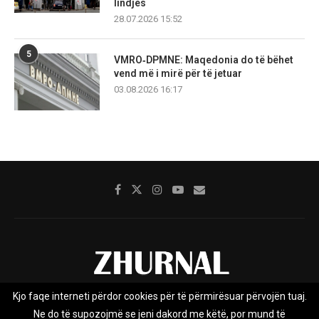
lindjes
28.07.2026 15:52
5
VMRO‑DPMNE: Maqedonia do të bëhet
vend më i mirë për të jetuar
03.08.2026 16:17
Kjo faqe interneti përdor cookies për të përmirësuar përvojën tuaj.
Rreth nesh
Impresumi
Marketing
Kontakt
Ne do të supozojmë se jeni dakord me këtë, por mund të