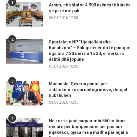
1
Arsim, në shtator 4.900 nxënës të klasës
së parë më pak
06.08.2026 17:33
2
Sportelet e NP “Ujësjellësi dhe
Kanalizimi” – Shkup nesër do të punojnë
nga ora 7:30 deri në 15:30, e mërkura
është ditë jopune
05.01.2026 10:36
3
Mucunski: Qeveria punon për
zhbllokimin e eurointegrimeve, detajet
nuk thuhen
03.08.2026 16:35
4
Në korrik janë paguar mbi 560 milionë
denarë për kompensime për pushim
mjekësor, pjesa më e madhe për lejet e