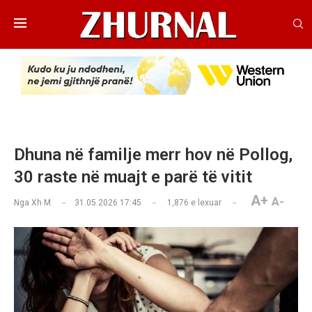
Dhuna në familje merr hov në Pollog,
30 raste në muajt e parë të vitit
A+
A-
Nga
Xh M
31.05.2026 17:45
1,876
e lexuar