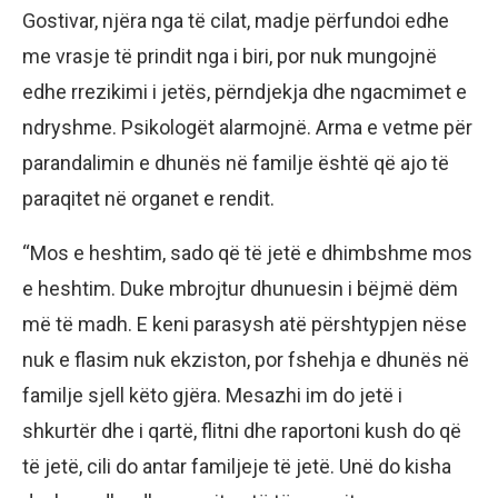
Gostivar, njëra nga të cilat, madje përfundoi edhe
me vrasje të prindit nga i biri, por nuk mungojnë
edhe rrezikimi i jetës, përndjekja dhe ngacmimet e
ndryshme. Psikologët alarmojnë. Arma e vetme për
parandalimin e dhunës në familje është që ajo të
paraqitet në organet e rendit.
“Mos e heshtim, sado që të jetë e dhimbshme mos
e heshtim. Duke mbrojtur dhunuesin i bëjmë dëm
më të madh. E keni parasysh atë përshtypjen nëse
nuk e flasim nuk ekziston, por fshehja e dhunës në
familje sjell këto gjëra. Mesazhi im do jetë i
shkurtër dhe i qartë, flitni dhe raportoni kush do që
të jetë, cili do antar familjeje të jetë. Unë do kisha