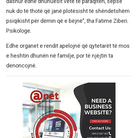
dashur edhe dhunuesit vetë të paraqiten, sepse
nuk do të thotë që janë plotësisht të shëndetshëm
psiqikisht për dëmin që e bëjnë”, tha Fatime Ziberi.
Psikologe.
Edhe organet e rendit apelojnë që qytetarët të mos
e heshtin dhunën në familje, por të njëjtin ta
denoncojnë.