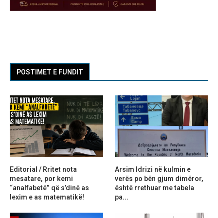
POSTIMET E FUNDIT
Editorial / Rritet nota
Arsim Idrizi në kulmin e
mesatare, por kemi
verës po bën gjum dimëror,
“analfabetë” që s’dinë as
është rrethuar me tabela
lexim e as matematikë!
pa...