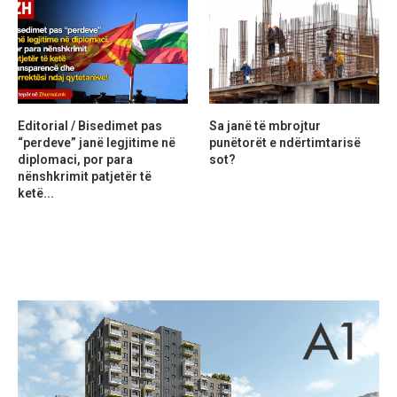
Editorial / Bisedimet pas
Sa janë të mbrojtur
“perdeve” janë legjitime në
punëtorët e ndërtimtarisë
diplomaci, por para
sot?
nënshkrimit patjetër të
ketë...