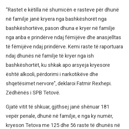
“Rastet e këtilla në shumicën e rasteve për dhunë
në familje janë kryera nga bashkëshorët nga
bashkëshortëve, pason dhuna e kryer në familje
nga anba e prindërve ndaj fëmijëve dhe anasjelltas
të fëmijëve ndaj prindërve. Kemi raste të raportuara
ndaj dhunës në familje të kryer nga ish
bashkëshortët, ku shkak apo arsyeja kryesore
është alkooli, përdorimi i narkotikëve dhe
shqetësimet nervore”, deklaroi Fatmir Rexhepi.
Zëdhënës i SPB Tetovë.
Gjatë vitit të shkuar, gjithsej janë shënuar 181
vepër penale, dhunë në familje, e nga ky numër,
kryeson Tetova me 125 dhe 56 raste të dhunës në