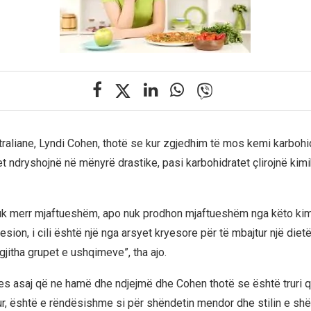
traliane, Lyndi Cohen, thotë se kur zgjedhim të mos kemi karbohi
t ndryshojnë në mënyrë drastike, pasi karbohidratet çlirojnë kimi
j nuk merr mjaftueshëm, apo nuk prodhon mjaftueshëm nga këto ki
sion, i cili është një nga arsyet kryesore për të mbajtur një diet
gjitha grupet e ushqimeve”, tha ajo.
mes asaj që ne hamë dhe ndjejmë dhe Cohen thotë se është truri 
r, është e rëndësishme si për shëndetin mendor dhe stilin e s