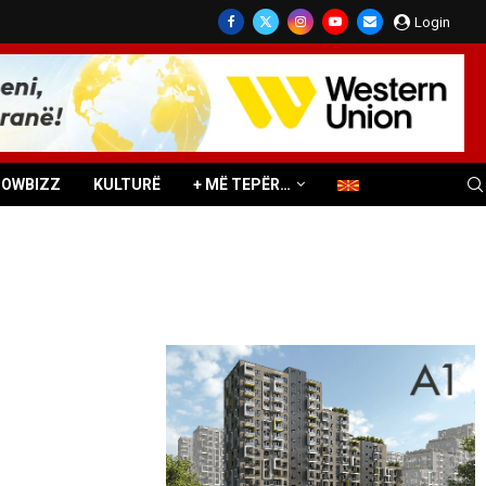
Login
HOWBIZZ
KULTURË
+ MË TEPËR…