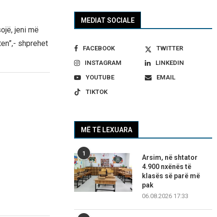
MEDIAT SOCIALE
ojë, jeni më
ten”,- shprehet
FACEBOOK
TWITTER
INSTAGRAM
LINKEDIN
YOUTUBE
EMAIL
TIKTOK
MË TË LEXUARA
1
Arsim, në shtator
4.900 nxënës të
klasës së parë më
pak
06.08.2026 17:33