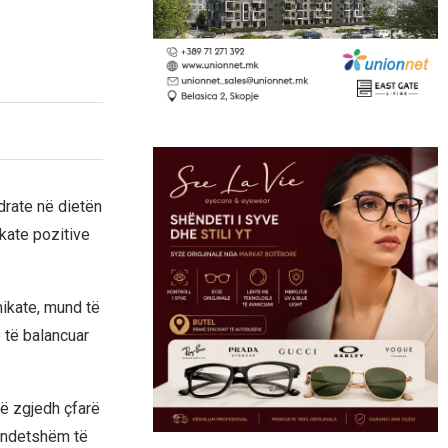
drate në dietën
kate pozitive
mikate, mund të
ë të balancuar
që zgjedh çfarë
hëndetshëm të