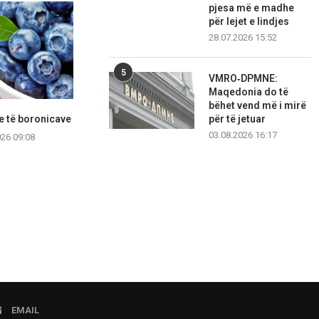
pjesa më e madhe
për lejet e lindjes
28.07.2026 15:52
5
VMRO‑DPMNE:
Maqedonia do të
bëhet vend më i mirë
e të boronicave
Çfarë ndodh me trupin tuaj
Pesë veprime t
për të jetuar
nëse pini kafenë...
mbajtu
03.08.2026 16:17
026 09:08
06.08.2026 09:39
06.08.2
EMAIL