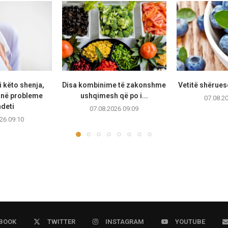
i këto shenja,
Disa kombinime të zakonshme
Vetitë shërues
jnë probleme
ushqimesh që po i...
07.08.2
deti
07.08.2026 09:09
26 09:10
BOOK
TWITTER
INSTAGRAM
YOUTUBE