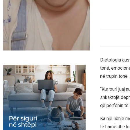
Dietologia aus
tonë, emocione
në trupin tonë.
“Kur truri jua
shkaktojë depre
që përfshin të 
Ka një lidhje 
të hamë dhe ku