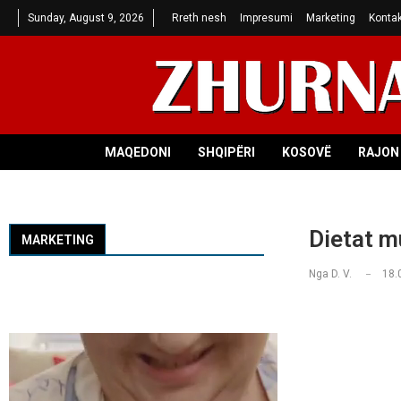
Sunday, August 9, 2026
Rreth nesh
Impresumi
Marketing
Kontak
MAQEDONI
SHQIPËRI
KOSOVË
RAJON 
Dietat m
MARKETING
Nga
D. V.
18.