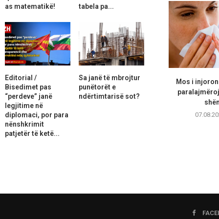
as matematikë!
tabela pa...
Editorial /
Sa janë të mbrojtur
Mos i injoron
Bisedimet pas
punëtorët e
paralajmëro
“perdeve” janë
ndërtimtarisë sot?
shën
legjitime në
diplomaci, por para
07.08.20
nënshkrimit
patjetër të ketë...
FACE