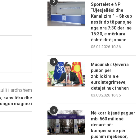
2
Sportelet e NP
“Ujësjellësi dhe
Kanalizimi” – Shkup
nesër do të punojnë
nga ora 7:30 deri në
15:30, e mërkura
është ditë jopune
05.01.2026 10:36
3
Mucunski: Qeveria
punon për
zhbllokimin e
eurointegrimeve,
detajet nuk thuhen
kulli i ardhshëm
03.08.2026 16:35
, kapsllëku dhe
mungon magnezi
4
Në korrik janë paguar
mbi 560 milionë
denarë për
kompensime për
pushim mjekësor,