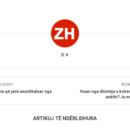
D. V.
parshëm
Arti
ne që janë anashkaluar nga
Vuani nga dhimbja e kokës
ankthi? Ju 
ARTIKUJ TË NDËRLIDHURA