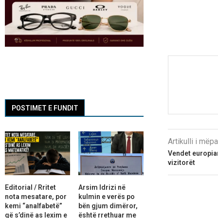
POSTIMET E FUNDIT
Artikulli i më
Vendet europia
vizitorët
Editorial / Rritet
Arsim Idrizi në
nota mesatare, por
kulmin e verës po
kemi “analfabetë”
bën gjum dimëror,
që s’dinë as lexim e
është rrethuar me