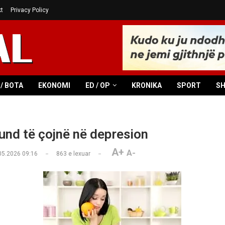
t
Privacy Policy
/ BOTA
EKONOMI
ED / OP
KRONIKA
SPORT
S
und të çojnë në depresion
A+
A-
05.2026 09:16
863
e lexuar