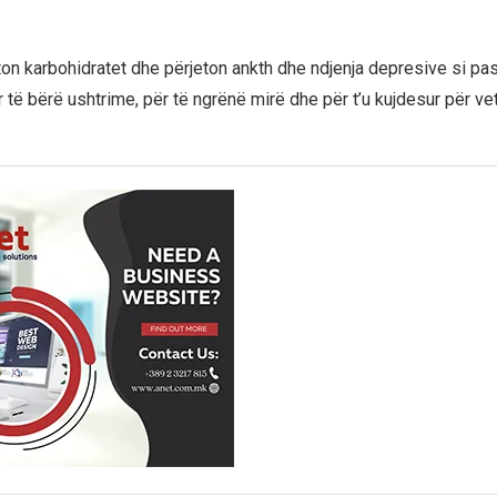
ton karbohidratet dhe përjeton ankth dhe ndjenja depresive si pas
r të bërë ushtrime, për të ngrënë mirë dhe për t’u kujdesur për ve