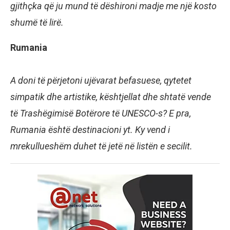
gjithçka që ju mund të dëshironi madje me një kosto
shumë të lirë.
Rumania
A doni të përjetoni ujëvarat befasuese, qytetet
simpatik dhe artistike, kështjellat dhe shtatë vende
të Trashëgimisë Botërore të UNESCO-s? E pra,
Rumania është destinacioni yt. Ky vend i
mrekullueshëm duhet të jetë në listën e secilit.