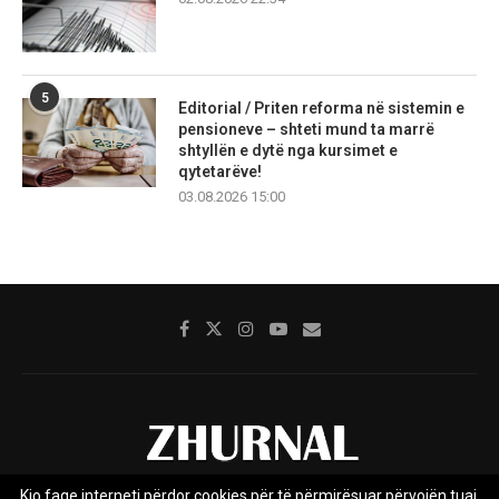
5
Editorial / Priten reforma në sistemin e
pensioneve – shteti mund ta marrë
shtyllën e dytë nga kursimet e
qytetarëve!
03.08.2026 15:00
Kjo faqe interneti përdor cookies për të përmirësuar përvojën tuaj.