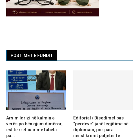
POSTIMET E FUNDIT
Arsim Idrizi në kulmin e
Editorial / Bisedimet pas
verës po bën gjum dimëror,
“perdeve” janë legjitime në
është rrethuar me tabela
diplomaci, por para
pa...
nënshkrimit patjetër të