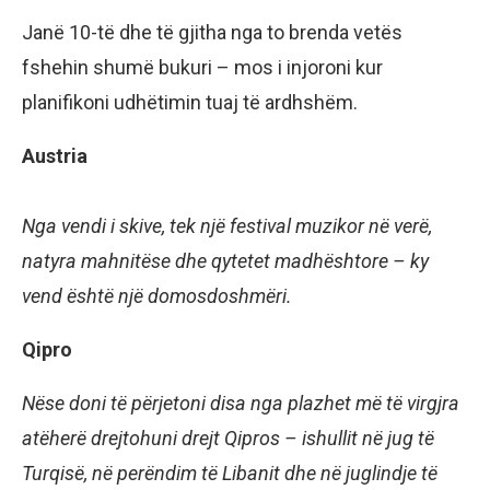
Janë 10-të dhe të gjitha nga to brenda vetës
fshehin shumë bukuri – mos i injoroni kur
planifikoni udhëtimin tuaj të ardhshëm.
Austria
Nga vendi i skive, tek një festival muzikor në verë,
natyra mahnitëse dhe qytetet madhështore – ky
vend është një domosdoshmëri.
Qipro
Nëse doni të përjetoni disa nga plazhet më të virgjra
atëherë drejtohuni drejt Qipros – ishullit në jug të
Turqisë, në perëndim të Libanit dhe në juglindje të