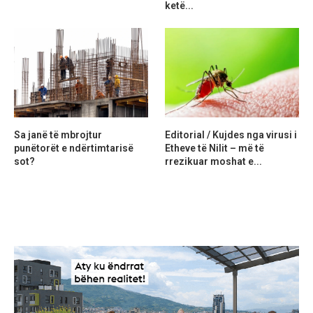
ketë...
Sa janë të mbrojtur
Editorial / Kujdes nga virusi i
punëtorët e ndërtimtarisë
Etheve të Nilit – më të
sot?
rrezikuar moshat e...