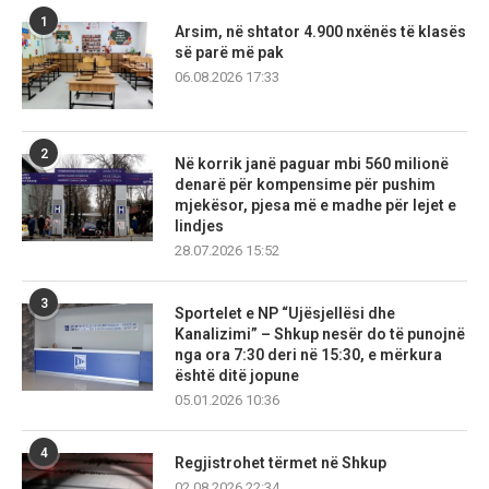
1
Arsim, në shtator 4.900 nxënës të klasës
së parë më pak
06.08.2026 17:33
2
Në korrik janë paguar mbi 560 milionë
denarë për kompensime për pushim
mjekësor, pjesa më e madhe për lejet e
lindjes
28.07.2026 15:52
3
Sportelet e NP “Ujësjellësi dhe
Kanalizimi” – Shkup nesër do të punojnë
nga ora 7:30 deri në 15:30, e mërkura
është ditë jopune
05.01.2026 10:36
4
Regjistrohet tërmet në Shkup
02.08.2026 22:34