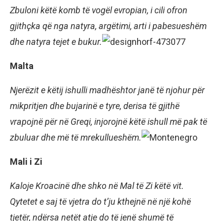
Zbuloni këtë komb të vogël evropian, i cili ofron
gjithçka që nga natyra, argëtimi, arti i pabesueshëm
dhe natyra tejet e bukur.
Malta
Njerëzit e këtij ishulli madhështor janë të njohur për
mikpritjen dhe bujarinë e tyre, derisa të gjithë
vrapojnë për në Greqi, injorojnë këtë ishull më pak të
zbuluar dhe më të mrekullueshëm.
Mali i Zi
Kaloje Kroacinë dhe shko në Mal të Zi këtë vit.
Qytetet e saj të vjetra do t’ju kthejnë në një kohë
tjetër, ndërsa netët atje do të jenë shumë të