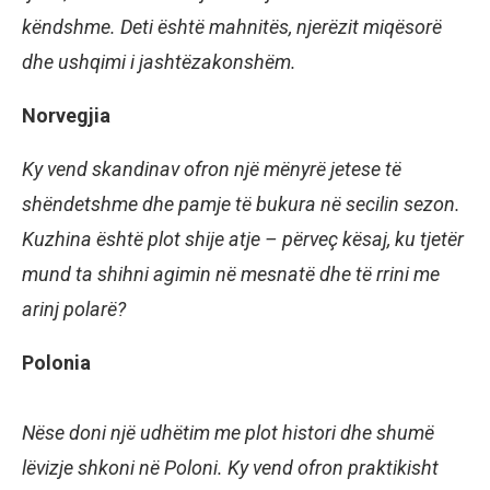
këndshme. Deti është mahnitës, njerëzit miqësorë
dhe ushqimi i jashtëzakonshëm.
Norvegjia
Ky vend skandinav ofron një mënyrë jetese të
shëndetshme dhe pamje të bukura në secilin sezon.
Kuzhina është plot shije atje – përveç kësaj, ku tjetër
mund ta shihni agimin në mesnatë dhe të rrini me
arinj polarë?
Polonia
Nëse doni një udhëtim me plot histori dhe shumë
lëvizje shkoni në Poloni. Ky vend ofron praktikisht