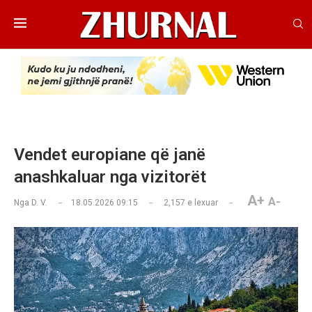
Vendet europiane që janë
anashkaluar nga vizitorët
A+
A-
Nga
D. V.
18.05.2026 09:15
2,157
e lexuar