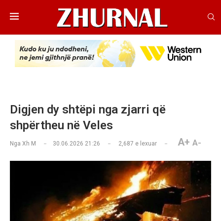
Digjen dy shtëpi nga zjarri që
shpërtheu në Veles
A+
A-
Nga
Xh M
30.06.2026 21:26
2,687
e lexuar