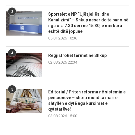
3
Sportelet e NP “Ujësjellësi dhe
Kanalizimi” – Shkup nesër do të punojnë
nga ora 7:30 deri në 15:30, e mërkura
është ditë jopune
05.01.2026 10:36
4
Regjistrohet tërmet në Shkup
02.08.2026 22:34
5
Editorial / Priten reforma në sistemin e
pensioneve – shteti mund ta marrë
shtyllën e dytë nga kursimet e
qytetarëve!
03.08.2026 15:00