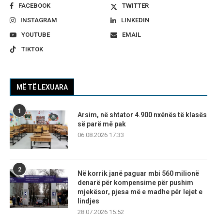
FACEBOOK
TWITTER
INSTAGRAM
LINKEDIN
YOUTUBE
EMAIL
TIKTOK
MË TË LEXUARA
1
Arsim, në shtator 4.900 nxënës të klasës
së parë më pak
06.08.2026 17:33
2
Në korrik janë paguar mbi 560 milionë
denarë për kompensime për pushim
mjekësor, pjesa më e madhe për lejet e
lindjes
28.07.2026 15:52