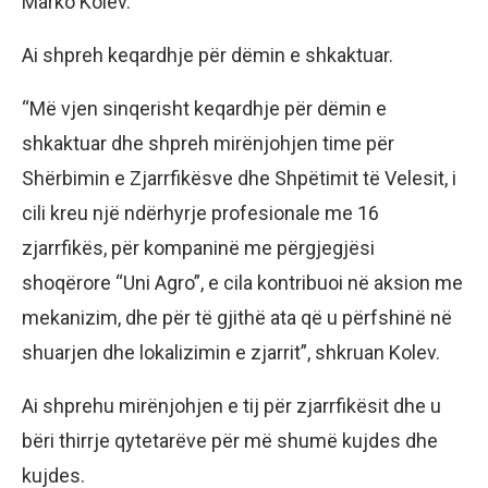
Marko Kolev.
Ai shpreh keqardhje për dëmin e shkaktuar.
“Më vjen sinqerisht keqardhje për dëmin e
shkaktuar dhe shpreh mirënjohjen time për
Shërbimin e Zjarrfikësve dhe Shpëtimit të Velesit, i
cili kreu një ndërhyrje profesionale me 16
zjarrfikës, për kompaninë me përgjegjësi
shoqërore “Uni Agro”, e cila kontribuoi në aksion me
mekanizim, dhe për të gjithë ata që u përfshinë në
shuarjen dhe lokalizimin e zjarrit”, shkruan Kolev.
Ai shprehu mirënjohjen e tij për zjarrfikësit dhe u
bëri thirrje qytetarëve për më shumë kujdes dhe
kujdes.