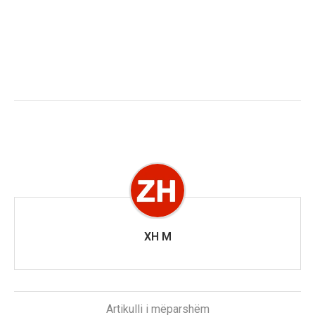
XH M
Artikulli i mëparshëm