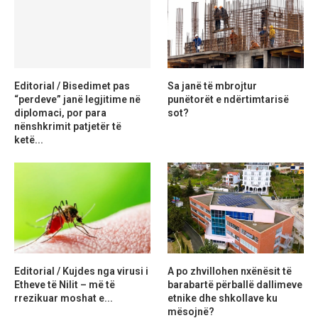
Editorial / Bisedimet pas
Sa janë të mbrojtur
“perdeve” janë legjitime në
punëtorët e ndërtimtarisë
diplomaci, por para
sot?
nënshkrimit patjetër të
ketë...
Editorial / Kujdes nga virusi i
A po zhvillohen nxënësit të
Etheve të Nilit – më të
barabartë përballë dallimeve
rrezikuar moshat e...
etnike dhe shkollave ku
mësojnë?