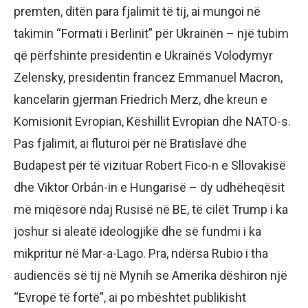
premten, ditën para fjalimit të tij, ai mungoi në
takimin “Formati i Berlinit” për Ukrainën – një tubim
që përfshinte presidentin e Ukrainës Volodymyr
Zelensky, presidentin francez Emmanuel Macron,
kancelarin gjerman Friedrich Merz, dhe kreun e
Komisionit Evropian, Këshillit Evropian dhe NATO-s.
Pas fjalimit, ai fluturoi për në Bratislavë dhe
Budapest për të vizituar Robert Fico-n e Sllovakisë
dhe Viktor Orbán-in e Hungarisë – dy udhëheqësit
më miqësorë ndaj Rusisë në BE, të cilët Trump i ka
joshur si aleatë ideologjikë dhe së fundmi i ka
mikpritur në Mar-a-Lago. Pra, ndërsa Rubio i tha
audiencës së tij në Mynih se Amerika dëshiron një
“Evropë të fortë”, ai po mbështet publikisht