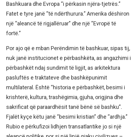
Bashkuara dhe Evropa “i përkasin njëra-tjetrës.”
Fatet e tyre janë “të ndërthurura.” Amerika dëshiron
një “aleancë të rigjallëruar” dhe një “Evropë të
fortë.”
Por ajo që e mban Perëndimin të bashkuar, sipas tij,
nuk janë institucionet e përbashkëta, as angazhimi i
përbashkët ndaj sundimit të ligjit, as arkitektura
pasluftës e traktateve dhe bashkëpunimit
multilateral. Është “historia e përbashkët, besimi i
krishterë, kultura, trashëgimia, gjuha, origjina dhe
sakrificat që paraardhësit tanë bënë së bashku”.
Fjalët kyçe këtu janë “besimi kristian” dhe “ardhja.”
Rubio e përkufizoi lidhjen transatlantike jo si një
aleancë politike, por si një linjë gjaku civilizues –