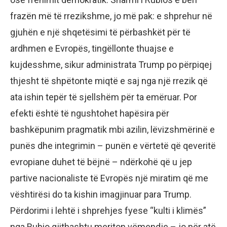
frazën më të rrezikshme, jo më pak: e shprehur në
gjuhën e një shqetësimi të përbashkët për të
ardhmen e Evropës, tingëllonte thuajse e
kujdesshme, sikur administrata Trump po përpiqej
thjesht të shpëtonte miqtë e saj nga një rrezik që
ata ishin tepër të sjellshëm për ta emëruar. Por
efekti është të ngushtohet hapësira për
bashkëpunim pragmatik mbi azilin, lëvizshmërinë e
punës dhe integrimin – punën e vërtetë që qeveritë
evropiane duhet të bëjnë – ndërkohë që u jep
partive nacionaliste të Evropës një miratim që me
vështirësi do ta kishin imagjinuar para Trump.
Përdorimi i lehtë i shprehjes fyese “kulti i klimës”
nga Rubio gjithashtu meriton vëmendje – jo për atë