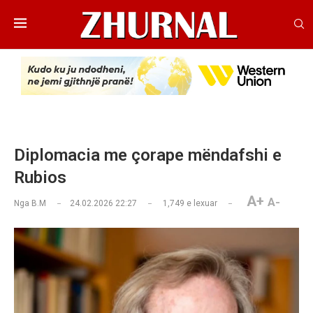
Diplomacia me çorape mëndafshi e
Rubios
A+
A-
Nga
B.M
24.02.2026 22:27
1,749
e lexuar