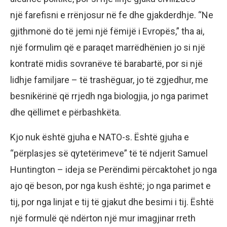
një farefisni e rrënjosur në fe dhe gjakderdhje. “Ne
gjithmonë do të jemi një fëmijë i Evropës,” tha ai,
një formulim që e paraqet marrëdhënien jo si një
kontratë midis sovranëve të barabartë, por si një
lidhje familjare – të trashëguar, jo të zgjedhur, me
besnikërinë që rrjedh nga biologjia, jo nga parimet
dhe qëllimet e përbashkëta.
Kjo nuk është gjuha e NATO-s. Është gjuha e
“përplasjes së qytetërimeve” të të ndjerit Samuel
Huntington – ideja se Perëndimi përcaktohet jo nga
ajo që beson, por nga kush është; jo nga parimet e
tij, por nga linjat e tij të gjakut dhe besimi i tij. Është
një formulë që ndërton një mur imagjinar rreth