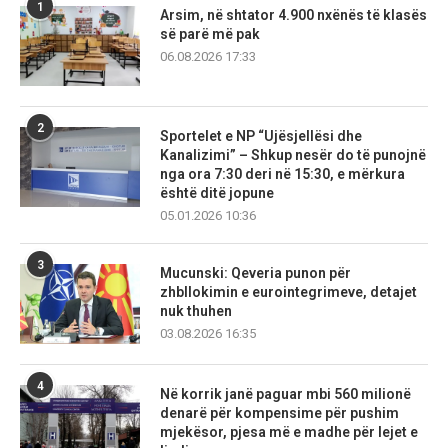
1
Arsim, në shtator 4.900 nxënës të klasës
së parë më pak
06.08.2026 17:33
2
Sportelet e NP “Ujësjellësi dhe
Kanalizimi” – Shkup nesër do të punojnë
nga ora 7:30 deri në 15:30, e mërkura
është ditë jopune
05.01.2026 10:36
3
Mucunski: Qeveria punon për
zhbllokimin e eurointegrimeve, detajet
nuk thuhen
03.08.2026 16:35
4
Në korrik janë paguar mbi 560 milionë
denarë për kompensime për pushim
mjekësor, pjesa më e madhe për lejet e