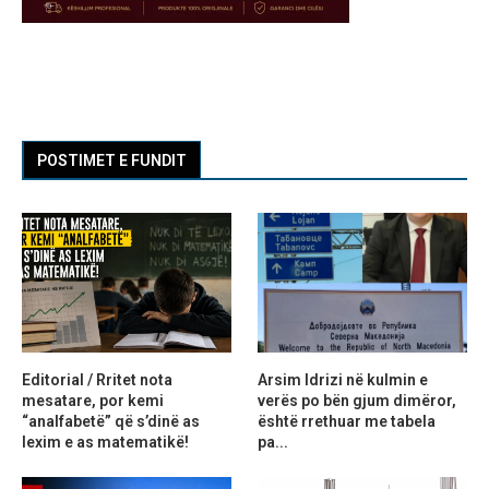
POSTIMET E FUNDIT
Editorial / Rritet nota
Arsim Idrizi në kulmin e
mesatare, por kemi
verës po bën gjum dimëror,
“analfabetë” që s’dinë as
është rrethuar me tabela
lexim e as matematikë!
pa...