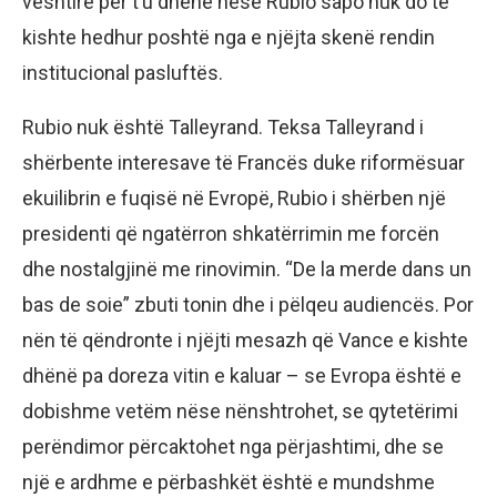
vështirë për t’u dhënë nëse Rubio sapo nuk do të
kishte hedhur poshtë nga e njëjta skenë rendin
institucional pasluftës.
Rubio nuk është Talleyrand. Teksa Talleyrand i
shërbente interesave të Francës duke riformësuar
ekuilibrin e fuqisë në Evropë, Rubio i shërben një
presidenti që ngatërron shkatërrimin me forcën
dhe nostalgjinë me rinovimin. “De la merde dans un
bas de soie” zbuti tonin dhe i pëlqeu audiencës. Por
nën të qëndronte i njëjti mesazh që Vance e kishte
dhënë pa doreza vitin e kaluar – se Evropa është e
dobishme vetëm nëse nënshtrohet, se qytetërimi
perëndimor përcaktohet nga përjashtimi, dhe se
një e ardhme e përbashkët është e mundshme