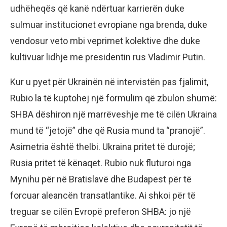
udhëheqës që kanë ndërtuar karrierën duke
sulmuar institucionet evropiane nga brenda, duke
vendosur veto mbi veprimet kolektive dhe duke
kultivuar lidhje me presidentin rus Vladimir Putin.
Kur u pyet për Ukrainën në intervistën pas fjalimit,
Rubio la të kuptohej një formulim që zbulon shumë:
SHBA dëshiron një marrëveshje me të cilën Ukraina
mund të “jetojë” dhe që Rusia mund ta “pranojë”.
Asimetria është thelbi. Ukraina pritet të durojë;
Rusia pritet të kënaqet. Rubio nuk fluturoi nga
Mynihu për në Bratislavë dhe Budapest për të
forcuar aleancën transatlantike. Ai shkoi për të
treguar se cilën Evropë preferon SHBA: jo një