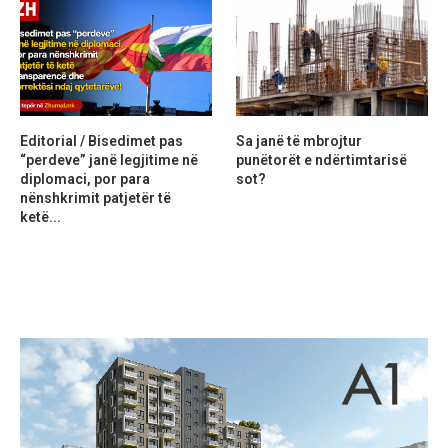
Editorial / Bisedimet pas
Sa janë të mbrojtur
“perdeve” janë legjitime në
punëtorët e ndërtimtarisë
diplomaci, por para
sot?
nënshkrimit patjetër të
ketë...