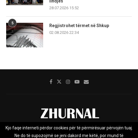
lindjes
28.07.2026 15:52
5
Regjistrohet tërmet në Shkup
02.08.2026 22:34
Kjo faqe interneti përdor cookies për të përmirësuar përvojën tuaj.
Rreth nesh
Impresumi
Marketing
Kontakt
Ne do të supozojmë se jeni dakord me këtë, por mund të