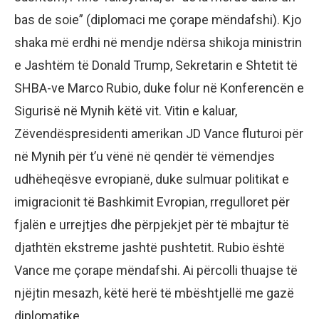
bas de soie” (diplomaci me çorape mëndafshi). Kjo
shaka më erdhi në mendje ndërsa shikoja ministrin
e Jashtëm të Donald Trump, Sekretarin e Shtetit të
SHBA-ve Marco Rubio, duke folur në Konferencën e
Sigurisë në Mynih këtë vit. Vitin e kaluar,
Zëvendëspresidenti amerikan JD Vance fluturoi për
në Mynih për t’u vënë në qendër të vëmendjes
udhëheqësve evropianë, duke sulmuar politikat e
imigracionit të Bashkimit Evropian, rregulloret për
fjalën e urrejtjes dhe përpjekjet për të mbajtur të
djathtën ekstreme jashtë pushtetit. Rubio është
Vance me çorape mëndafshi. Ai përcolli thuajse të
njëjtin mesazh, këtë herë të mbështjellë me gazë
diplomatike.