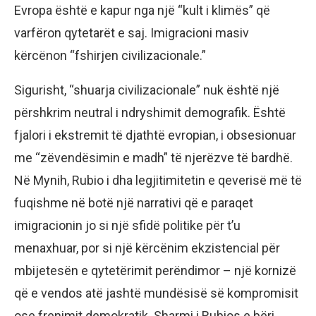
Evropa është e kapur nga një “kult i klimës” që
varfëron qytetarët e saj. Imigracioni masiv
kërcënon “fshirjen civilizacionale.”
Sigurisht, “shuarja civilizacionale” nuk është një
përshkrim neutral i ndryshimit demografik. Është
fjalori i ekstremit të djathtë evropian, i obsesionuar
me “zëvendësimin e madh” të njerëzve të bardhë.
Në Mynih, Rubio i dha legjitimitetin e qeverisë më të
fuqishme në botë një narrativi që e paraqet
imigracionin jo si një sfidë politike për t’u
menaxhuar, por si një kërcënim ekzistencial për
mbijetesën e qytetërimit perëndimor – një kornizë
që e vendos atë jashtë mundësisë së kompromisit
ose frenimit demokratik. Sharmi i Rubios e bëri