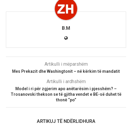
B.M
Artikulli i mëparshëm
Mes Prekazit dhe Washingtonit – në kërkim të mandatit
Artikulli i ardhshëm
Model i ri për zgjerim apo anëtarësim i pjesshëm? –
Trosanovski thekson se të gjitha vendet e BE-së duhet të
thonë “po”
ARTIKUJ TË NDËRLIDHURA