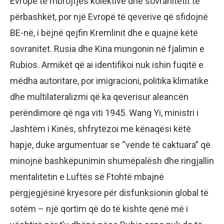
Evropë të mbrojtjes kolektive dhe sovranitetit të
përbashkët, por një Evropë të qeverive që sfidojnë
BE-në, i bëjnë qejfin Kremlinit dhe e quajnë këtë
sovranitet. Rusia dhe Kina mungonin në fjalimin e
Rubios. Armikët që ai identifikoi nuk ishin fuqitë e
mëdha autoritare, por imigracioni, politika klimatike
dhe multilateralizmi që ka qeverisur aleancën
perëndimore që nga viti 1945. Wang Yi, ministri i
Jashtëm i Kinës, shfrytëzoi me kënaqësi këtë
hapje, duke argumentuar se “vende të caktuara” që
minojnë bashkëpunimin shumëpalësh dhe ringjallin
mentalitetin e Luftës së Ftohtë mbajnë
përgjegjësinë kryesore për disfunksionin global të
sotëm – një qortim që do të kishte qenë më i