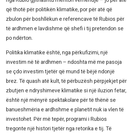
që thotë për politikën klimatike, por për atë që
zbulon për boshllëkun e referencave të Rubios për
të ardhmen e lavdishme që shefi i tij pretendon se
po ndërton.
Politika klimatike është, nga përkufizimi, një
investim në të ardhmen – ndoshta më me pasoja
se çdo investim tjetër që mund të bëjë ndonjë
brez. Të quash atë kult, të përbuzësh përpjekjet për
zbutjen e ndryshimeve klimatike si një iluzion fetar,
është një mënyrë spektakolare për të thënë se
banueshmëria e ardhshme e planetit nuk ia vlen të
investohet. Për më tepër, programi i Rubios
tregonte një histori tjetër nga retorika e tij. Të