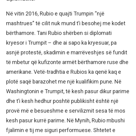
Në vitin 2016, Rubio e quajti Trumpin “një
mashtrues” të cilit nuk mund t’i besohej me kodet
bërthamore. Tani Rubio shërben si diplomati
kryesor i Trumpit – dhe ai sapo ka kryesuar, pa
asnjë protestë, skadimin e marrëveshjes së fundit
të mbetur që kufizonte armët bërthamore ruse dhe
amerikane. Vetë-tradhtia e Rubios ka qenë kaq e
plotë saqë barazohet me një kualifikim pune. Në
Washingtonin e Trumpit, të kesh pasur dikur parime
dhe t’i kesh hedhur poshtë publikisht është një
provë më e besueshme e servilizmit sesa të mos
kesh pasur kurrë parime. Në Mynih, Rubio mbushi
fjalimin e tij me siguri performuese. Shtetet e