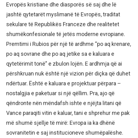
Evropës kristiane dhe diasporës së saj dhe lë
jashtë qytetarët myslimanë të Evropës, traditat
sekulare të Republikës Franceze dhe realitetet
shumëkonfesionale të jetës moderne evropiane.
Premtimi i Rubios për një të ardhme “po aq krenare,
po aq sovrane dhe po aq jetike sa e kaluara e
qytetërimit tonë” e zbulon lojën. E ardhmja që ai
përshkruan nuk është një vizion për diçka që duhet
ndërtuar. Është e kaluara e projektuar përpara –
nostalgjia e paketuar si një qëllim. Pra, ajo që
qëndronte nën mëndafsh ishte e njëjta litani që
Vance paraqiti vitin e kaluar, tani e shprehur me pak
më shumë sjellje të mirë: Evropa ia ka dhënë
sovranitetin e saj institucioneve shumëpalëshe.