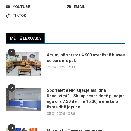
YOUTUBE
EMAIL
TIKTOK
MË TË LEXUARA
1
Arsim, në shtator 4.900 nxënës të klasës
së parë më pak
06.08.2026 17:33
2
Sportelet e NP “Ujësjellësi dhe
Kanalizimi” – Shkup nesër do të punojnë
nga ora 7:30 deri në 15:30, e mërkura
është ditë jopune
05.01.2026 10:36
3
Mucunski: Qeveria punon për