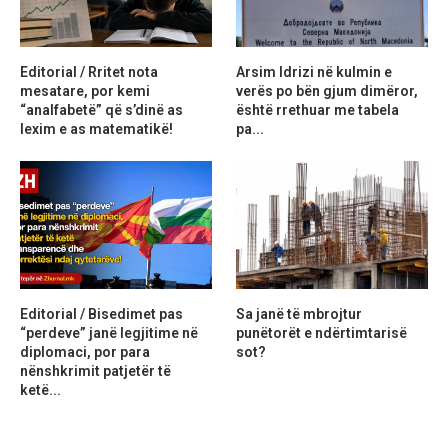
Editorial / Rritet nota
Arsim Idrizi në kulmin e
mesatare, por kemi
verës po bën gjum dimëror,
“analfabetë” që s’dinë as
është rrethuar me tabela
lexim e as matematikë!
pa...
Editorial / Bisedimet pas
Sa janë të mbrojtur
“perdeve” janë legjitime në
punëtorët e ndërtimtarisë
diplomaci, por para
sot?
nënshkrimit patjetër të
ketë...