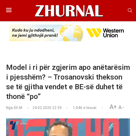
Model i ri për zgjerim apo anëtarësim
i pjesshëm? – Trosanovski thekson
se të gjitha vendet e BE-së duhet të
thonë “po”
A+
A-
Nga
Xh M
24.02.2026 22:39
1,046
e lexuar