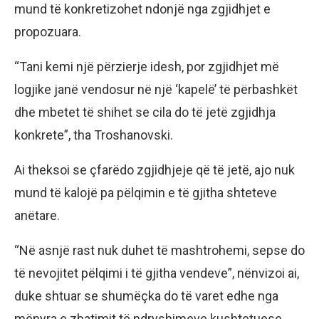
mund të konkretizohet ndonjë nga zgjidhjet e
propozuara.
“Tani kemi një përzierje idesh, por zgjidhjet më
logjike janë vendosur në një ‘kapelë’ të përbashkët
dhe mbetet të shihet se cila do të jetë zgjidhja
konkrete”, tha Troshanovski.
Ai theksoi se çfarëdo zgjidhjeje që të jetë, ajo nuk
mund të kalojë pa pëlqimin e të gjitha shteteve
anëtare.
“Në asnjë rast nuk duhet të mashtrohemi, sepse do
të nevojitet pëlqimi i të gjitha vendeve”, nënvizoi ai,
duke shtuar se shumëçka do të varet edhe nga
mënyra e zbatimit të ndryshimeve kushtetuese,