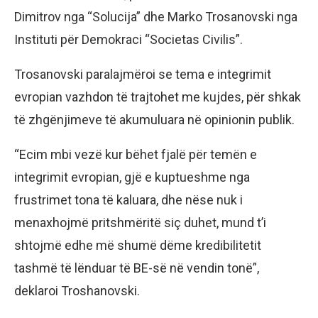
Dimitrov nga “Solucija” dhe Marko Trosanovski nga
Instituti për Demokraci “Societas Civilis”.
Trosanovski paralajmëroi se tema e integrimit
evropian vazhdon të trajtohet me kujdes, për shkak
të zhgënjimeve të akumuluara në opinionin publik.
“Ecim mbi vezë kur bëhet fjalë për temën e
integrimit evropian, gjë e kuptueshme nga
frustrimet tona të kaluara, dhe nëse nuk i
menaxhojmë pritshmëritë siç duhet, mund t’i
shtojmë edhe më shumë dëme kredibilitetit
tashmë të lënduar të BE-së në vendin tonë”,
deklaroi Troshanovski.