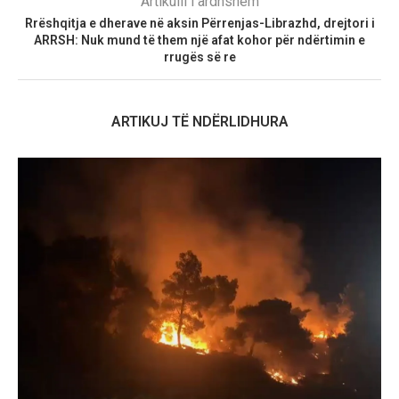
Artikulli i ardhshëm
Rrëshqitja e dherave në aksin Përrenjas-Librazhd, drejtori i
ARRSH: Nuk mund të them një afat kohor për ndërtimin e
rrugës së re
ARTIKUJ TË NDËRLIDHURA