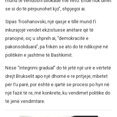
mund të vendosni bllokadë me veto. Ende nuk dihet
se si do të përpunohet kjo”, shpjegoi ai.
Sipas Troshanovski, një qasje e tillë mund t’i
inkurajojë vendet ekzistuese anëtare që të
pranojnë, siç u shpreh ai, “demokracitë e
pakonsoliduara”, pa frikën se ato do të ndikojnë në
politikën e jashtme të Bashkimit.
Nëse “integrimi gradual” do të jetë një urë e vërtetë
drejt Brukselit apo një dhomë e re pritjeje, mbetet
për t’u parë, por është e qartë se procesi po hyn në
një fazë të re, më konkrete, ku vendimet politike do
të jenë vendimtare.