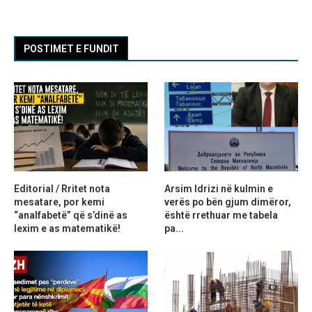
POSTIMET E FUNDIT
Editorial / Rritet nota
Arsim Idrizi në kulmin e
mesatare, por kemi
verës po bën gjum dimëror,
“analfabetë” që s’dinë as
është rrethuar me tabela
lexim e as matematikë!
pa...