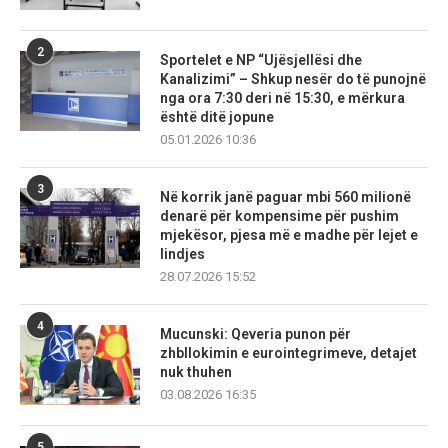
2
Sportelet e NP “Ujësjellësi dhe
Kanalizimi” – Shkup nesër do të punojnë
nga ora 7:30 deri në 15:30, e mërkura
është ditë jopune
05.01.2026 10:36
3
Në korrik janë paguar mbi 560 milionë
denarë për kompensime për pushim
mjekësor, pjesa më e madhe për lejet e
lindjes
28.07.2026 15:52
4
Mucunski: Qeveria punon për
zhbllokimin e eurointegrimeve, detajet
nuk thuhen
03.08.2026 16:35
5