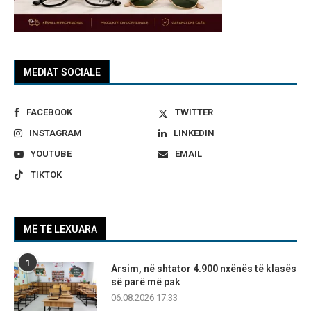
MEDIAT SOCIALE
FACEBOOK
TWITTER
INSTAGRAM
LINKEDIN
YOUTUBE
EMAIL
TIKTOK
MË TË LEXUARA
1
Arsim, në shtator 4.900 nxënës të klasës
së parë më pak
06.08.2026 17:33