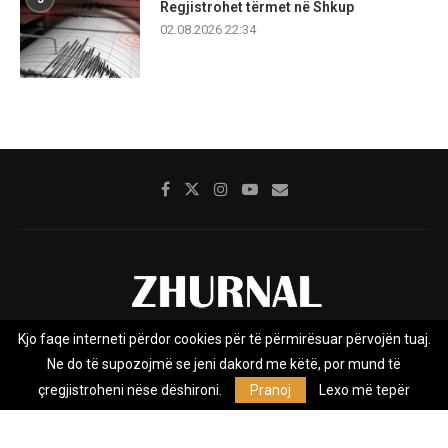
Regjistrohet tërmet në Shkup
02.08.2026 22:34
Kjo faqe interneti përdor cookies për të përmirësuar përvojën tuaj.
Rreth nesh
Impresumi
Marketing
Kontakt
Ne do të supozojmë se jeni dakord me këtë, por mund të
Privacy Policy
çregjistroheni nëse dëshironi.
Pranoj
Lexo më tepër
Zhurnal.mk është Agjenci e Lajmeve e pavarur, e themeluar në vitin
2009, që e mbulon Maqedoninë, Kosovën, Shqipërinë edhe lajmet