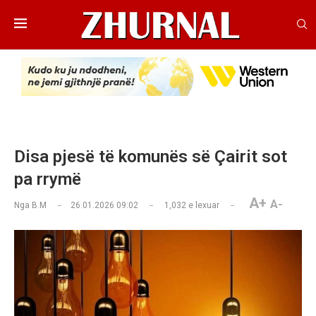
Disa pjesë të komunës së Çairit sot
pa rrymë
A+
A-
Nga
B.M
26.01.2026 09:02
1,032
e lexuar