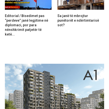
Editorial / Bisedimet pas
Sa janë të mbrojtur
“perdeve” janë legjitime në
punëtorët e ndërtimtarisë
diplomaci, por para
sot?
nënshkrimit patjetër të
ketë...