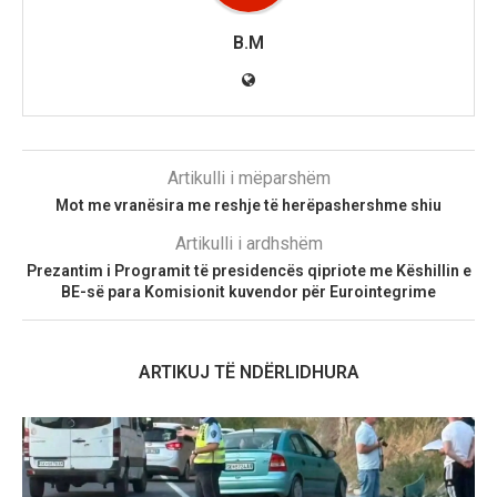
B.M
Artikulli i mëparshëm
Mot me vranësira me reshje të herëpashershme shiu
Artikulli i ardhshëm
Prezantim i Programit të presidencës qipriote me Këshillin e
BE-së para Komisionit kuvendor për Eurointegrime
ARTIKUJ TË NDËRLIDHURA