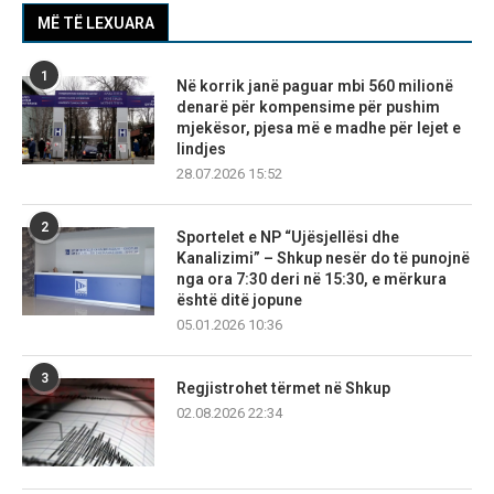
MË TË LEXUARA
1
Në korrik janë paguar mbi 560 milionë
denarë për kompensime për pushim
mjekësor, pjesa më e madhe për lejet e
lindjes
28.07.2026 15:52
2
Sportelet e NP “Ujësjellësi dhe
Kanalizimi” – Shkup nesër do të punojnë
nga ora 7:30 deri në 15:30, e mërkura
është ditë jopune
05.01.2026 10:36
3
Regjistrohet tërmet në Shkup
02.08.2026 22:34