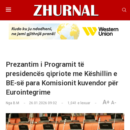
Prezantim i Programit të
presidencës qipriote me Këshillin e
BE-së para Komisionit kuvendor për
Eurointegrime
A+
A-
Nga
B.M
26.01.2026 09:02
1,041
e lexuar