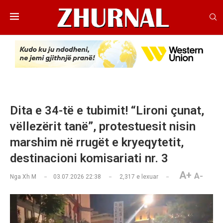
Dita e 34-të e tubimit! “Lironi çunat,
vëllezërit tanë”, protestuesit nisin
marshim në rrugët e kryeqytetit,
destinacioni komisariati nr. 3
A+
A-
Nga
Xh M
03.07.2026 22:38
2,317
e lexuar