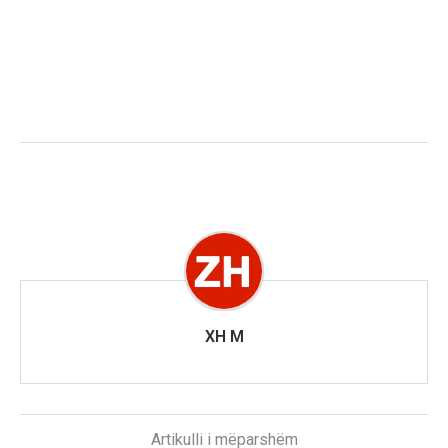
XH M
Artikulli i mëparshëm