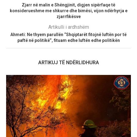
Zjarr në malin e Shëngjinit, digjen sipërfaqe të
konsiderueshme me shkurre dhe bimësi, vijon ndërhyrja e
zjarrfikësve
Artikulli i ardhshëm
Ahmeti: Ne thyem parullën “Shqiptarët fitojnë luftën por të
paftë në politikë”, fituam edhe luftën edhe politikën
ARTIKUJ TË NDËRLIDHURA