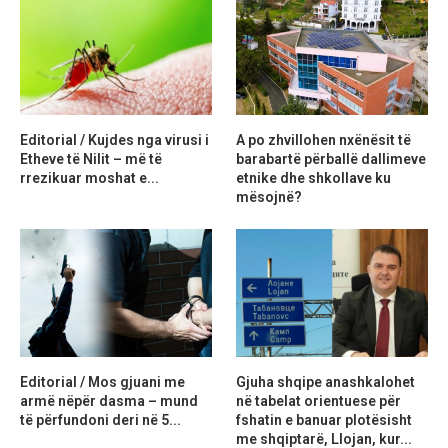
Editorial / Kujdes nga virusi i
A po zhvillohen nxënësit të
Etheve të Nilit – më të
barabartë përballë dallimeve
rrezikuar moshat e...
etnike dhe shkollave ku
mësojnë?
Editorial / Mos gjuani me
Gjuha shqipe anashkalohet
armë nëpër dasma – mund
në tabelat orientuese për
të përfundoni deri në 5...
fshatin e banuar plotësisht
me shqiptarë, Llojan, kur...