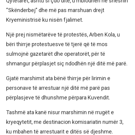
Qytetarët, ashtu si çdo ditë, u mblodhën në sheshin
“Skënderbej” dhe më pas marshuan drejt
Kryeministrisë ku nisën fjalimet.
Një prej nismëtarëve të protestës, Arben Kola, u
bëri thirrje protestuesve të tjerë që të mos
sulmojnë gazetarët dhe operatorët, për të
shmangur përplasjet siç ndodhën një ditë më parë.
Gjatë marshimit ata bënë thirrje për lirimin e
personave të arrestuar një ditë më parë pas
përplasjeve të dhunshme përpara Kuvendit.
Tashmë ata kanë nisur marshimin në rrugët e
kryeqytetit, me destinacion komisariatin numër 3,
ku mbahen të arrestuarit e ditës së djeshme.