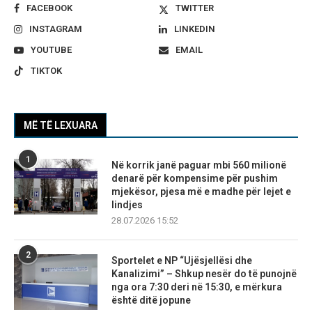
FACEBOOK
TWITTER
INSTAGRAM
LINKEDIN
YOUTUBE
EMAIL
TIKTOK
MË TË LEXUARA
1
Në korrik janë paguar mbi 560 milionë
denarë për kompensime për pushim
mjekësor, pjesa më e madhe për lejet e
lindjes
28.07.2026 15:52
2
Sportelet e NP “Ujësjellësi dhe
Kanalizimi” – Shkup nesër do të punojnë
nga ora 7:30 deri në 15:30, e mërkura
është ditë jopune