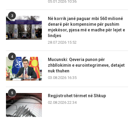
05.01.2026 10:36
3
Në korrik janë paguar mbi 560 milionë
denarë për kompensime për pushim
mjekësor, pjesa më e madhe për lejet e
lindjes
28.07.2026 15:52
4
Mucunski: Qeveria punon për
zhbllokimin e eurointegrimeve, detajet
nuk thuhen
03.08.2026 16:35
5
Regjistrohet tërmet në Shkup
02.08.2026 22:34