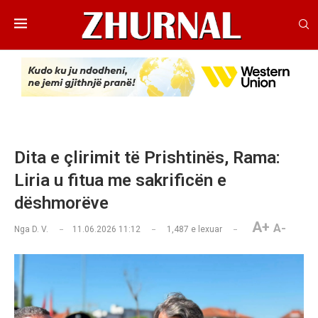
Dita e çlirimit të Prishtinës, Rama:
Liria u fitua me sakrificën e
dëshmorëve
A+
A-
Nga
D. V.
11.06.2026 11:12
1,487
e lexuar