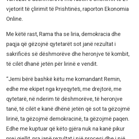
vjetorit të çlirimit të Prishtinës, raporton Ekonomia
Online.
Me këtë rast, Rama tha se liria, demokracia dhe
paqja që gëzojnë qytetarët sot janë rezultat i
sakrificës së dëshmorëve dhe heronjve të kombit,
të cilët dhanë jetën për lirinë e vendit.
“Jemi bërë bashkë këtu me komandant Remin,
edhe me ekipet nga kryeqyteti, me drejtorë, me
qytetarë, në nderim të dëshmorëve, të heronjve
tanë, të cilët e kanë dhënë jetën që sot ta gëzojmë
lirinë, ta gëzojmë demokracinë, ta gëzojmë paqen.
Edhe me kuptuar që këto gjëra nuk na kanë pikur
prej qiellit, pra janë rezultat i një procesi dhe i një