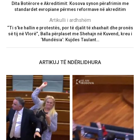
Dita Botërore e Akreditimit: Kosova synon përafrimin me
standardet evropiane përmes reformave në akreditim
Artikulli i ardhshëm
“Ti s’ke hallin e protestës, por të djalit të xhaxhait dhe pronës
së tij në Vlorë”, Balla përplaset me Shehajn në Kuvend, kreu i
‘Mundësia’: Kujdes Taulant…
ARTIKUJ TË NDËRLIDHURA