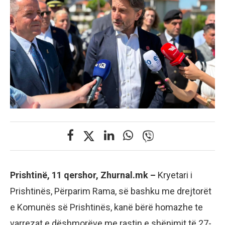
Prishtinë, 11 qershor, Zhurnal.mk –
Kryetari i
Prishtinës, Përparim Rama, së bashku me drejtorët
e Komunës së Prishtinës, kanë bërë homazhe te
varrezat e dëshmorëve me rastin e shënimit të 27-