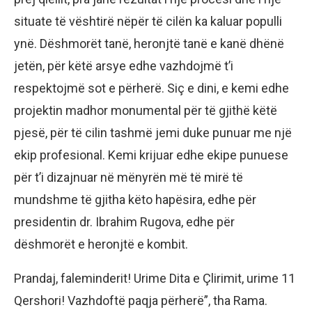
situate të vështirë nëpër të cilën ka kaluar populli
ynë. Dëshmorët tanë, heronjtë tanë e kanë dhënë
jetën, për këtë arsye edhe vazhdojmë t’i
respektojmë sot e përherë. Siç e dini, e kemi edhe
projektin madhor monumental për të gjithë këtë
pjesë, për të cilin tashmë jemi duke punuar me një
ekip profesional. Kemi krijuar edhe ekipe punuese
për t’i dizajnuar në mënyrën më të mirë të
mundshme të gjitha këto hapësira, edhe për
presidentin dr. Ibrahim Rugova, edhe për
dëshmorët e heronjtë e kombit.
Prandaj, faleminderit! Urime Dita e Çlirimit, urime 11
Qershori! Vazhdoftë paqja përherë”, tha Rama.