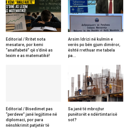
Editorial / Rritet nota
Arsim Idrizi në kulmin e
mesatare, por kemi
verës po bën gjum dimëror,
“analfabetë” që s’dinë as
është rrethuar me tabela
lexim e as matematikë!
pa...
Editorial / Bisedimet pas
Sa janë të mbrojtur
“perdeve” janë legjitime në
punëtorët e ndërtimtarisë
diplomaci, por para
sot?
nënshkrimit patjetër të