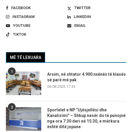
FACEBOOK
TWITTER
INSTAGRAM
LINKEDIN
YOUTUBE
EMAIL
TIKTOK
MË TË LEXUARA
1
Arsim, në shtator 4.900 nxënës të klasës
së parë më pak
06.08.2026 17:33
2
Sportelet e NP “Ujësjellësi dhe
Kanalizimi” – Shkup nesër do të punojnë
nga ora 7:30 deri në 15:30, e mërkura
është ditë jopune