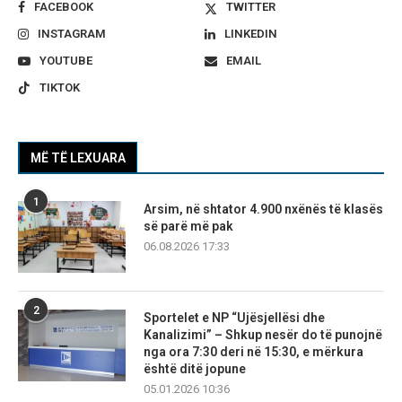
FACEBOOK
TWITTER
INSTAGRAM
LINKEDIN
YOUTUBE
EMAIL
TIKTOK
MË TË LEXUARA
1
Arsim, në shtator 4.900 nxënës të klasës
së parë më pak
06.08.2026 17:33
2
Sportelet e NP “Ujësjellësi dhe
Kanalizimi” – Shkup nesër do të punojnë
nga ora 7:30 deri në 15:30, e mërkura
është ditë jopune
05.01.2026 10:36