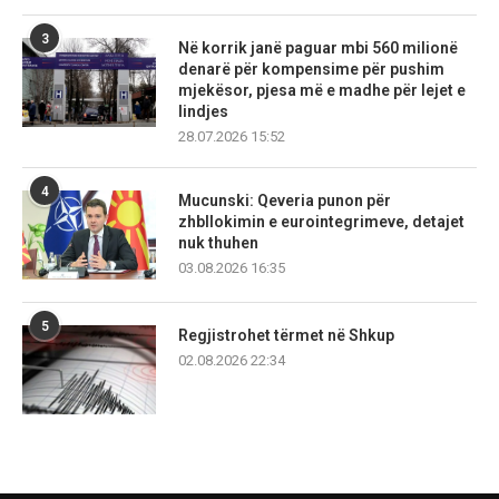
3
Në korrik janë paguar mbi 560 milionë
denarë për kompensime për pushim
mjekësor, pjesa më e madhe për lejet e
lindjes
28.07.2026 15:52
4
Mucunski: Qeveria punon për
zhbllokimin e eurointegrimeve, detajet
nuk thuhen
03.08.2026 16:35
5
Regjistrohet tërmet në Shkup
02.08.2026 22:34