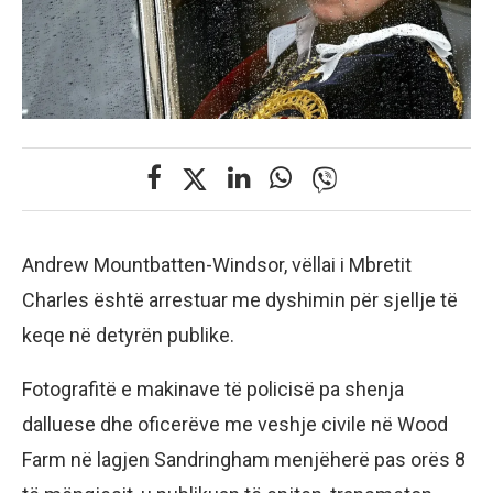
Andrew Mountbatten-Windsor, vëllai i Mbretit
Charles është arrestuar me dyshimin për sjellje të
keqe në detyrën publike.
Fotografitë e makinave të policisë pa shenja
dalluese dhe oficerëve me veshje civile në Wood
Farm në lagjen Sandringham menjëherë pas orës 8