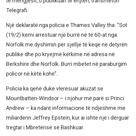
të mëngjesit, u publikuan të enjten, transmeton
Telegrafi.
Një deklaratë nga policia e Thames Valley tha: “Sot
(19/2) kemi arrestuar një burrë në të 60-at nga
Norfolk me dyshimin për sjellje të keqe në detyrën
publike dhe po kryejmë kërkime në adresa në
Berkshire dhe Norfolk. Burri mbetet në paraburgim
policor në këtë kohë”.
Policia ka qenë duke vlerësuar akuzat se
Mountbatten-Windsor – i njohur më parë si Princi
Andrew – ka ndarë informacione të ndjeshme me
miliarderin Jeffrey Epstein, kur ai ishte një i dërguar
tregtar i Mbretërisë së Bashkuar.