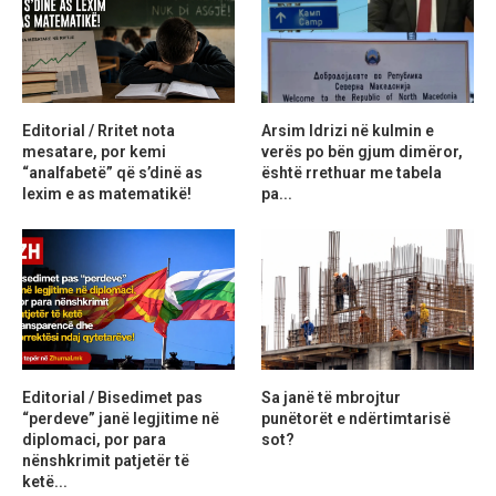
Editorial / Rritet nota
Arsim Idrizi në kulmin e
mesatare, por kemi
verës po bën gjum dimëror,
“analfabetë” që s’dinë as
është rrethuar me tabela
lexim e as matematikë!
pa...
Editorial / Bisedimet pas
Sa janë të mbrojtur
“perdeve” janë legjitime në
punëtorët e ndërtimtarisë
diplomaci, por para
sot?
nënshkrimit patjetër të
ketë...