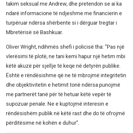
takim seksual me Andrew, dhe pretendon se ai ka
ndarë informacione të ndjeshme me financierin e
turpëruar ndërsa shërbente si i dërguar tregtar i
Mbretërisë së Bashkuar.
Oliver Wright, ndihmës shefi i policisë tha: “Pas një
vlerësimi të plotë, ne tani kemi hapur një hetim mbi
këtë akuzë për sjellje të keqe në detyrën publike.
Është e rëndësishme që ne të mbrojmë integritetin
dhe objektivitetin e hetimit tonë ndërsa punojmë
me partnerët tanë për të hetuar këtë vepër të
supozuar penale. Ne e kuptojmë interesin e
rëndësishëm publik në këtë rast dhe do të ofrojmë
përditësime në kohën e duhur”.