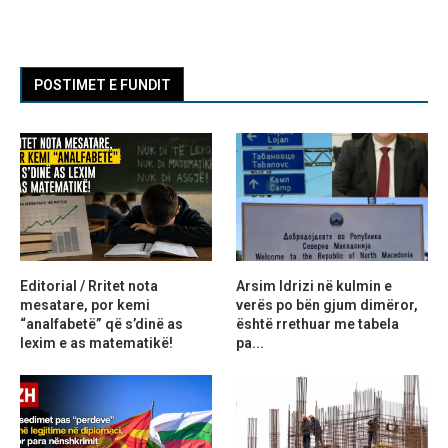
POSTIMET E FUNDIT
Editorial / Rritet nota
Arsim Idrizi në kulmin e
mesatare, por kemi
verës po bën gjum dimëror,
“analfabetë” që s’dinë as
është rrethuar me tabela
lexim e as matematikë!
pa...