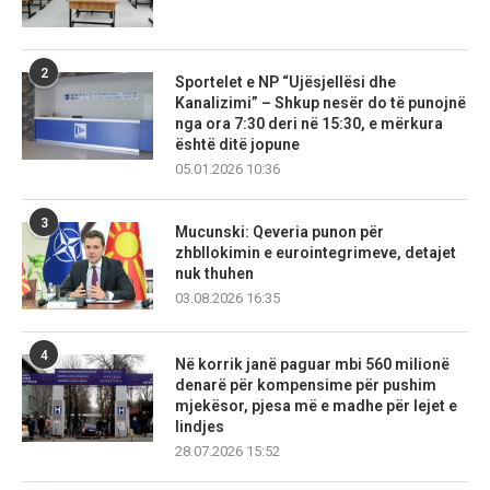
2
Sportelet e NP “Ujësjellësi dhe
Kanalizimi” – Shkup nesër do të punojnë
nga ora 7:30 deri në 15:30, e mërkura
është ditë jopune
05.01.2026 10:36
3
Mucunski: Qeveria punon për
zhbllokimin e eurointegrimeve, detajet
nuk thuhen
03.08.2026 16:35
4
Në korrik janë paguar mbi 560 milionë
denarë për kompensime për pushim
mjekësor, pjesa më e madhe për lejet e
lindjes
28.07.2026 15:52