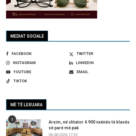
MEDIAT SOCIALE
FACEBOOK
TWITTER
INSTAGRAM
LINKEDIN
YOUTUBE
EMAIL
TIKTOK
MË TË LEXUARA
1
Arsim, në shtator 4.900 nxënës të klasës
së parë më pak
06.08.2026 17:33