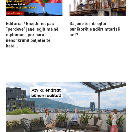
Editorial / Bisedimet pas
Sa janë të mbrojtur
“perdeve” janë legjitime në
punëtorët e ndërtimtarisë
diplomaci, por para
sot?
nënshkrimit patjetër të
ketë...