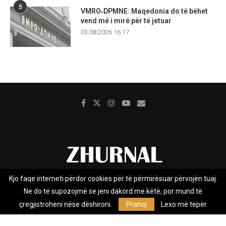
5
VMRO‑DPMNE: Maqedonia do të bëhet
vend më i mirë për të jetuar
03.08.2026 16:17
Kjo faqe interneti përdor cookies për të përmirësuar përvojën tuaj.
Rreth nesh
Impresumi
Marketing
Kontakt
Ne do të supozojmë se jeni dakord me këtë, por mund të
Privacy Policy
çregjistroheni nëse dëshironi.
Pranoj
Lexo më tepër
Zhurnal.mk është Agjenci e Lajmeve e pavarur, e themeluar në vitin
2009, që e mbulon Maqedoninë, Kosovën, Shqipërinë edhe lajmet