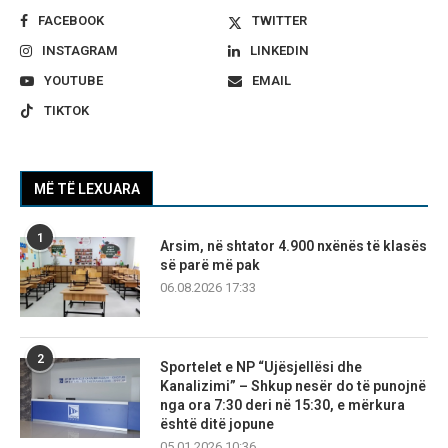
FACEBOOK
TWITTER
INSTAGRAM
LINKEDIN
YOUTUBE
EMAIL
TIKTOK
MË TË LEXUARA
1
Arsim, në shtator 4.900 nxënës të klasës
së parë më pak
06.08.2026 17:33
2
Sportelet e NP “Ujësjellësi dhe
Kanalizimi” – Shkup nesër do të punojnë
nga ora 7:30 deri në 15:30, e mërkura
është ditë jopune
05.01.2026 10:36