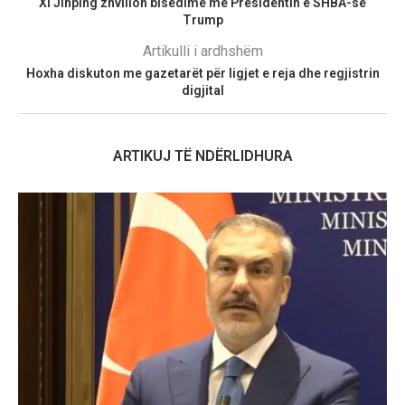
Xi Jinping zhvillon bisedime me Presidentin e SHBA-së
Trump
Artikulli i ardhshëm
Hoxha diskuton me gazetarët për ligjet e reja dhe regjistrin
digjital
ARTIKUJ TË NDËRLIDHURA