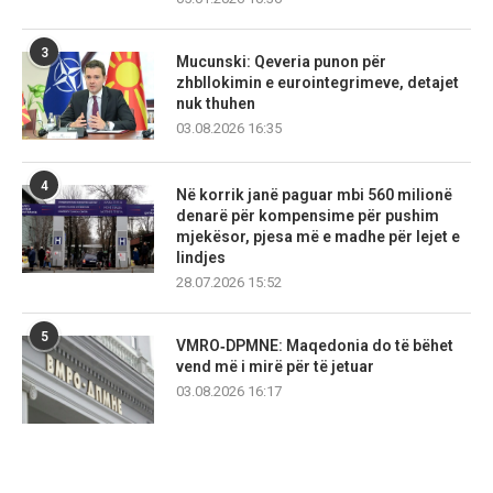
3
Mucunski: Qeveria punon për
zhbllokimin e eurointegrimeve, detajet
nuk thuhen
03.08.2026 16:35
4
Në korrik janë paguar mbi 560 milionë
denarë për kompensime për pushim
mjekësor, pjesa më e madhe për lejet e
lindjes
28.07.2026 15:52
5
VMRO‑DPMNE: Maqedonia do të bëhet
vend më i mirë për të jetuar
03.08.2026 16:17