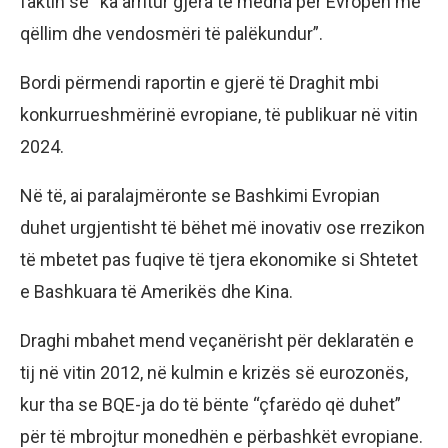
faktin se “ka arritur gjëra të mëdha për Evropën me
qëllim dhe vendosmëri të palëkundur”.
Bordi përmendi raportin e gjerë të Draghit mbi
konkurrueshmërinë evropiane, të publikuar në vitin
2024.
Në të, ai paralajmëronte se Bashkimi Evropian
duhet urgjentisht të bëhet më inovativ ose rrezikon
të mbetet pas fuqive të tjera ekonomike si Shtetet
e Bashkuara të Amerikës dhe Kina.
Draghi mbahet mend veçanërisht për deklaratën e
tij në vitin 2012, në kulmin e krizës së eurozonës,
kur tha se BQE-ja do të bënte “çfarëdo që duhet”
për të mbrojtur monedhën e përbashkët evropiane.