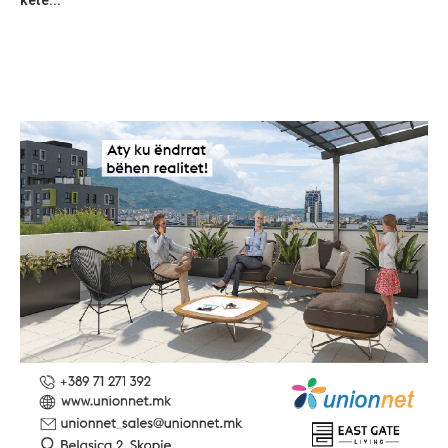
ketë...