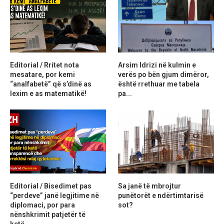
Editorial / Rritet nota
Arsim Idrizi në kulmin e
mesatare, por kemi
verës po bën gjum dimëror,
“analfabetë” që s’dinë as
është rrethuar me tabela
lexim e as matematikë!
pa...
Editorial / Bisedimet pas
Sa janë të mbrojtur
“perdeve” janë legjitime në
punëtorët e ndërtimtarisë
diplomaci, por para
sot?
nënshkrimit patjetër të