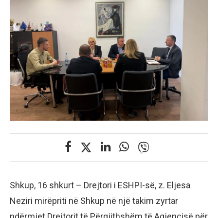
Shkup, 16 shkurt – Drejtori i ESHPI-së, z. Eljesa
Neziri mirëpriti në Shkup në një takim zyrtar
ndërmjet Drejtorit të Përgjithshëm të Agjencisë për