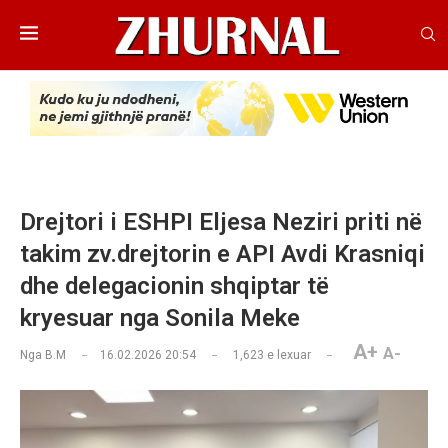
Drejtori i ESHPI Eljesa Neziri priti në
takim zv.drejtorin e API Avdi Krasniqi
dhe delegacionin shqiptar të
kryesuar nga Sonila Meke
A+
A-
Nga
B.M
16.02.2026 20:54
1,623
e lexuar