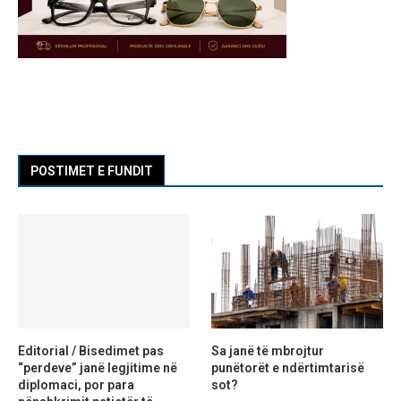
POSTIMET E FUNDIT
Editorial / Bisedimet pas
Sa janë të mbrojtur
“perdeve” janë legjitime në
punëtorët e ndërtimtarisë
diplomaci, por para
sot?