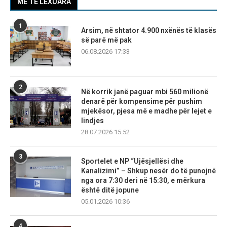
MË TË LEXUARA
1
Arsim, në shtator 4.900 nxënës të klasës
së parë më pak
06.08.2026 17:33
2
Në korrik janë paguar mbi 560 milionë
denarë për kompensime për pushim
mjekësor, pjesa më e madhe për lejet e
lindjes
28.07.2026 15:52
3
Sportelet e NP “Ujësjellësi dhe
Kanalizimi” – Shkup nesër do të punojnë
nga ora 7:30 deri në 15:30, e mërkura
është ditë jopune
05.01.2026 10:36
4