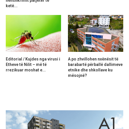
nënshkrimit patjetër të
ketë...
Editorial / Kujdes nga virusi i
A po zhvillohen nxënësit të
Etheve të Nilit – më të
barabartë përballë dallimeve
rrezikuar moshat e...
etnike dhe shkollave ku
mësojnë?