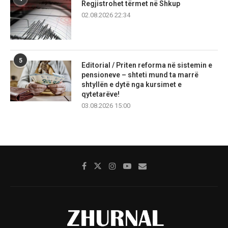
Regjistrohet tërmet në Shkup
02.08.2026 22:34
5
Editorial / Priten reforma në sistemin e
pensioneve – shteti mund ta marrë
shtyllën e dytë nga kursimet e
qytetarëve!
03.08.2026 15:00