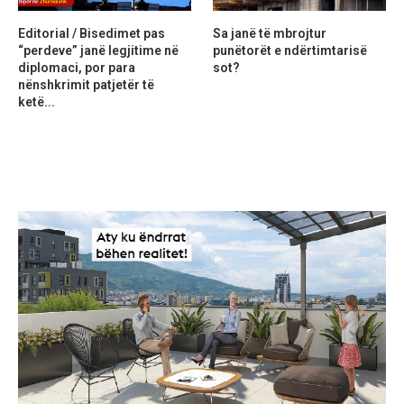
Editorial / Bisedimet pas
Sa janë të mbrojtur
“perdeve” janë legjitime në
punëtorët e ndërtimtarisë
diplomaci, por para
sot?
nënshkrimit patjetër të
ketë...