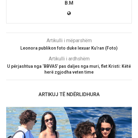
B.M
Artikulli i mëparshëm
Leonora publikon foto duke lexuar Ku’ran (Foto)
Artikulli i ardhshëm
U përjashtua nga ‘BBVA5’ pas daljes nga muri, flet Kristi: Këtë
herë zgjodha veten time
ARTIKUJ TË NDËRLIDHURA