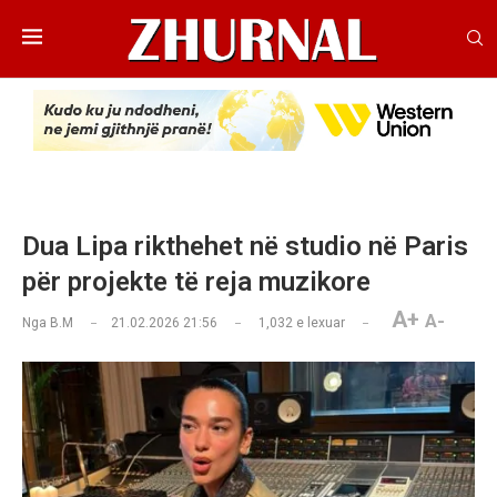
Dua Lipa rikthehet në studio në Paris
për projekte të reja muzikore
A+
A-
Nga
B.M
21.02.2026 21:56
1,032
e lexuar