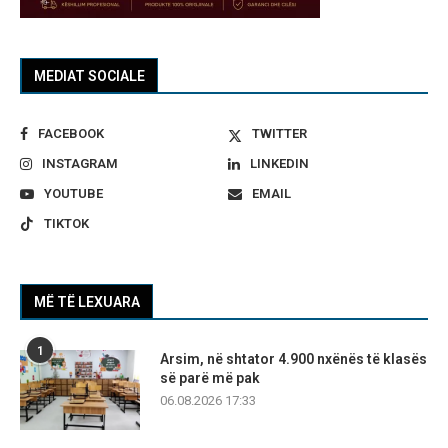
MEDIAT SOCIALE
FACEBOOK
TWITTER
INSTAGRAM
LINKEDIN
YOUTUBE
EMAIL
TIKTOK
MË TË LEXUARA
1
Arsim, në shtator 4.900 nxënës të klasës
së parë më pak
06.08.2026 17:33