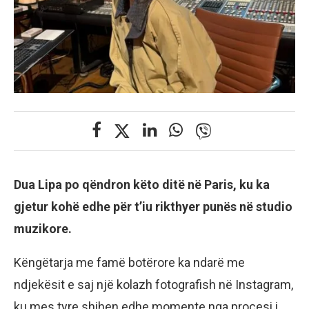
Dua Lipa po qëndron këto ditë në Paris, ku ka
gjetur kohë edhe për t’iu rikthyer punës në studio
muzikore.
Këngëtarja me famë botërore ka ndarë me
ndjekësit e saj një kolazh fotografish në Instagram,
ku mes tyre shihen edhe momente nga procesi i