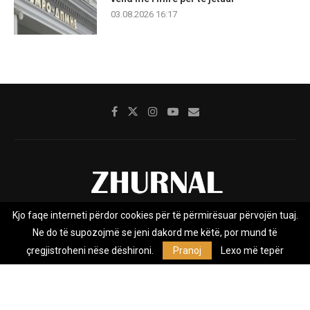
03.08.2026 16:17
Kjo faqe interneti përdor cookies për të përmirësuar përvojën tuaj.
Rreth nesh
Impresumi
Marketing
Kontakt
Ne do të supozojmë se jeni dakord me këtë, por mund të
Privacy Policy
çregjistroheni nëse dëshironi.
Pranoj
Lexo më tepër
Zhurnal.mk është Agjenci e Lajmeve e pavarur, e themeluar në vitin
2009, që e mbulon Maqedoninë, Kosovën, Shqipërinë edhe lajmet
nga bota.