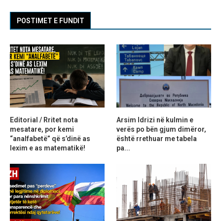
POSTIMET E FUNDIT
Editorial / Rritet nota
Arsim Idrizi në kulmin e
mesatare, por kemi
verës po bën gjum dimëror,
“analfabetë” që s’dinë as
është rrethuar me tabela
lexim e as matematikë!
pa...