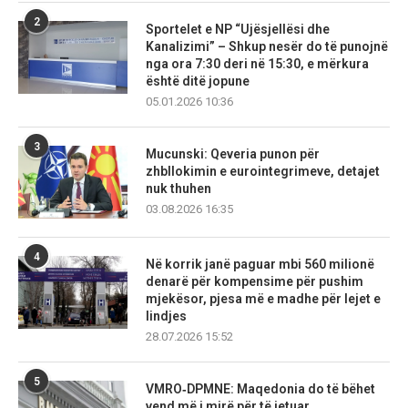
2
Sportelet e NP “Ujësjellësi dhe
Kanalizimi” – Shkup nesër do të punojnë
nga ora 7:30 deri në 15:30, e mërkura
është ditë jopune
05.01.2026 10:36
3
Mucunski: Qeveria punon për
zhbllokimin e eurointegrimeve, detajet
nuk thuhen
03.08.2026 16:35
4
Në korrik janë paguar mbi 560 milionë
denarë për kompensime për pushim
mjekësor, pjesa më e madhe për lejet e
lindjes
28.07.2026 15:52
5
VMRO‑DPMNE: Maqedonia do të bëhet
vend më i mirë për të jetuar