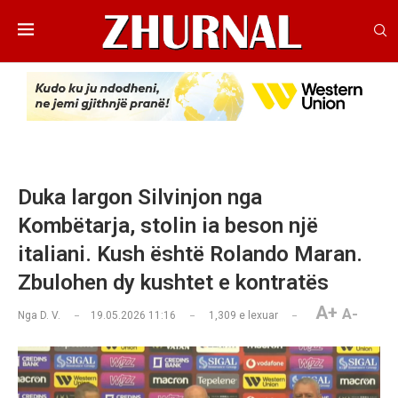
Duka largon Silvinjon nga
Kombëtarja, stolin ia beson një
italiani. Kush është Rolando Maran.
Zbulohen dy kushtet e kontratës
A+
A-
Nga
D. V.
19.05.2026 11:16
1,309
e lexuar