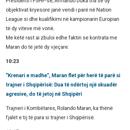
Presidenti i FSHF-së, Armando Duka tha se dy
objektivat kryesore janë vendi i parë në Nation
League si dhe kualifikimi në kampionarin Europian
të dy viteve më vonë.
Me këtë rast ai zbuloi edhe faktin se kontrata me
Maran do të jetë dy vjeçare.
10:23
“Krenari e madhe”, Maran flet për herë të parë si
trajner i Shqipërisë: Dua të ndërtoj një skuadër
agresive, do të jetoj në Shqipëri
Trajneri i Kombëtares, Rolando Maran, ka thënë
fjalët e tij të para si trajner i Shqipërisë.