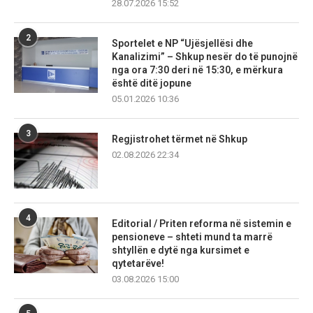
28.07.2026 15:52
2
Sportelet e NP “Ujësjellësi dhe
Kanalizimi” – Shkup nesër do të punojnë
nga ora 7:30 deri në 15:30, e mërkura
është ditë jopune
05.01.2026 10:36
3
Regjistrohet tërmet në Shkup
02.08.2026 22:34
4
Editorial / Priten reforma në sistemin e
pensioneve – shteti mund ta marrë
shtyllën e dytë nga kursimet e
qytetarëve!
03.08.2026 15:00