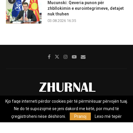
5
Mucunski: Qeveria punon për
zhbllokimin e eurointegrimeve, detajet
nuk thuhen
03.08.2026 16:35
Kjo faqe interneti përdor cookies për të përmirësuar përvojën tuaj.
Rreth nesh
Impresumi
Marketing
Kontakt
Ne do të supozojmë se jeni dakord me këtë, por mund të
Privacy Policy
çregjistroheni nëse dëshironi.
Pranoj
Lexo më tepër
Zhurnal.mk është Agjenci e Lajmeve e pavarur, e themeluar në vitin
2009, që e mbulon Maqedoninë, Kosovën, Shqipërinë edhe lajmet