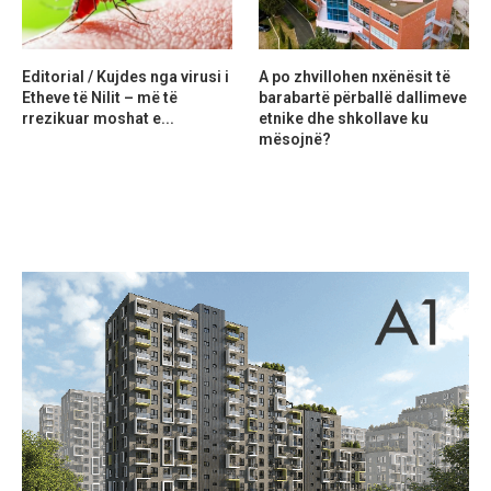
Editorial / Kujdes nga virusi i
A po zhvillohen nxënësit të
Etheve të Nilit – më të
barabartë përballë dallimeve
rrezikuar moshat e...
etnike dhe shkollave ku
mësojnë?