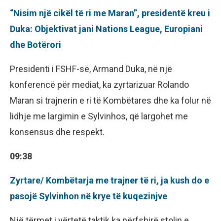
“Nisim një cikël të ri me Maran”, presidentë kreu i
Duka: Objektivat jani Nations League, Europiani
dhe Botërori
Presidenti i FSHF-së, Armand Duka, në një
konferencë për mediat, ka zyrtarizuar Rolando
Maran si trajnerin e ri të Kombëtares dhe ka folur në
lidhje me largimin e Sylvinhos, që largohet me
konsensus dhe respekt.
09:38
Zyrtare/ Kombëtarja me trajner të ri, ja kush do e
pasojë Sylvinhon në krye të kuqezinjve
Një tërmet i vërtetë taktik ka përfshirë stolin e