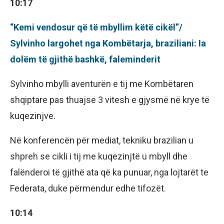
10:17
“Kemi vendosur që të mbyllim këtë cikël”/
Sylvinho largohet nga Kombëtarja, braziliani: Ia
dolëm të gjithë bashkë, faleminderit
Sylvinho mbylli aventurën e tij me Kombëtaren
shqiptare pas thuajse 3 vitesh e gjysmë në krye të
kuqezinjve.
Në konferencën për mediat, tekniku brazilian u
shpreh se cikli i tij me kuqezinjtë u mbyll dhe
falënderoi të gjithë ata që ka punuar, nga lojtarët te
Federata, duke përmendur edhe tifozët.
10:14