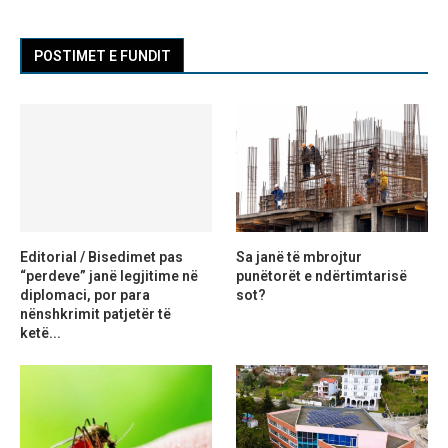
POSTIMET E FUNDIT
Editorial / Bisedimet pas
Sa janë të mbrojtur
“perdeve” janë legjitime në
punëtorët e ndërtimtarisë
diplomaci, por para
sot?
nënshkrimit patjetër të
ketë...